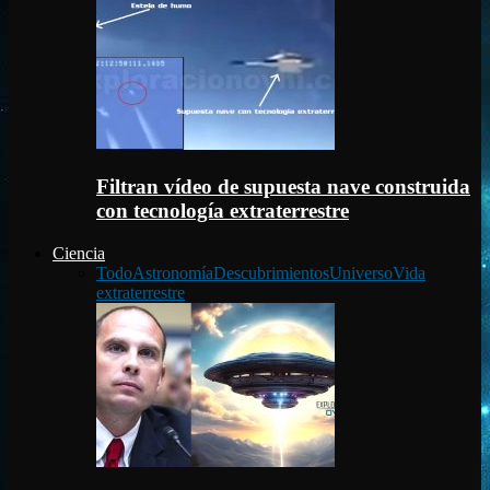
Filtran vídeo de supuesta nave construida
con tecnología extraterrestre
Ciencia
Todo
Astronomía
Descubrimientos
Universo
Vida
extraterrestre