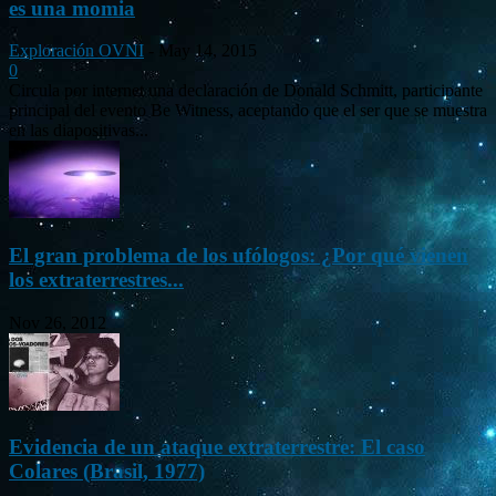
es una momia
Exploración OVNI
-
May 14, 2015
0
Circula por internet una declaración de Donald Schmitt, participante
principal del evento Be Witness, aceptando que el ser que se muestra
en las diapositivas...
El gran problema de los ufólogos: ¿Por qué vienen
los extraterrestres...
Nov 26, 2012
Evidencia de un ataque extraterrestre: El caso
Colares (Brasil, 1977)