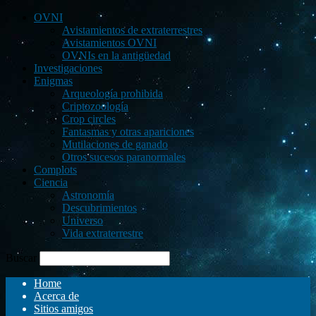
OVNI
Avistamientos de extraterrestres
Avistamientos OVNI
OVNIs en la antigüedad
Investigaciones
Enigmas
Arqueología prohibida
Criptozoología
Crop circles
Fantasmas y otras apariciones
Mutilaciones de ganado
Otros sucesos paranormales
Complots
Ciencia
Astronomía
Descubrimientos
Universo
Vida extraterrestre
Buscar
Home
Acerca de
Sitios amigos