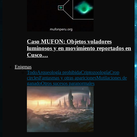
Caso MUFON: Objetos voladores
luminosos y en movimiento reportados en
Cusco…
Enigmas
Todo
Arqueología prohibida
Criptozoología
Crop
circles
Fantasmas y otras apariciones
Mutilaciones de
ganado
Otros sucesos paranormales