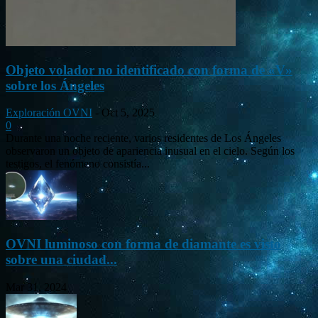
Objeto volador no identificado con forma de «V»
sobre los Ángeles
Exploración OVNI
-
Oct 5, 2025
0
Durante una noche reciente, varios residentes de Los Ángeles
observaron un objeto de apariencia inusual en el cielo. Según los
testigos, el fenómeno consistía...
OVNI luminoso con forma de diamante es visto
sobre una ciudad...
Mar 31, 2024