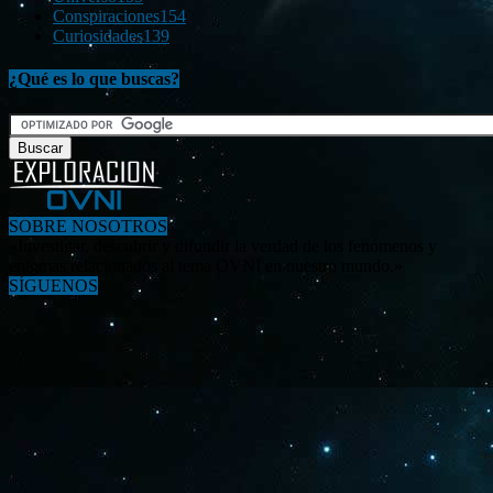
Conspiraciones
154
Curiosidades
139
¿Qué es lo que buscas?
SOBRE NOSOTROS
«Investigar, descubrir y difundir la verdad de los fenómenos y
enigmas relacionados al tema OVNI en nuestro mundo.»
SÍGUENOS