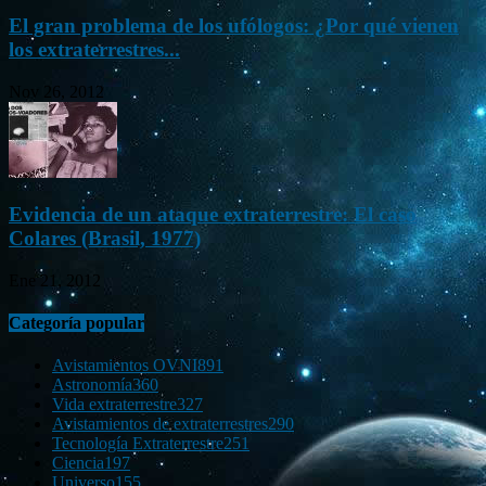
El gran problema de los ufólogos: ¿Por qué vienen
los extraterrestres...
Nov 26, 2012
Evidencia de un ataque extraterrestre: El caso
Colares (Brasil, 1977)
Ene 21, 2012
Categoría popular
Avistamientos OVNI
891
Astronomía
360
Vida extraterrestre
327
Avistamientos de extraterrestres
290
Tecnología Extraterrestre
251
Ciencia
197
Universo
155