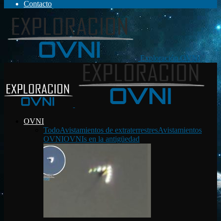
Contacto
Exploración OVNI
OVNI
Todo
Avistamientos de extraterrestres
Avistamientos
OVNI
OVNIs en la antigüedad