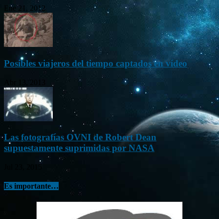
Ene 21, 2012
Posibles viajeros del tiempo captados en vídeo
Abr 13, 2013
Las fotografías OVNI de Robert Dean
supuestamente suprimidas por NASA
Jul 23, 2015
Es importante…