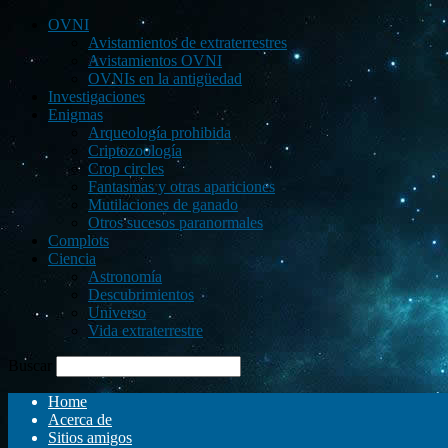
OVNI
Avistamientos de extraterrestres
Avistamientos OVNI
OVNIs en la antigüedad
Investigaciones
Enigmas
Arqueología prohibida
Criptozoología
Crop circles
Fantasmas y otras apariciones
Mutilaciones de ganado
Otros sucesos paranormales
Complots
Ciencia
Astronomía
Descubrimientos
Universo
Vida extraterrestre
Buscar
Home
Acerca de
Sitios amigos