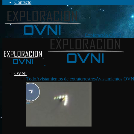
Contacto
Exploración OVNI
OVNI
Todo
Avistamientos de extraterrestres
Avistamientos OVN