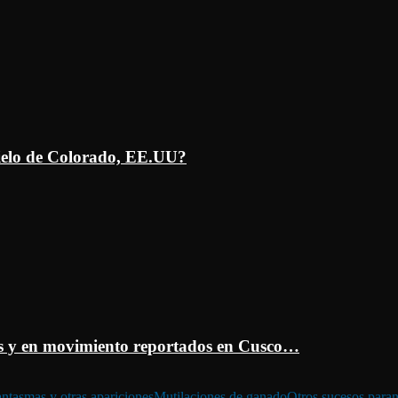
ielo de Colorado, EE.UU?
 y en movimiento reportados en Cusco…
ntasmas y otras apariciones
Mutilaciones de ganado
Otros sucesos para