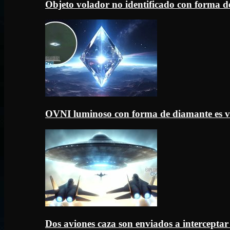
Objeto volador no identificado con forma d
OVNI luminoso con forma de diamante es v
Dos aviones caza son enviados a intercept