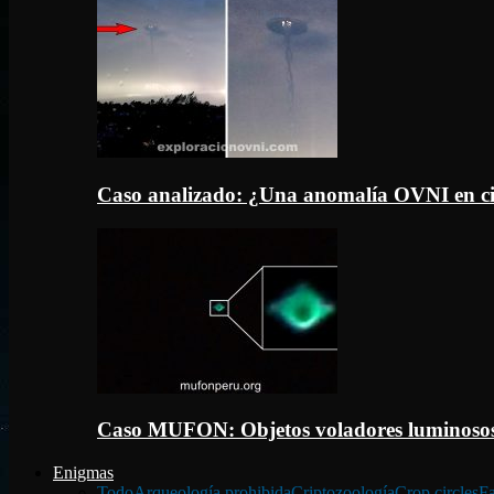
Caso analizado: ¿Una anomalía OVNI en c
Caso MUFON: Objetos voladores luminosos
Enigmas
Todo
Arqueología prohibida
Criptozoología
Crop circles
Fa