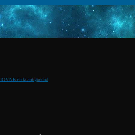
I
OVNIs en la antigüedad