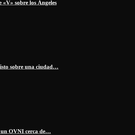
e «V» sobre los Ángeles
isto sobre una ciudad…
ar un OVNI cerca de…