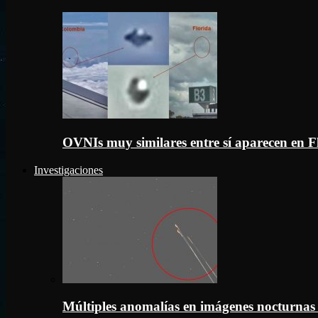
OVNIs muy similares entre sí aparecen en 
Investigaciones
Múltiples anomalías en imágenes nocturnas