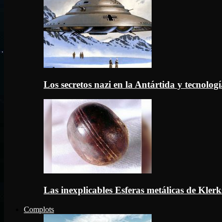
Los secretos nazi en la Antártida y tecnologí
Las inexplicables Esferas metálicas de Kler
Complots