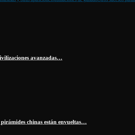
ivilizaciones avanzadas…
s pirámides chinas están envueltas…