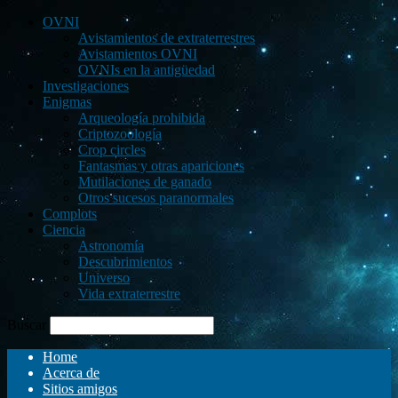
OVNI
Avistamientos de extraterrestres
Avistamientos OVNI
OVNIs en la antigüedad
Investigaciones
Enigmas
Arqueología prohibida
Criptozoología
Crop circles
Fantasmas y otras apariciones
Mutilaciones de ganado
Otros sucesos paranormales
Complots
Ciencia
Astronomía
Descubrimientos
Universo
Vida extraterrestre
Buscar
Home
Acerca de
Sitios amigos