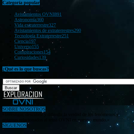
Categoría popular
Avistamientos OVNI
891
Astronomía
360
Vida extraterrestre
327
Avistamientos de extraterrestres
290
Tecnología Extraterrestre
251
Ciencia
197
Universo
155
Conspiraciones
154
Curiosidades
139
¿Qué es lo que buscas?
SOBRE NOSOTROS
«Investigar, descubrir y difundir la verdad de los fenómenos y
enigmas relacionados al tema OVNI en nuestro mundo.»
SÍGUENOS