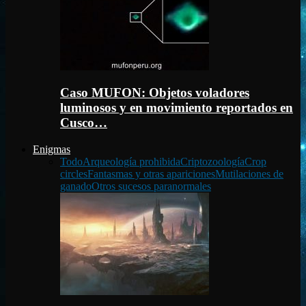
Caso MUFON: Objetos voladores
luminosos y en movimiento reportados en
Cusco…
Enigmas
Todo
Arqueología prohibida
Criptozoología
Crop
circles
Fantasmas y otras apariciones
Mutilaciones de
ganado
Otros sucesos paranormales