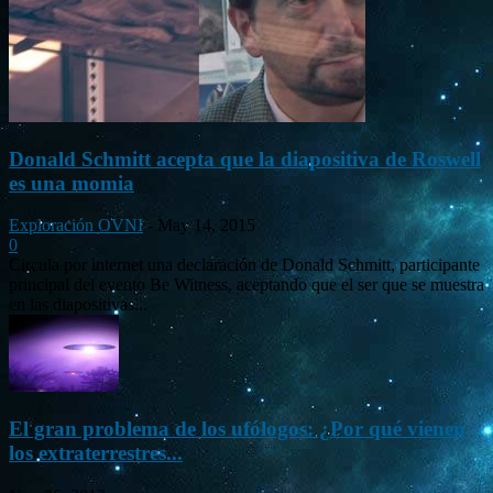
Donald Schmitt acepta que la diapositiva de Roswell
es una momia
Exploración OVNI
-
May 14, 2015
0
Circula por internet una declaración de Donald Schmitt, participante
principal del evento Be Witness, aceptando que el ser que se muestra
en las diapositivas...
El gran problema de los ufólogos: ¿Por qué vienen
los extraterrestres...