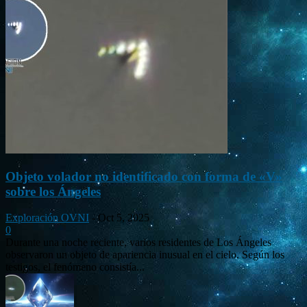
Objeto volador no identificado con forma de «V»
sobre los Ángeles
Exploración OVNI
-
Oct 5, 2025
0
Durante una noche reciente, varios residentes de Los Ángeles
observaron un objeto de apariencia inusual en el cielo. Según los
testigos, el fenómeno consistía...