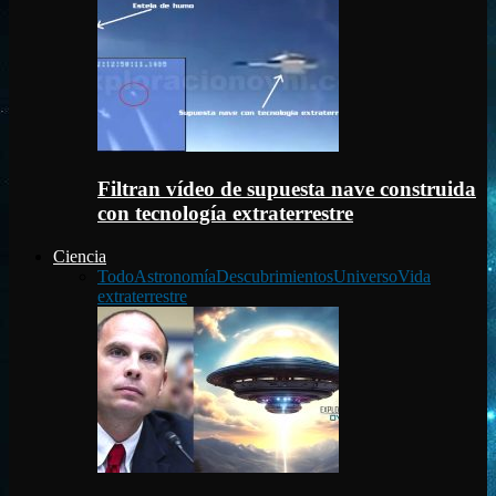
Filtran vídeo de supuesta nave construida
con tecnología extraterrestre
Ciencia
Todo
Astronomía
Descubrimientos
Universo
Vida
extraterrestre