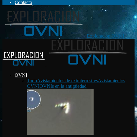
Contacto
Exploración OVNI
OVNI
Todo
Avistamientos de extraterrestres
Avistamientos
OVNI
OVNIs en la antigüedad