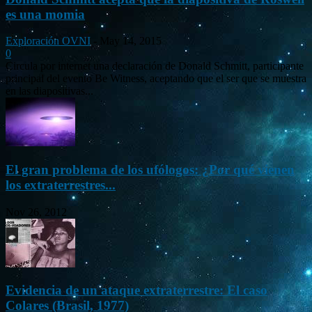
es una momia
Exploración OVNI
-
May 14, 2015
0
Circula por internet una declaración de Donald Schmitt, participante
principal del evento Be Witness, aceptando que el ser que se muestra
en las diapositivas...
El gran problema de los ufólogos: ¿Por qué vienen
los extraterrestres...
Nov 26, 2012
Evidencia de un ataque extraterrestre: El caso
Colares (Brasil, 1977)