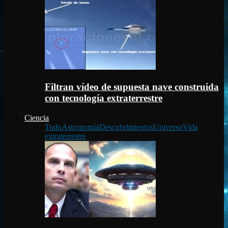
Filtran vídeo de supuesta nave construida
con tecnología extraterrestre
Ciencia
Todo
Astronomía
Descubrimientos
Universo
Vida
extraterrestre