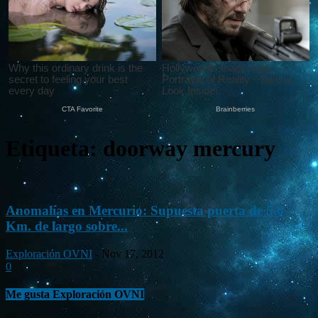
Etiqueta: doorway mercury
Anomalías en Mercurio: Supuesta puerta de 5.6
Km. de largo sobre...
Exploración OVNI
-
Nov 17, 2012
0
Me gusta Exploración OVNI