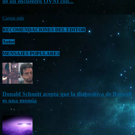
de un encuentro OVNI con...
Sep 26, 2023
Cargar más
RECOMENDACIONES DEL EDITOR
Autor
MENSAJES POPULARES
Donald Schmitt acepta que la diapositiva de Roswell
es una momia
May 14, 2015