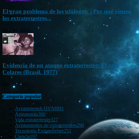
El gran problema de los ufólogos: ¿Por qué vienen
los extraterrestres...
Nov 26, 2012
Evidencia de un ataque extraterrestre: El caso
Colares (Brasil, 1977)
Ene 21, 2012
Categoría popular
Avistamientos OVNI
891
Astronomía
360
Vida extraterrestre
327
Avistamientos de extraterrestres
290
Tecnología Extraterrestre
251
Ciencia
197