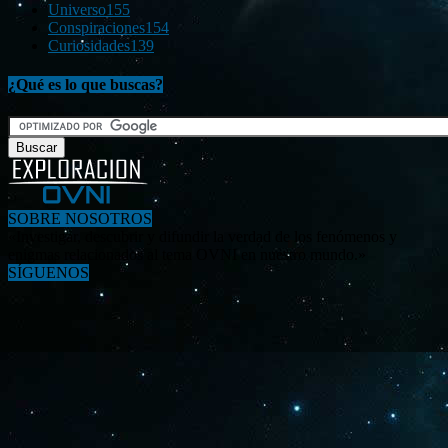
Universo
155
Conspiraciones
154
Curiosidades
139
¿Qué es lo que buscas?
SOBRE NOSOTROS
«Investigar, descubrir y difundir la verdad de los fenómenos y
enigmas relacionados al tema OVNI en nuestro mundo.»
SÍGUENOS