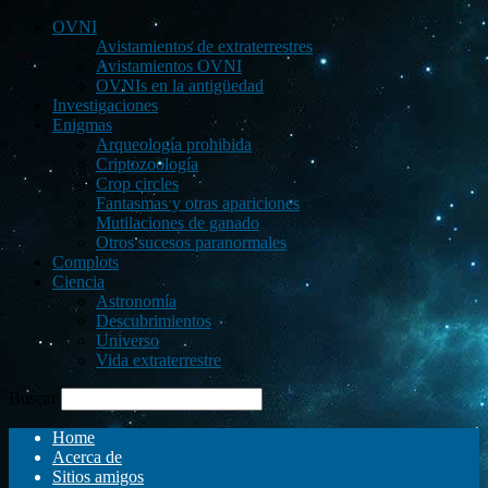
OVNI
Avistamientos de extraterrestres
Avistamientos OVNI
OVNIs en la antigüedad
Investigaciones
Enigmas
Arqueología prohibida
Criptozoología
Crop circles
Fantasmas y otras apariciones
Mutilaciones de ganado
Otros sucesos paranormales
Complots
Ciencia
Astronomía
Descubrimientos
Universo
Vida extraterrestre
Buscar
Home
Acerca de
Sitios amigos