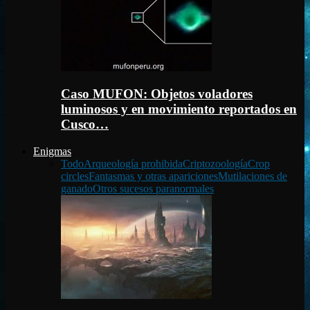
Caso MUFON: Objetos voladores
luminosos y en movimiento reportados en
Cusco…
Enigmas
Todo
Arqueología prohibida
Criptozoología
Crop
circles
Fantasmas y otras apariciones
Mutilaciones de
ganado
Otros sucesos paranormales