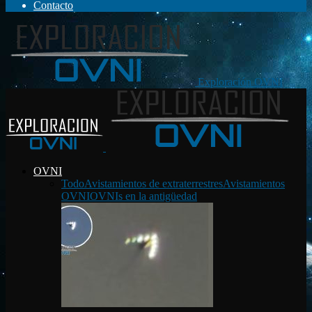
Contacto
Exploración OVNI
OVNI
Todo
Avistamientos de extraterrestres
Avistamientos
OVNI
OVNIs en la antigüedad