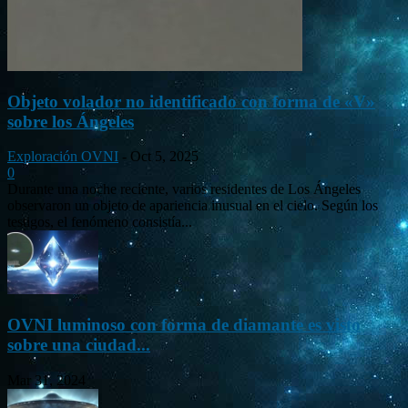
Objeto volador no identificado con forma de «V»
sobre los Ángeles
Exploración OVNI
-
Oct 5, 2025
0
Durante una noche reciente, varios residentes de Los Ángeles
observaron un objeto de apariencia inusual en el cielo. Según los
testigos, el fenómeno consistía...
OVNI luminoso con forma de diamante es visto
sobre una ciudad...
Mar 31, 2024