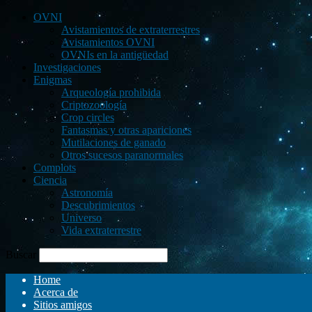
OVNI
Avistamientos de extraterrestres
Avistamientos OVNI
OVNIs en la antigüedad
Investigaciones
Enigmas
Arqueología prohibida
Criptozoología
Crop circles
Fantasmas y otras apariciones
Mutilaciones de ganado
Otros sucesos paranormales
Complots
Ciencia
Astronomía
Descubrimientos
Universo
Vida extraterrestre
Buscar
Home
Acerca de
Sitios amigos