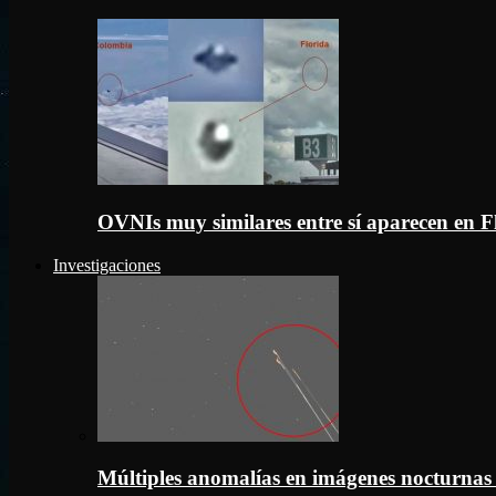
OVNIs muy similares entre sí aparecen en 
Investigaciones
Múltiples anomalías en imágenes nocturnas