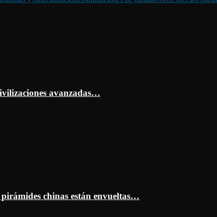
ivilizaciones avanzadas…
s pirámides chinas están envueltas…