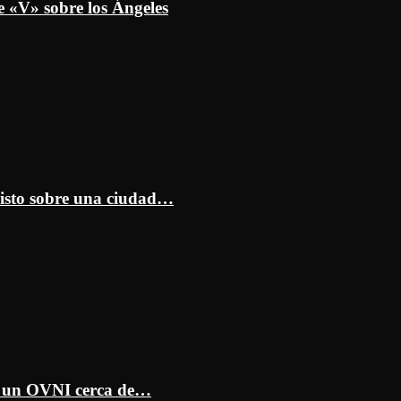
e «V» sobre los Ángeles
isto sobre una ciudad…
ar un OVNI cerca de…