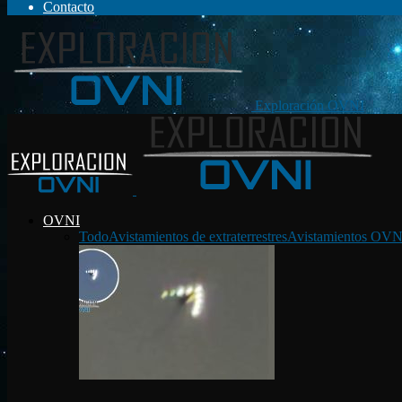
Contacto
Exploración OVNI
OVNI
Todo
Avistamientos de extraterrestres
Avistamientos OVN