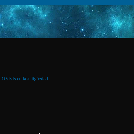
I
OVNIs en la antigüedad