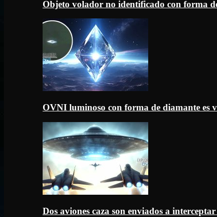
Objeto volador no identificado con forma d
OVNI luminoso con forma de diamante es v
Dos aviones caza son enviados a intercept