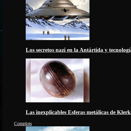
Los secretos nazi en la Antártida y tecnologí
Las inexplicables Esferas metálicas de Kler
Complots