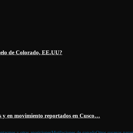
ielo de Colorado, EE.UU?
 y en movimiento reportados en Cusco…
ntasmas y otras apariciones
Mutilaciones de ganado
Otros sucesos para