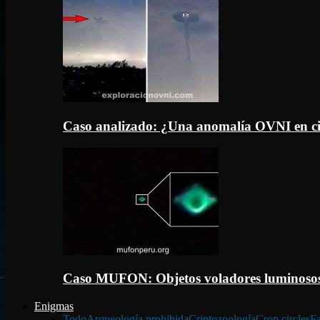
Caso analizado: ¿Una anomalía OVNI en c
Caso MUFON: Objetos voladores luminosos
Enigmas
Todo
Arqueología prohibida
Criptozoología
Crop circles
Fa