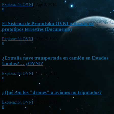
Exploración OVNI
-
Ago 8, 2014
0
El Sistema de Propulsión OVNI utilizado en
prototipos terrestres (Documento)
Exploración OVNI
-
Abr 25, 2013
0
¿Extraña nave transportada en camión en Estados
Unidos?… ¿OVNI?
Exploración OVNI
-
Dic 17, 2011
0
¿Qué son los "drones" o aviones no tripulados?
Exploración OVNI
-
Dic 17, 2011
0