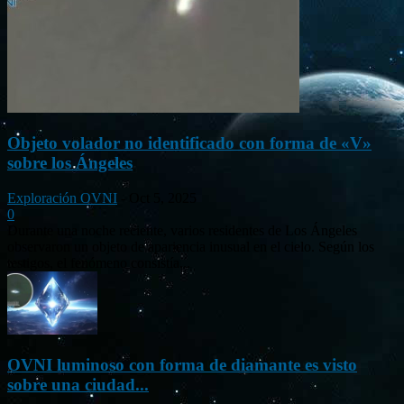
Objeto volador no identificado con forma de «V»
sobre los Ángeles
Exploración OVNI
-
Oct 5, 2025
0
Durante una noche reciente, varios residentes de Los Ángeles
observaron un objeto de apariencia inusual en el cielo. Según los
testigos, el fenómeno consistía...
OVNI luminoso con forma de diamante es visto
sobre una ciudad...