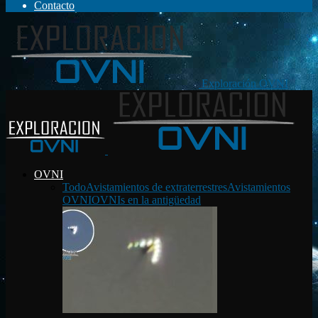
Contacto
Exploración OVNI
OVNI
Todo
Avistamientos de extraterrestres
Avistamientos
OVNI
OVNIs en la antigüedad