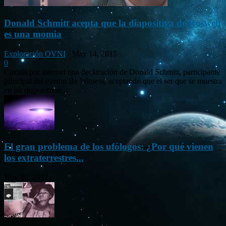
Donald Schmitt acepta que la diapositiva de Roswell
es una momia
Exploración OVNI
-
May 14, 2015
0
Circula por internet una declaración de Donald Schmitt, participante
principal del evento Be Witness, aceptando que el ser que se muestra
en las diapositivas...
El gran problema de los ufólogos: ¿Por qué vienen
los extraterrestres...
Nov 26, 2012