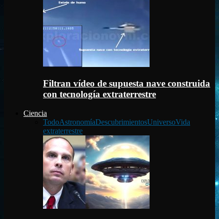
Filtran vídeo de supuesta nave construida
con tecnología extraterrestre
Ciencia
Todo
Astronomía
Descubrimientos
Universo
Vida
extraterrestre