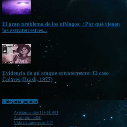
El gran problema de los ufólogos: ¿Por qué vienen
los extraterrestres...
Nov 26, 2012
Evidencia de un ataque extraterrestre: El caso
Colares (Brasil, 1977)
Ene 21, 2012
Categoría popular
Avistamientos OVNI
891
Astronomía
360
Vida extraterrestre
327