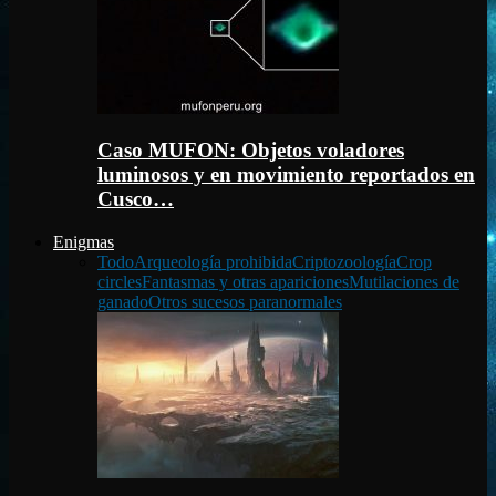
Caso MUFON: Objetos voladores
luminosos y en movimiento reportados en
Cusco…
Enigmas
Todo
Arqueología prohibida
Criptozoología
Crop
circles
Fantasmas y otras apariciones
Mutilaciones de
ganado
Otros sucesos paranormales