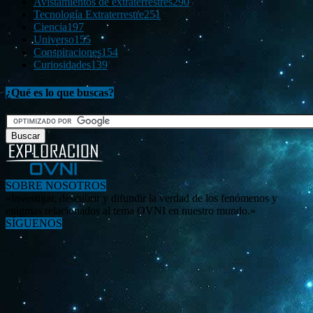
Avistamientos de extraterrestres
290
Tecnología Extraterrestre
251
Ciencia
197
Universo
155
Conspiraciones
154
Curiosidades
139
¿Qué es lo que buscas?
SOBRE NOSOTROS
«Investigar, descubrir y difundir la verdad de los fenómenos y
enigmas relacionados al tema OVNI en nuestro mundo.»
SÍGUENOS