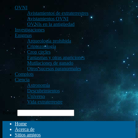
OVNI
Avistamientos de extraterrestres
Avistamientos OVNI
OVNIs en la antigüedad
Investigaciones
Enigmas
Arqueología prohibida
Criptozoología
Crop circles
Fantasmas y otras apariciones
Mutilaciones de ganado
Otros sucesos paranormales
Complots
Ciencia
Astronomía
Descubrimientos
Universo
Vida extraterrestre
Buscar
Home
Acerca de
Sitios amigos