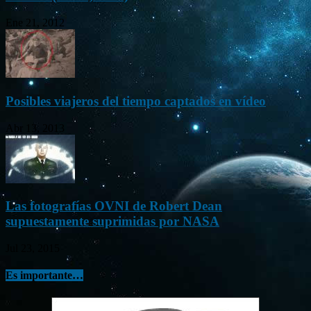
Ene 21, 2012
Posibles viajeros del tiempo captados en vídeo
Abr 13, 2013
Las fotografías OVNI de Robert Dean
supuestamente suprimidas por NASA
Jul 23, 2015
Es importante…