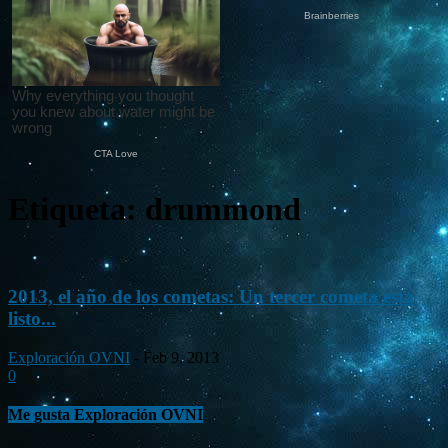
Etiqueta: drummond
2013, el año de los cometas: Un tercer cometa esta
listo...
Exploración OVNI
-
Feb 9, 2013
0
Me gusta Exploración OVNI