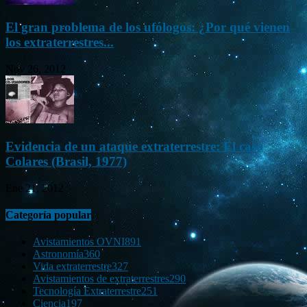
El gran problema de los ufólogos: ¿Por qué vienen
los extraterrestres...
Nov 26, 2012
Evidencia de un ataque extraterrestre: El caso
Colares (Brasil, 1977)
Ene 21, 2012
Categoría popular
Avistamientos OVNI
891
Astronomía
360
Vida extraterrestre
327
Avistamientos de extraterrestres
290
Tecnología Extraterrestre
251
Ciencia
197