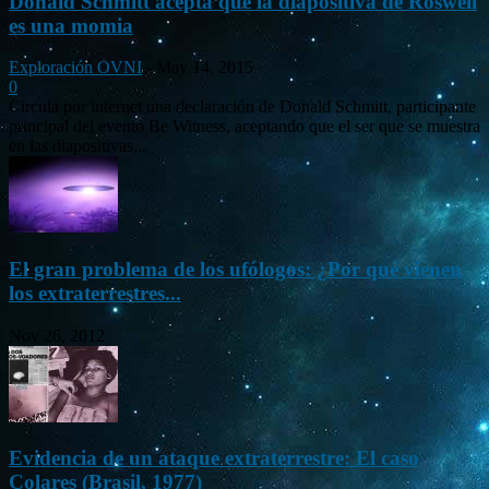
Donald Schmitt acepta que la diapositiva de Roswell
es una momia
Exploración OVNI
-
May 14, 2015
0
Circula por internet una declaración de Donald Schmitt, participante
principal del evento Be Witness, aceptando que el ser que se muestra
en las diapositivas...
El gran problema de los ufólogos: ¿Por qué vienen
los extraterrestres...
Nov 26, 2012
Evidencia de un ataque extraterrestre: El caso
Colares (Brasil, 1977)