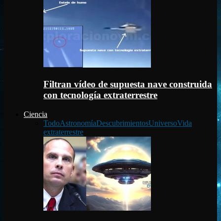
Filtran vídeo de supuesta nave construida
con tecnología extraterrestre
Ciencia
Todo
Astronomía
Descubrimientos
Universo
Vida
extraterrestre