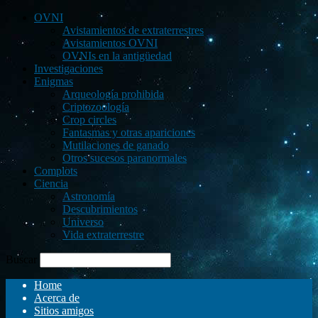
OVNI
Avistamientos de extraterrestres
Avistamientos OVNI
OVNIs en la antigüedad
Investigaciones
Enigmas
Arqueología prohibida
Criptozoología
Crop circles
Fantasmas y otras apariciones
Mutilaciones de ganado
Otros sucesos paranormales
Complots
Ciencia
Astronomía
Descubrimientos
Universo
Vida extraterrestre
Buscar
Home
Acerca de
Sitios amigos