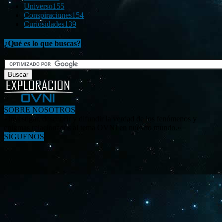
Universo
155
Conspiraciones
154
Curiosidades
139
¿Qué es lo que buscas?
SOBRE NOSOTROS
«Investigar, descubrir y difundir la verdad de los fenómenos y
enigmas relacionados al tema OVNI en nuestro mundo.»
SÍGUENOS