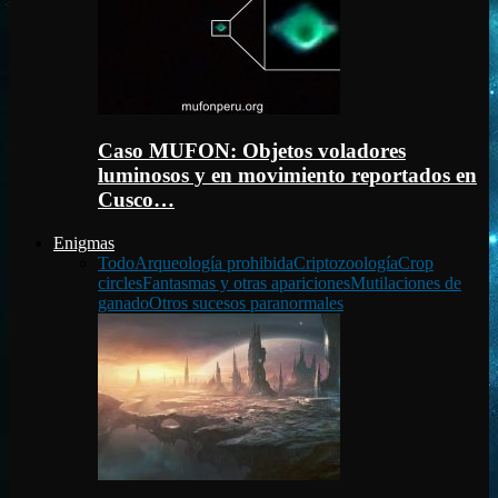
Caso MUFON: Objetos voladores
luminosos y en movimiento reportados en
Cusco…
Enigmas
Todo
Arqueología prohibida
Criptozoología
Crop
circles
Fantasmas y otras apariciones
Mutilaciones de
ganado
Otros sucesos paranormales