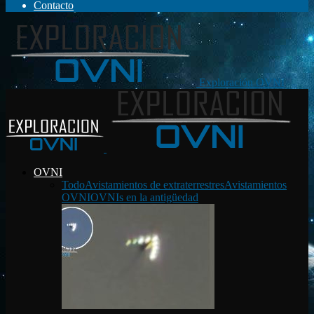
Contacto
Exploración OVNI
OVNI
Todo
Avistamientos de extraterrestres
Avistamientos
OVNI
OVNIs en la antigüedad