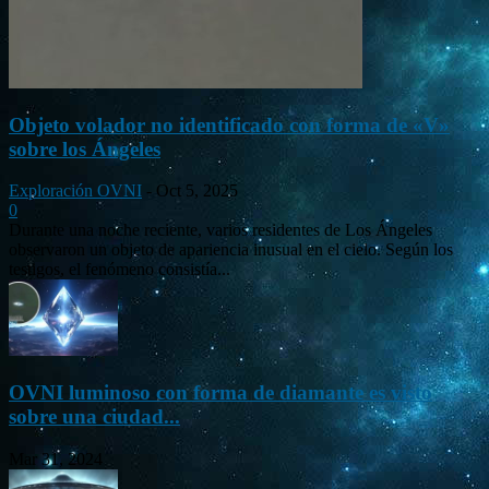
Objeto volador no identificado con forma de «V»
sobre los Ángeles
Exploración OVNI
-
Oct 5, 2025
0
Durante una noche reciente, varios residentes de Los Ángeles
observaron un objeto de apariencia inusual en el cielo. Según los
testigos, el fenómeno consistía...
OVNI luminoso con forma de diamante es visto
sobre una ciudad...
Mar 31, 2024