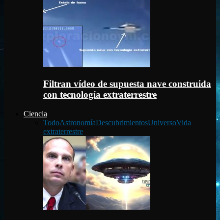
Filtran vídeo de supuesta nave construida
con tecnología extraterrestre
Ciencia
Todo
Astronomía
Descubrimientos
Universo
Vida
extraterrestre