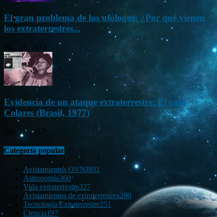
El gran problema de los ufólogos: ¿Por qué vienen
los extraterrestres...
Nov 26, 2012
Evidencia de un ataque extraterrestre: El caso
Colares (Brasil, 1977)
Ene 21, 2012
Categoría popular
Avistamientos OVNI
891
Astronomía
360
Vida extraterrestre
327
Avistamientos de extraterrestres
290
Tecnología Extraterrestre
251
Ciencia
197