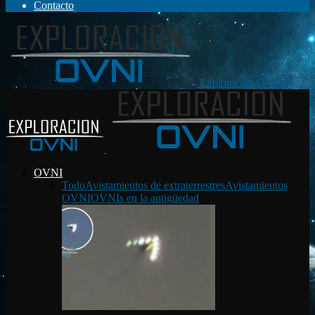
Contacto
Exploración OVNI
OVNI
Todo
Avistamientos de extraterrestres
Avistamientos
OVNI
OVNIs en la antigüedad