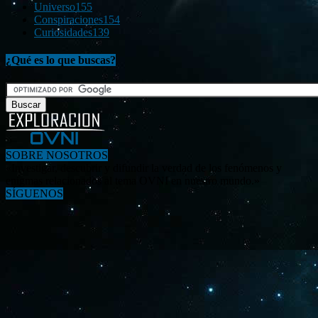
Universo
155
Conspiraciones
154
Curiosidades
139
¿Qué es lo que buscas?
SOBRE NOSOTROS
«Investigar, descubrir y difundir la verdad de los fenómenos y
enigmas relacionados al tema OVNI en nuestro mundo.»
SÍGUENOS