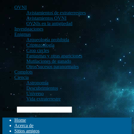
OVNI
Avistamientos de extraterrestres
Avistamientos OVNI
OVNIs en la antigüedad
Investigaciones
Enigmas
Arqueología prohibida
Criptozoología
Crop circles
Fantasmas y otras apariciones
Mutilaciones de ganado
Otros sucesos paranormales
Complots
Ciencia
Astronomía
Descubrimientos
Universo
Vida extraterrestre
Buscar
Home
Acerca de
Sitios amigos