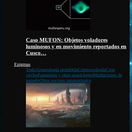
Caso MUFON: Objetos voladores
luminosos y en movimiento reportados en
Cusco…
Enigmas
Todo
Arqueología prohibida
Criptozoología
Crop
circles
Fantasmas y otras apariciones
Mutilaciones de
ganado
Otros sucesos paranormales