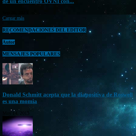
de un encuentro OVNI con...
Sep 26, 2023
Cargar más
RECOMENDACIONES DEL EDITOR
Autor
MENSAJES POPULARES
Donald Schmitt acepta que la diapositiva de Roswell
es una momia
May 14, 2015