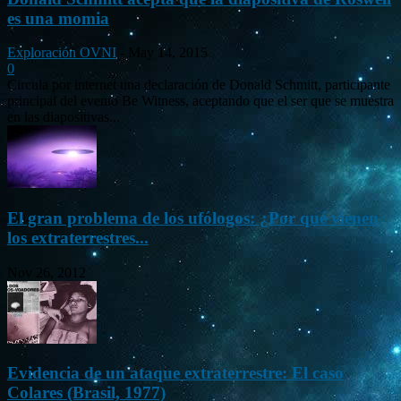
es una momia
Exploración OVNI
-
May 14, 2015
0
Circula por internet una declaración de Donald Schmitt, participante
principal del evento Be Witness, aceptando que el ser que se muestra
en las diapositivas...
El gran problema de los ufólogos: ¿Por qué vienen
los extraterrestres...
Nov 26, 2012
Evidencia de un ataque extraterrestre: El caso
Colares (Brasil, 1977)