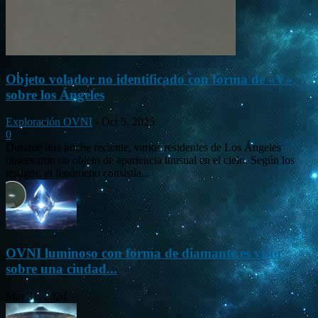
Objeto volador no identificado con forma de «V»
sobre los Ángeles
Exploración OVNI
-
Oct 5, 2025
0
Durante una noche reciente, varios residentes de Los Ángeles
observaron un objeto de apariencia inusual en el cielo. Según los
testigos, el fenómeno consistía...
OVNI luminoso con forma de diamante es visto
sobre una ciudad...
Mar 31, 2024