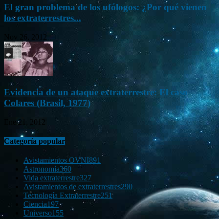
El gran problema de los ufólogos: ¿Por qué vienen
los extraterrestres...
Nov 26, 2012
Evidencia de un ataque extraterrestre: El caso
Colares (Brasil, 1977)
Ene 21, 2012
Categoría popular
Avistamientos OVNI
891
Astronomía
360
Vida extraterrestre
327
Avistamientos de extraterrestres
290
Tecnología Extraterrestre
251
Ciencia
197
Universo
155