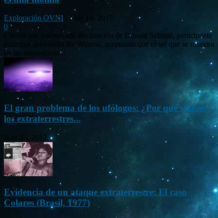
Exploración OVNI
-
May 14, 2015
0
Circula por internet una declaración de Donald Schmitt, participante
principal del evento Be Witness, aceptando que el ser que se muestra
en las diapositivas...
El gran problema de los ufólogos: ¿Por qué vienen
los extraterrestres...
Nov 26, 2012
Evidencia de un ataque extraterrestre: El caso
Colares (Brasil, 1977)