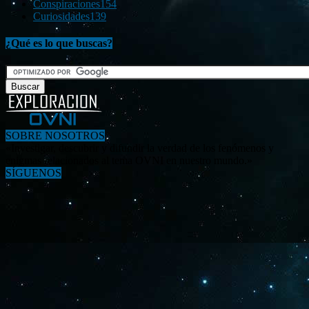
Conspiraciones
154
Curiosidades
139
¿Qué es lo que buscas?
SOBRE NOSOTROS
«Investigar, descubrir y difundir la verdad de los fenómenos y
enigmas relacionados al tema OVNI en nuestro mundo.»
SÍGUENOS