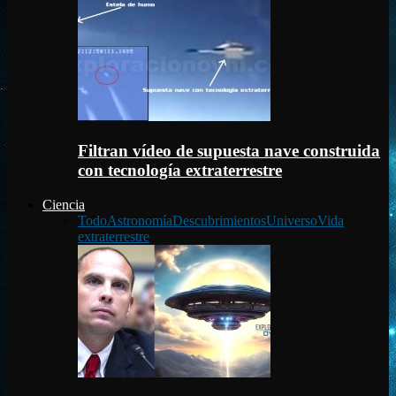
Filtran vídeo de supuesta nave construida
con tecnología extraterrestre
Ciencia
Todo
Astronomía
Descubrimientos
Universo
Vida
extraterrestre