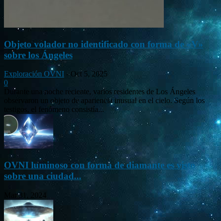
Objeto volador no identificado con forma de «V»
sobre los Ángeles
Exploración OVNI
-
Oct 5, 2025
0
Durante una noche reciente, varios residentes de Los Ángeles
observaron un objeto de apariencia inusual en el cielo. Según los
testigos, el fenómeno consistía...
OVNI luminoso con forma de diamante es visto
sobre una ciudad...
Mar 31, 2024