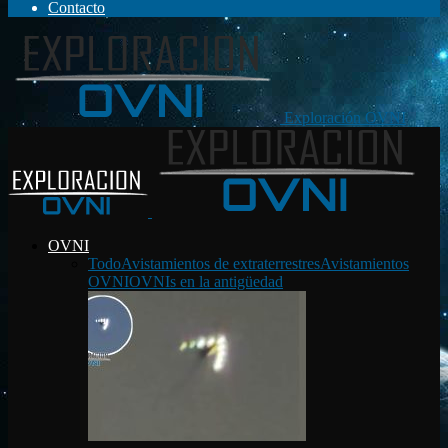
Contacto
Exploración OVNI
OVNI
Todo
Avistamientos de extraterrestres
Avistamientos
OVNI
OVNIs en la antigüedad