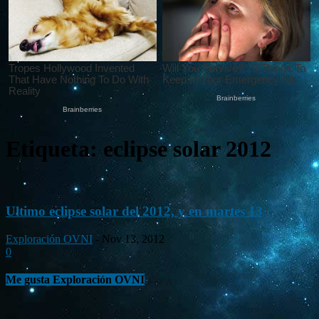
Etiqueta: eclipse solar 2012
Ultimo eclipse solar del 2012, y en martes 13
Exploración OVNI
-
Nov 13, 2012
0
Me gusta Exploración OVNI