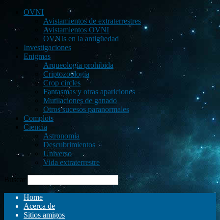
OVNI
Avistamientos de extraterrestres
Avistamientos OVNI
OVNIs en la antigüedad
Investigaciones
Enigmas
Arqueología prohibida
Criptozoología
Crop circles
Fantasmas y otras apariciones
Mutilaciones de ganado
Otros sucesos paranormales
Complots
Ciencia
Astronomía
Descubrimientos
Universo
Vida extraterrestre
Buscar
Home
Acerca de
Sitios amigos