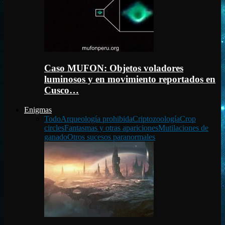
Caso MUFON: Objetos voladores
luminosos y en movimiento reportados en
Cusco…
Enigmas
Todo
Arqueología prohibida
Criptozoología
Crop
circles
Fantasmas y otras apariciones
Mutilaciones de
ganado
Otros sucesos paranormales