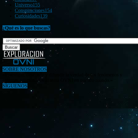
Universo
155
Conspiraciones
154
Curiosidades
139
¿Qué es lo que buscas?
SOBRE NOSOTROS
«Investigar, descubrir y difundir la verdad de los fenómenos y
enigmas relacionados al tema OVNI en nuestro mundo.»
SÍGUENOS