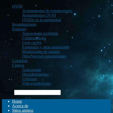
OVNI
Avistamientos de extraterrestres
Avistamientos OVNI
OVNIs en la antigüedad
Investigaciones
Enigmas
Arqueología prohibida
Criptozoología
Crop circles
Fantasmas y otras apariciones
Mutilaciones de ganado
Otros sucesos paranormales
Complots
Ciencia
Astronomía
Descubrimientos
Universo
Vida extraterrestre
Buscar
Home
Acerca de
Sitios amigos