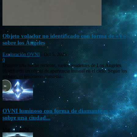
Objeto volador no identificado con forma de «V»
sobre los Ángeles
Exploración OVNI
-
Oct 5, 2025
0
Durante una noche reciente, varios residentes de Los Ángeles
observaron un objeto de apariencia inusual en el cielo. Según los
testigos, el fenómeno consistía...
OVNI luminoso con forma de diamante es visto
sobre una ciudad...
Mar 31, 2024