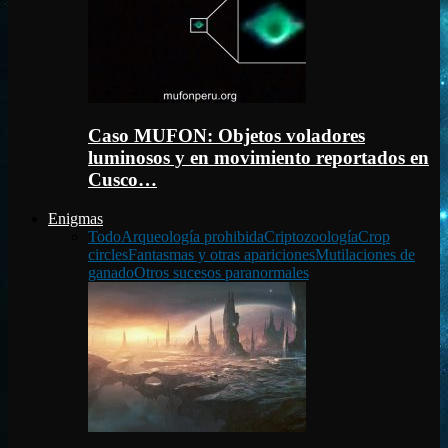
Caso MUFON: Objetos voladores
luminosos y en movimiento reportados en
Cusco…
Enigmas
Todo
Arqueología prohibida
Criptozoología
Crop
circles
Fantasmas y otras apariciones
Mutilaciones de
ganado
Otros sucesos paranormales