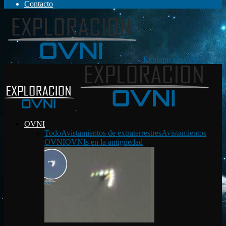
Contacto
Exploración OVNI
OVNI
Todo
Avistamientos de extraterrestres
Avistamientos
OVNI
OVNIs en la antigüedad