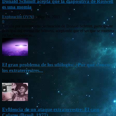
Donald Schmitt acepta que la diapositiva de Roswell
es una momia
Exploración OVNI
-
May 14, 2015
0
Circula por internet una declaración de Donald Schmitt, participante
principal del evento Be Witness, aceptando que el ser que se muestra
en las diapositivas...
El gran problema de los ufólogos: ¿Por qué vienen
los extraterrestres...
Nov 26, 2012
Evidencia de un ataque extraterrestre: El caso
Colares (Brasil, 1977)