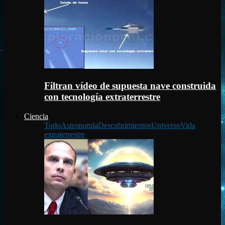
Filtran vídeo de supuesta nave construida
con tecnología extraterrestre
Ciencia
Todo
Astronomía
Descubrimientos
Universo
Vida
extraterrestre