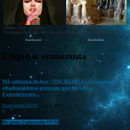
Etiqueta: economista
MI columna de hoy: [INCREIBLE] Economista
estadounidense propone que Invasión
Extraterrestre...
Exploración OVNI
-
Oct 8, 2011
0
Me gusta Exploración OVNI