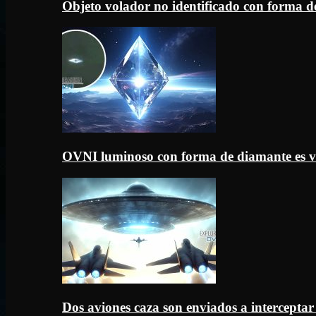
Objeto volador no identificado con forma d
OVNI luminoso con forma de diamante es v
Dos aviones caza son enviados a intercept