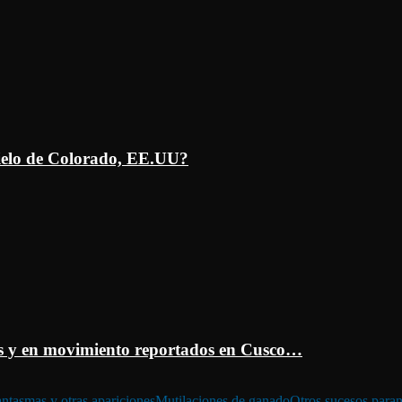
ielo de Colorado, EE.UU?
 y en movimiento reportados en Cusco…
ntasmas y otras apariciones
Mutilaciones de ganado
Otros sucesos para