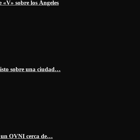
e «V» sobre los Ángeles
isto sobre una ciudad…
ar un OVNI cerca de…