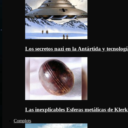
Los secretos nazi en la Antártida y tecnologí
Las inexplicables Esferas metálicas de Kler
Complots