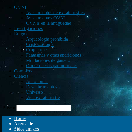
OVNI
Avistamientos de extraterrestres
Avistamientos OVNI
OVNIs en la antigüedad
Investigaciones
Enigmas
Arqueología prohibida
Criptozoología
Crop circles
Fantasmas y otras apariciones
Mutilaciones de ganado
Otros sucesos paranormales
Complots
Ciencia
Astronomía
Descubrimientos
Universo
Vida extraterrestre
Buscar
Home
Acerca de
Sitios amigos