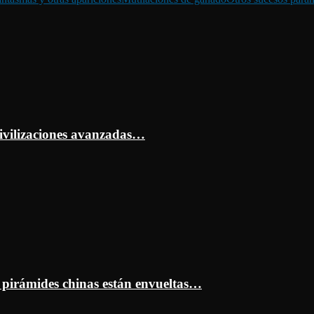
ivilizaciones avanzadas…
s pirámides chinas están envueltas…