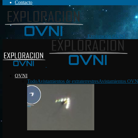
Contacto
Exploración OVNI
OVNI
Todo
Avistamientos de extraterrestres
Avistamientos OVN