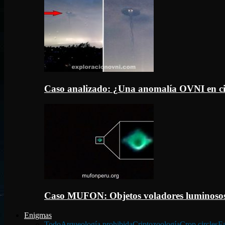
Caso analizado: ¿Una anomalía OVNI en c
Caso MUFON: Objetos voladores luminosos
Enigmas
Todo
Arqueología prohibida
Criptozoología
Crop circles
Fa