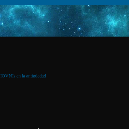
I
OVNIs en la antigüedad