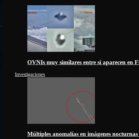
OVNIs muy similares entre sí aparecen en 
Investigaciones
Múltiples anomalías en imágenes nocturnas