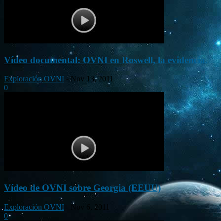
Vídeo documental: OVNI en Roswell, la evidencia.
Exploración OVNI
-
Nov 13, 2011
0
Vídeo de OVNI sobre Georgia (EEUU)
Exploración OVNI
-
Nov 6, 2011
0