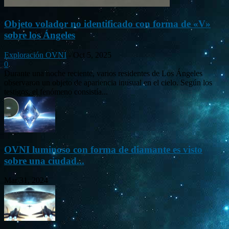
Objeto volador no identificado con forma de «V»
sobre los Ángeles
Exploración OVNI
-
Oct 5, 2025
0
Durante una noche reciente, varios residentes de Los Ángeles
observaron un objeto de apariencia inusual en el cielo. Según los
testigos, el fenómeno consistía...
OVNI luminoso con forma de diamante es visto
sobre una ciudad...
Mar 31, 2024