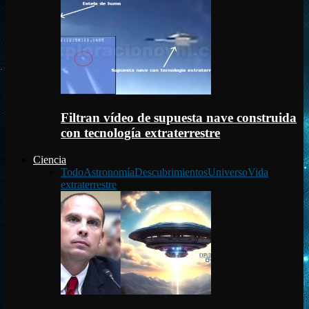
Filtran vídeo de supuesta nave construida
con tecnología extraterrestre
Ciencia
Todo
Astronomía
Descubrimientos
Universo
Vida
extraterrestre