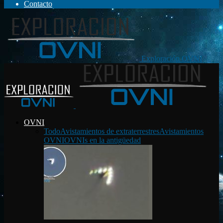
Contacto
Exploración OVNI
OVNI
Todo
Avistamientos de extraterrestres
Avistamientos
OVNI
OVNIs en la antigüedad