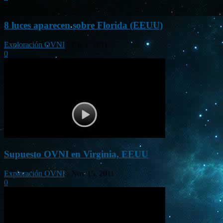
8 luces aparecen sobre Florida (EEUU)
Exploración OVNI
-
Dic 1, 2011
0
Supuesto OVNI en Virginia, EEUU
Exploración OVNI
-
Nov 15, 2011
0