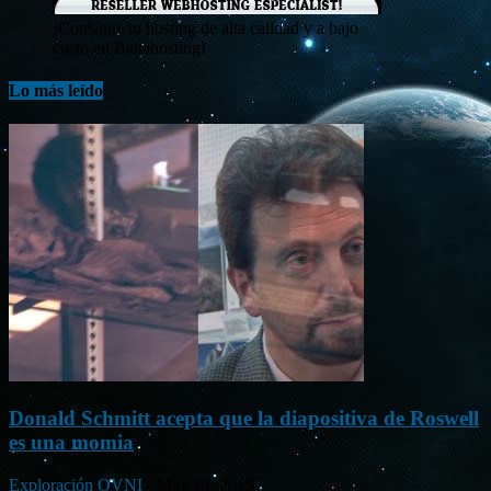
¡Consigue tu hosting de alta calidad y a bajo
costo en Banahosting!
Lo más leído
Donald Schmitt acepta que la diapositiva de Roswell
es una momia
Exploración OVNI
-
May 14, 2015