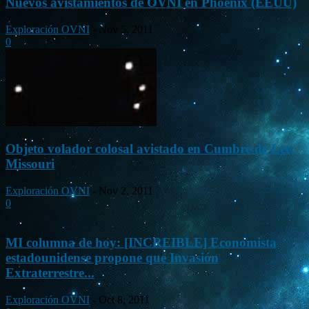
Nuevos avistamientos de OVNI en Phoenix (EEUU)
Exploración OVNI
-
Nov 5, 2011
0
Objeto volador colosal avistado en Cumbre de Lee,
Missouri
Exploración OVNI
-
Nov 2, 2011
0
MI columna de hoy: [INCREIBLE] Economista
estadounidense propone que Invasión
Extraterrestre...
Exploración OVNI
-
Oct 8, 2011