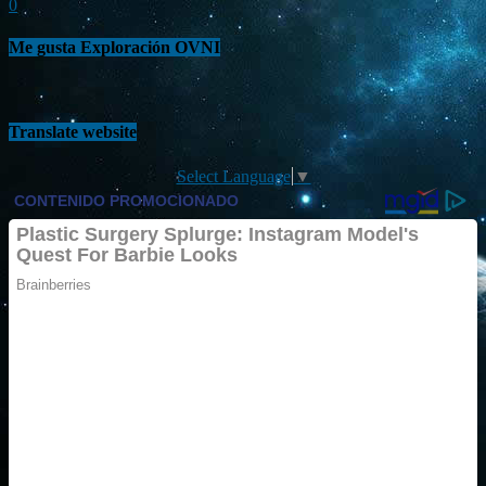
0
Me gusta Exploración OVNI
Translate website
Select Language
▼