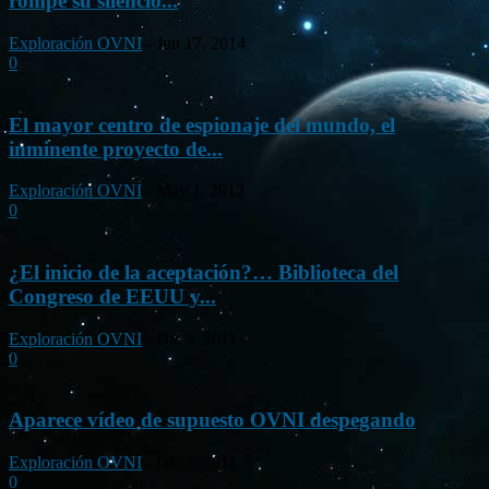
rompe su silencio...
Exploración OVNI
-
Jun 17, 2014
0
El mayor centro de espionaje del mundo, el
inminente proyecto de...
Exploración OVNI
-
May 1, 2012
0
¿El inicio de la aceptación?… Biblioteca del
Congreso de EEUU y...
Exploración OVNI
-
Dic 3, 2011
0
Aparece vídeo de supuesto OVNI despegando
Exploración OVNI
-
Dic 2, 2011
0