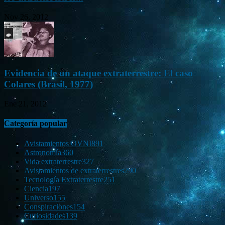
Nov 26, 2012
Evidencia de un ataque extraterrestre: El caso
Colares (Brasil, 1977)
Ene 21, 2012
Categoría popular
Avistamientos OVNI
891
Astronomía
360
Vida extraterrestre
327
Avistamientos de extraterrestres
290
Tecnología Extraterrestre
251
Ciencia
197
Universo
155
Conspiraciones
154
Curiosidades
139