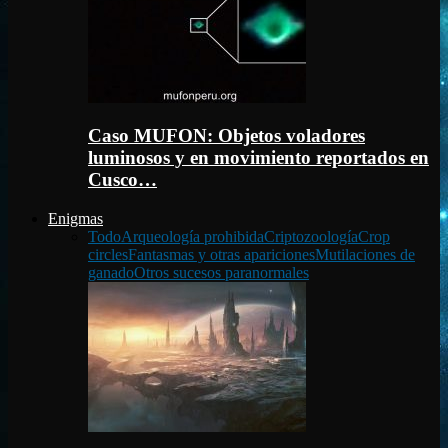
Caso MUFON: Objetos voladores
luminosos y en movimiento reportados en
Cusco…
Enigmas
Todo
Arqueología prohibida
Criptozoología
Crop
circles
Fantasmas y otras apariciones
Mutilaciones de
ganado
Otros sucesos paranormales