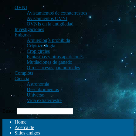
OVNI
Avistamientos de extraterrestres
Avistamientos OVNI
OVNIs en la antigüedad
Investigaciones
Enigmas
Arqueología prohibida
Criptozoología
Crop circles
Fantasmas y otras apariciones
Mutilaciones de ganado
Otros sucesos paranormales
Complots
Ciencia
Astronomía
Descubrimientos
Universo
Vida extraterrestre
Buscar
Home
Acerca de
Sitios amigos