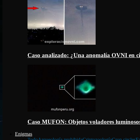
Caso analizado: ¿Una anomalía OVNI en c
Caso MUFON: Objetos voladores luminosos
Enigmas
Todo
Arqueología prohibida
Criptozoología
Crop circles
Fa