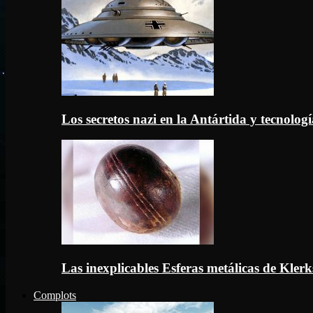
Los secretos nazi en la Antártida y tecnologí
Las inexplicables Esferas metálicas de Kler
Complots