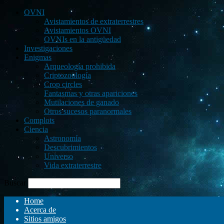
OVNI
Avistamientos de extraterrestres
Avistamientos OVNI
OVNIs en la antigüedad
Investigaciones
Enigmas
Arqueología prohibida
Criptozoología
Crop circles
Fantasmas y otras apariciones
Mutilaciones de ganado
Otros sucesos paranormales
Complots
Ciencia
Astronomía
Descubrimientos
Universo
Vida extraterrestre
Buscar
Home
Acerca de
Sitios amigos