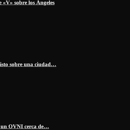
e «V» sobre los Ángeles
isto sobre una ciudad…
ar un OVNI cerca de…