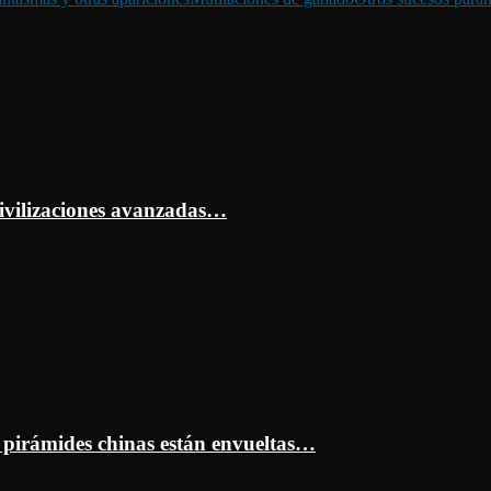
ivilizaciones avanzadas…
s pirámides chinas están envueltas…