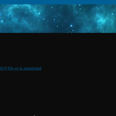
I
OVNIs en la antigüedad