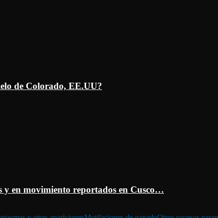
ielo de Colorado, EE.UU?
 y en movimiento reportados en Cusco…
ntasmas y otras apariciones
Mutilaciones de ganado
Otros sucesos para