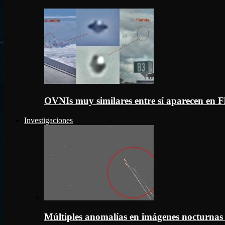
OVNIs muy similares entre sí aparecen en 
Investigaciones
Múltiples anomalías en imágenes nocturnas