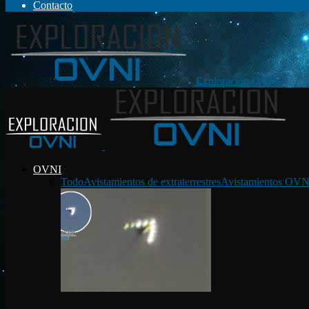
Contacto
Exploración OVNI
OVNI
Todo
Avistamientos de extraterrestres
Avistamientos OVN