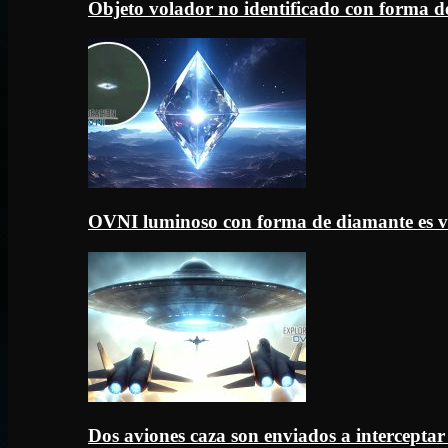
Objeto volador no identificado con forma d
OVNI luminoso con forma de diamante es v
Dos aviones caza son enviados a intercept