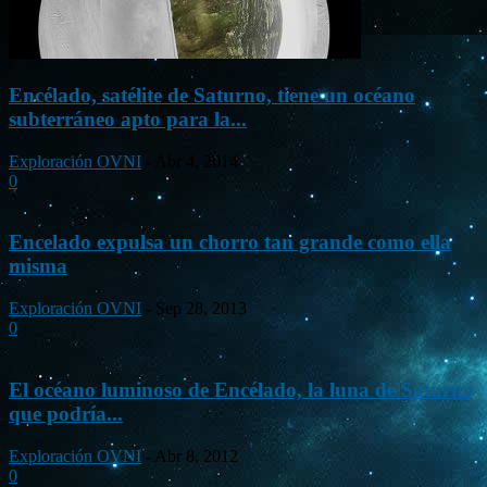
Encélado, satélite de Saturno, tiene un océano
subterráneo apto para la...
Exploración OVNI
-
Abr 4, 2014
0
Encelado expulsa un chorro tan grande como ella
misma
Exploración OVNI
-
Sep 28, 2013
0
El océano luminoso de Encélado, la luna de Saturno
que podría...
Exploración OVNI
-
Abr 8, 2012
0