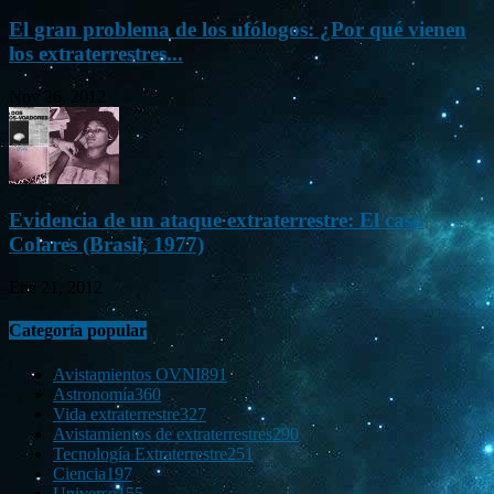
El gran problema de los ufólogos: ¿Por qué vienen
los extraterrestres...
Nov 26, 2012
Evidencia de un ataque extraterrestre: El caso
Colares (Brasil, 1977)
Ene 21, 2012
Categoría popular
Avistamientos OVNI
891
Astronomía
360
Vida extraterrestre
327
Avistamientos de extraterrestres
290
Tecnología Extraterrestre
251
Ciencia
197
Universo
155