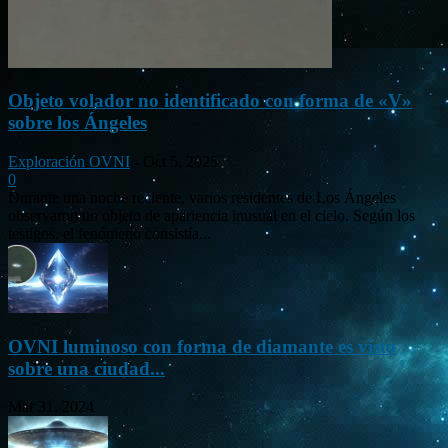
Objeto volador no identificado con forma de «V»
sobre los Ángeles
Exploración OVNI
-
Oct 5, 2025
0
Durante una noche reciente, varios residentes de Los Ángeles
observaron un objeto de apariencia inusual en el cielo. Según los
testigos, el fenómeno consistía...
OVNI luminoso con forma de diamante es visto
sobre una ciudad...
Mar 31, 2024