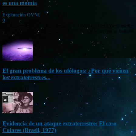
es una momia
Exploración OVNI
-
May 14, 2015
0
Circula por internet una declaración de Donald Schmitt, participante
principal del evento Be Witness, aceptando que el ser que se muestra
en las diapositivas...
El gran problema de los ufólogos: ¿Por qué vienen
los extraterrestres...
Nov 26, 2012
Evidencia de un ataque extraterrestre: El caso
Colares (Brasil, 1977)