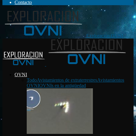
Contacto
Exploración OVNI
OVNI
Todo
Avistamientos de extraterrestres
Avistamientos
OVNI
OVNIs en la antigüedad