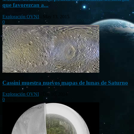
que favorezcan a...
Exploración OVNI
-
May 13, 2015
0
Cassini muestra nuevos mapas de lunas de Saturno
Exploración OVNI
-
Dic 10, 2014
0