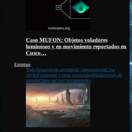
Caso MUFON: Objetos voladores
luminosos y en movimiento reportados en
Cusco…
Enigmas
Todo
Arqueología prohibida
Criptozoología
Crop
circles
Fantasmas y otras apariciones
Mutilaciones de
ganado
Otros sucesos paranormales