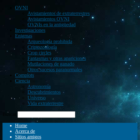
OVNI
Avistamientos de extraterrestres
Avistamientos OVNI
OVNIs en la antigüedad
Investigaciones
Enigmas
Arqueología prohibida
Criptozoología
Crop circles
Fantasmas y otras apariciones
Mutilaciones de ganado
Otros sucesos paranormales
Complots
Ciencia
Astronomía
Descubrimientos
Universo
Vida extraterrestre
Buscar
Home
Acerca de
Sitios amigos