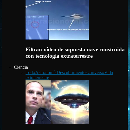
Filtran vídeo de supuesta nave construida
con tecnología extraterrestre
Ciencia
Todo
Astronomía
Descubrimientos
Universo
Vida
extraterrestre