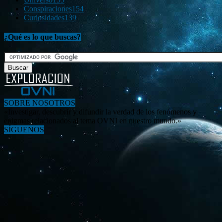
Conspiraciones
154
Curiosidades
139
¿Qué es lo que buscas?
SOBRE NOSOTROS
«Investigar, descubrir y difundir la verdad de los fenómenos y
enigmas relacionados al tema OVNI en nuestro mundo.»
SÍGUENOS