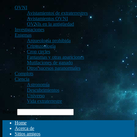
OVNI
Avistamientos de extraterrestres
Avistamientos OVNI
OVNIs en la antigüedad
Investigaciones
Enigmas
Arqueología prohibida
Criptozoología
Crop circles
Fantasmas y otras apariciones
Mutilaciones de ganado
Otros sucesos paranormales
Complots
Ciencia
Astronomía
Descubrimientos
Universo
Vida extraterrestre
Buscar
Home
Acerca de
Sitios amigos