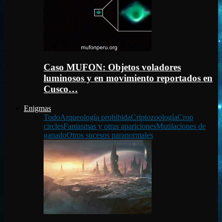
Caso MUFON: Objetos voladores
luminosos y en movimiento reportados en
Cusco…
Enigmas
Todo
Arqueología prohibida
Criptozoología
Crop
circles
Fantasmas y otras apariciones
Mutilaciones de
ganado
Otros sucesos paranormales