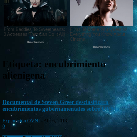
Etiqueta: encubrimiento
alienigena
Documental de Steven Greer desclasificará
encubrimientos gubernamentales sobre OVNIs
Exploración OVNI
-
Abr 6, 2013
0