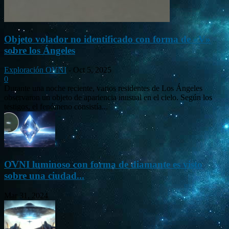
Objeto volador no identificado con forma de «V»
sobre los Ángeles
Exploración OVNI
-
Oct 5, 2025
0
Durante una noche reciente, varios residentes de Los Ángeles
observaron un objeto de apariencia inusual en el cielo. Según los
testigos, el fenómeno consistía...
OVNI luminoso con forma de diamante es visto
sobre una ciudad...
Mar 31, 2024