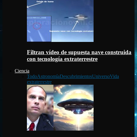
Filtran vídeo de supuesta nave construida
con tecnología extraterrestre
Ciencia
Todo
Astronomía
Descubrimientos
Universo
Vida
extraterrestre