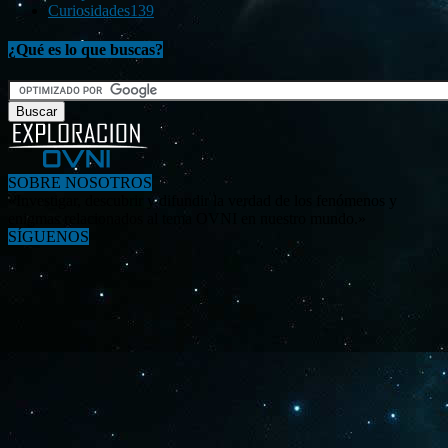
Curiosidades
139
¿Qué es lo que buscas?
SOBRE NOSOTROS
«Investigar, descubrir y difundir la verdad de los fenómenos y
enigmas relacionados al tema OVNI en nuestro mundo.»
SÍGUENOS