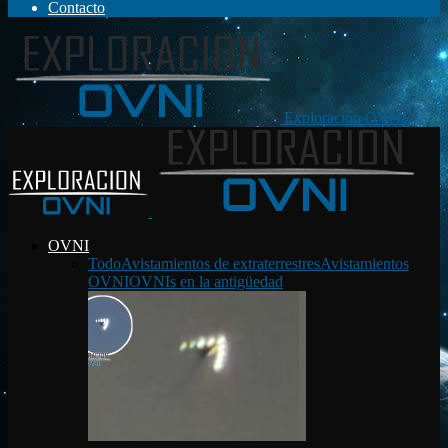
Contacto
Exploración OVNI
OVNI
Todo
Avistamientos de extraterrestres
Avistamientos
OVNI
OVNIs en la antigüedad