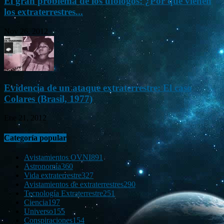
El gran problema de los ufólogos: ¿Por qué vienen
los extraterrestres...
Nov 26, 2012
Evidencia de un ataque extraterrestre: El caso
Colares (Brasil, 1977)
Ene 21, 2012
Categoría popular
Avistamientos OVNI
891
Astronomía
360
Vida extraterrestre
327
Avistamientos de extraterrestres
290
Tecnología Extraterrestre
251
Ciencia
197
Universo
155
Conspiraciones
154