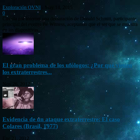
Exploración OVNI
-
May 14, 2015
0
Circula por internet una declaración de Donald Schmitt, participante
principal del evento Be Witness, aceptando que el ser que se muestra
en las diapositivas...
El gran problema de los ufólogos: ¿Por qué vienen
los extraterrestres...
Nov 26, 2012
Evidencia de un ataque extraterrestre: El caso
Colares (Brasil, 1977)
Ene 21, 2012