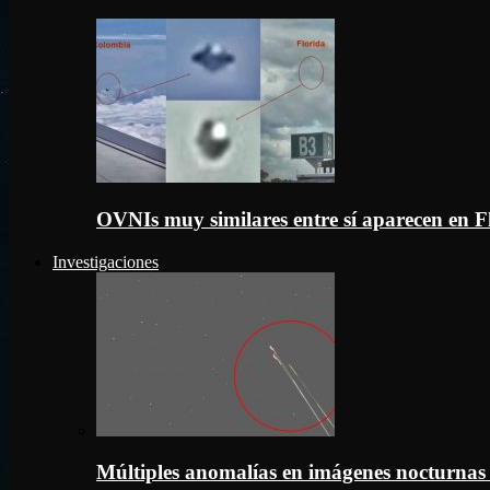
OVNIs muy similares entre sí aparecen en 
Investigaciones
Múltiples anomalías en imágenes nocturnas