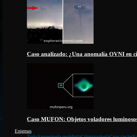
Caso analizado: ¿Una anomalía OVNI en c
Caso MUFON: Objetos voladores luminosos
Enigmas
Todo
Arqueología prohibida
Criptozoología
Crop circles
Fa