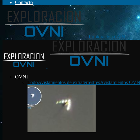
Contacto
Exploración OVNI
OVNI
Todo
Avistamientos de extraterrestres
Avistamientos OVN