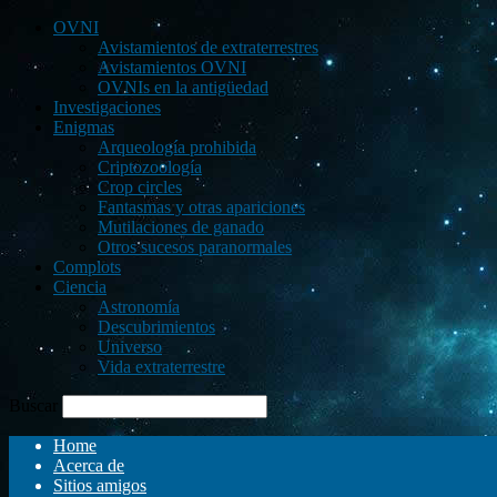
OVNI
Avistamientos de extraterrestres
Avistamientos OVNI
OVNIs en la antigüedad
Investigaciones
Enigmas
Arqueología prohibida
Criptozoología
Crop circles
Fantasmas y otras apariciones
Mutilaciones de ganado
Otros sucesos paranormales
Complots
Ciencia
Astronomía
Descubrimientos
Universo
Vida extraterrestre
Buscar
Home
Acerca de
Sitios amigos