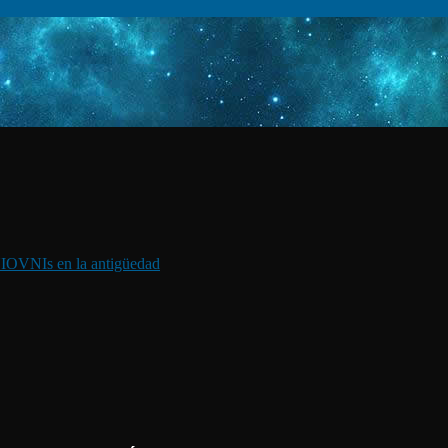
I
OVNIs en la antigüedad