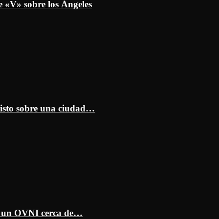
e «V» sobre los Ángeles
isto sobre una ciudad…
ar un OVNI cerca de…