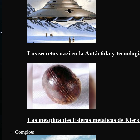
Los secretos nazi en la Antártida y tecnologí
Las inexplicables Esferas metálicas de Kler
Complots