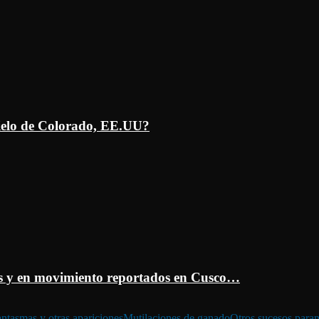
ielo de Colorado, EE.UU?
 y en movimiento reportados en Cusco…
ntasmas y otras apariciones
Mutilaciones de ganado
Otros sucesos para