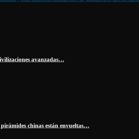
ivilizaciones avanzadas…
s pirámides chinas están envueltas…