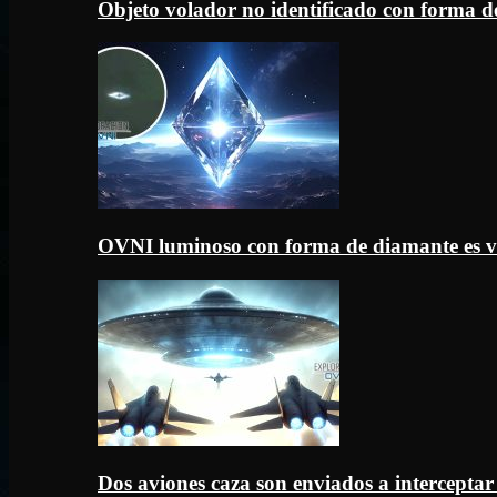
Objeto volador no identificado con forma d
OVNI luminoso con forma de diamante es v
Dos aviones caza son enviados a intercept