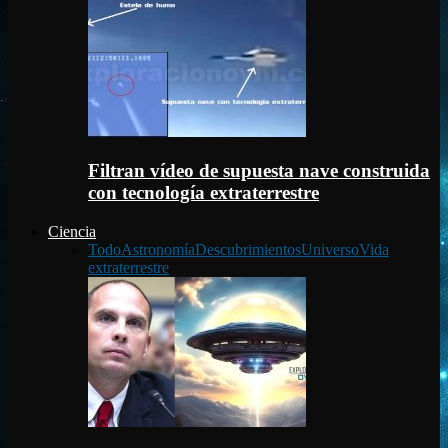
Filtran vídeo de supuesta nave construida
con tecnología extraterrestre
Ciencia
Todo
Astronomía
Descubrimientos
Universo
Vida
extraterrestre