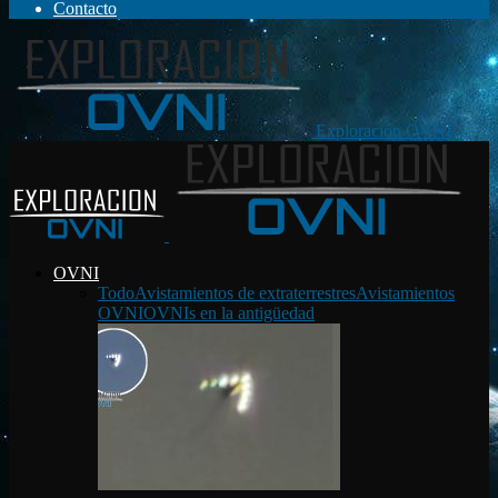
Contacto
Exploración OVNI
OVNI
Todo
Avistamientos de extraterrestres
Avistamientos
OVNI
OVNIs en la antigüedad