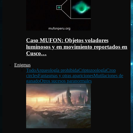
Caso MUFON: Objetos voladores
luminosos y en movimiento reportados en
Cusco…
Enigmas
Todo
Arqueología prohibida
Criptozoología
Crop
circles
Fantasmas y otras apariciones
Mutilaciones de
ganado
Otros sucesos paranormales