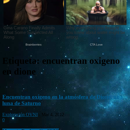
Etiqueta: encuentran oxigeno
en dione
Encuentran oxígeno en la atmósfera de Dione, una
luna de Saturno
Exploración OVNI
-
Mar 4, 2012
0