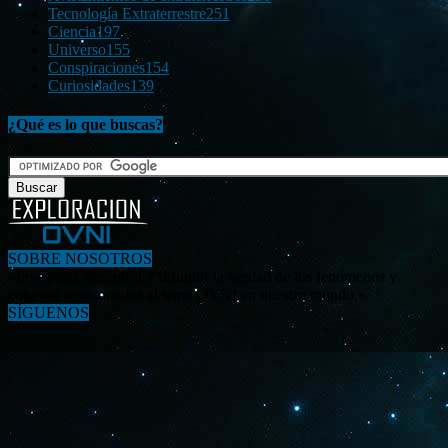
Tecnología Extraterrestre
251
Ciencia
197
Universo
155
Conspiraciones
154
Curiosidades
139
¿Qué es lo que buscas?
SOBRE NOSOTROS
«Investigar, descubrir y difundir la verdad de los fenómenos y
enigmas relacionados al tema OVNI en nuestro mundo.»
SÍGUENOS