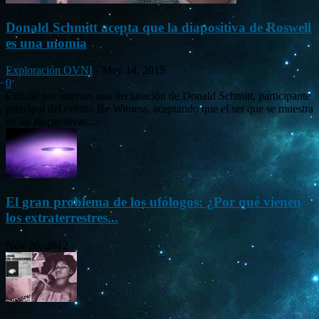
Donald Schmitt acepta que la diapositiva de Roswell
es una momia
Exploración OVNI
-
May 14, 2015
0
Circula por internet una declaración de Donald Schmitt, participante
principal del evento Be Witness, aceptando que el ser que se muestra
en las diapositivas...
El gran problema de los ufólogos: ¿Por qué vienen
los extraterrestres...
Nov 26, 2012