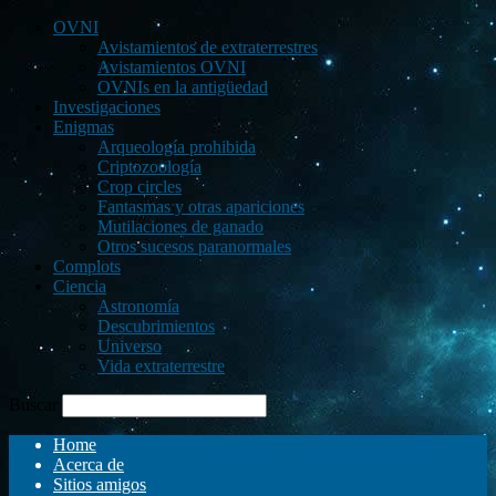
OVNI
Avistamientos de extraterrestres
Avistamientos OVNI
OVNIs en la antigüedad
Investigaciones
Enigmas
Arqueología prohibida
Criptozoología
Crop circles
Fantasmas y otras apariciones
Mutilaciones de ganado
Otros sucesos paranormales
Complots
Ciencia
Astronomía
Descubrimientos
Universo
Vida extraterrestre
Buscar
Home
Acerca de
Sitios amigos