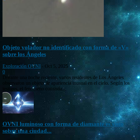
Objeto volador no identificado con forma de «V»
sobre los Ángeles
Exploración OVNI
-
Oct 5, 2025
0
Durante una noche reciente, varios residentes de Los Ángeles
observaron un objeto de apariencia inusual en el cielo. Según los
testigos, el fenómeno consistía...
OVNI luminoso con forma de diamante es visto
sobre una ciudad...