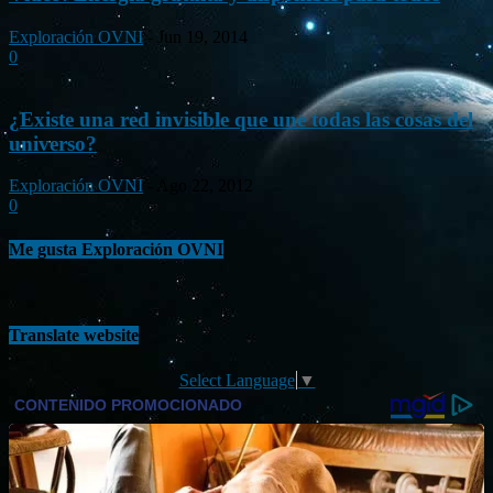
Exploración OVNI
-
Jun 19, 2014
0
¿Existe una red invisible que une todas las cosas del
universo?
Exploración OVNI
-
Ago 22, 2012
0
Me gusta Exploración OVNI
Translate website
Select Language
▼