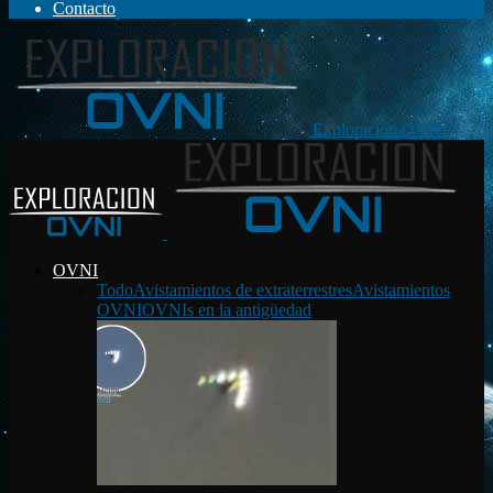
Contacto
Exploración OVNI
OVNI
Todo
Avistamientos de extraterrestres
Avistamientos
OVNI
OVNIs en la antigüedad