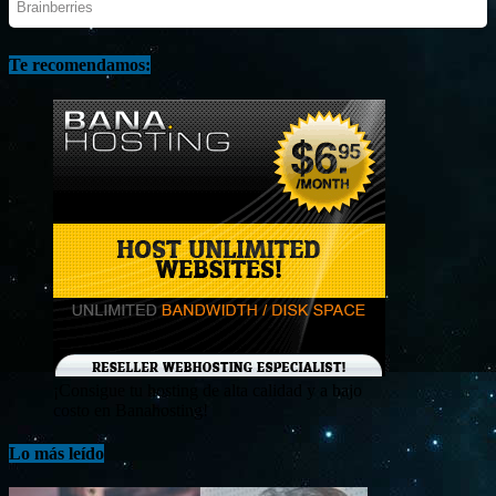
Te recomendamos:
¡Consigue tu hosting de alta calidad y a bajo
costo en Banahosting!
Lo más leído