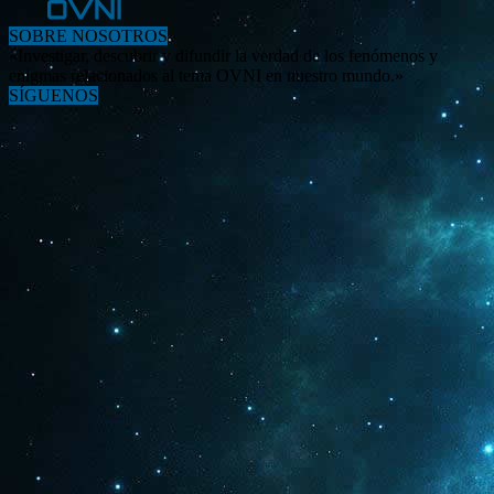
SOBRE NOSOTROS
«Investigar, descubrir y difundir la verdad de los fenómenos y
enigmas relacionados al tema OVNI en nuestro mundo.»
SÍGUENOS