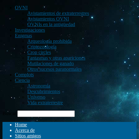
OVNI
Avistamientos de extraterrestres
Avistamientos OVNI
OVNIs en la antigüedad
Investigaciones
Enigmas
Arqueología prohibida
Criptozoología
Crop circles
Fantasmas y otras apariciones
Mutilaciones de ganado
Otros sucesos paranormales
Complots
Ciencia
Astronomía
Descubrimientos
Universo
Vida extraterrestre
Buscar
Home
Acerca de
Sitios amigos