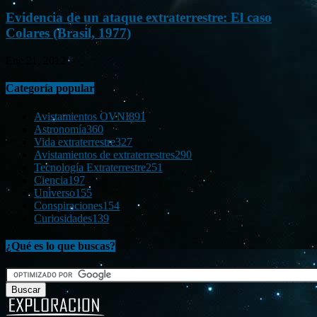
Evidencia de un ataque extraterrestre: El caso
Colares (Brasil, 1977)
Ene 21, 2012
Categoría popular
Avistamientos OVNI
891
Astronomía
360
Vida extraterrestre
327
Avistamientos de extraterrestres
290
Tecnología Extraterrestre
251
Ciencia
197
Universo
155
Conspiraciones
154
Curiosidades
139
¿Qué es lo que buscas?