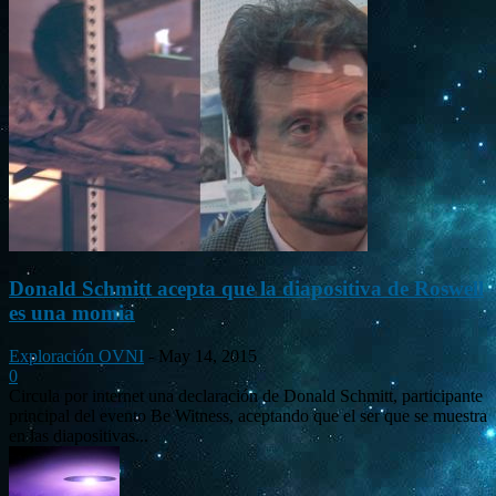
Donald Schmitt acepta que la diapositiva de Roswell
es una momia
Exploración OVNI
-
May 14, 2015
0
Circula por internet una declaración de Donald Schmitt, participante
principal del evento Be Witness, aceptando que el ser que se muestra
en las diapositivas...