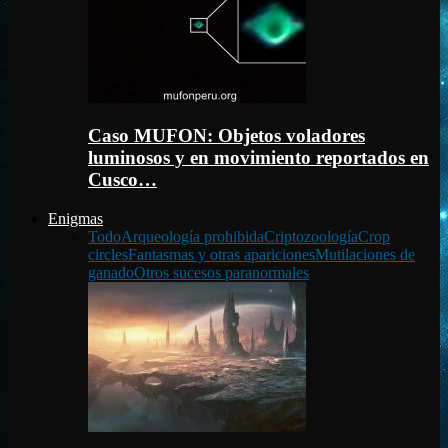
Caso MUFON: Objetos voladores
luminosos y en movimiento reportados en
Cusco…
Enigmas
Todo
Arqueología prohibida
Criptozoología
Crop
circles
Fantasmas y otras apariciones
Mutilaciones de
ganado
Otros sucesos paranormales