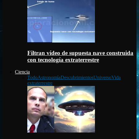
Filtran vídeo de supuesta nave construida
con tecnología extraterrestre
Ciencia
Todo
Astronomía
Descubrimientos
Universo
Vida
extraterrestre