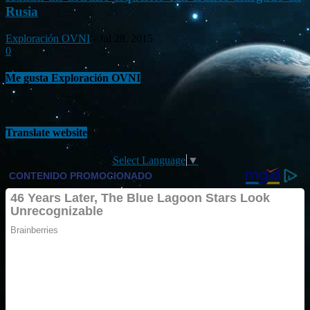
Rusia
Exploración OVNI
-
Jul 28, 2015
0
Me gusta Exploración OVNI
Translate website
Select Language
▼