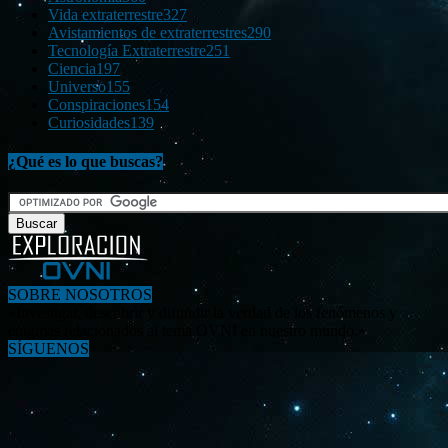
Vida extraterrestre
327
Avistamientos de extraterrestres
290
Tecnología Extraterrestre
251
Ciencia
197
Universo
155
Conspiraciones
154
Curiosidades
139
¿Qué es lo que buscas?
SOBRE NOSOTROS
«Investigar, descubrir y difundir la verdad de los fenómenos y
enigmas relacionados al tema OVNI en nuestro mundo.»
SÍGUENOS