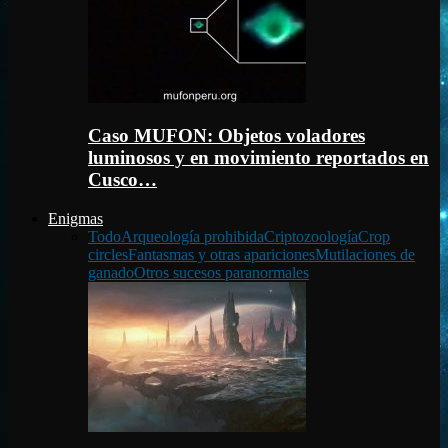
Caso MUFON: Objetos voladores
luminosos y en movimiento reportados en
Cusco…
Enigmas
Todo
Arqueología prohibida
Criptozoología
Crop
circles
Fantasmas y otras apariciones
Mutilaciones de
ganado
Otros sucesos paranormales