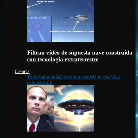
Filtran vídeo de supuesta nave construida
con tecnología extraterrestre
Ciencia
Todo
Astronomía
Descubrimientos
Universo
Vida
extraterrestre