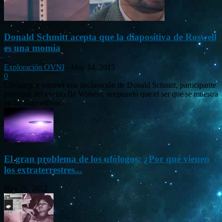
Donald Schmitt acepta que la diapositiva de Roswell
es una momia
Exploración OVNI
-
May 14, 2015
0
Circula por internet una declaración de Donald Schmitt, participante
principal del evento Be Witness, aceptando que el ser que se muestra
en las diapositivas...
El gran problema de los ufólogos: ¿Por qué vienen
los extraterrestres...
Nov 26, 2012