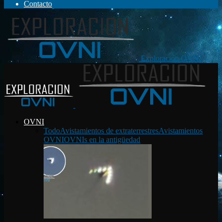
Contacto
Exploración OVNI
OVNI
Todo
Avistamientos de extraterrestres
Avistamientos
OVNI
OVNIs en la antigüedad