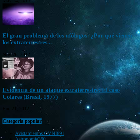
May 14, 2015
El gran problema de los ufólogos: ¿Por qué vienen
los extraterrestres...
Nov 26, 2012
Evidencia de un ataque extraterrestre: El caso
Colares (Brasil, 1977)
Ene 21, 2012
Categoría popular
Avistamientos OVNI
891
Astronomía
360