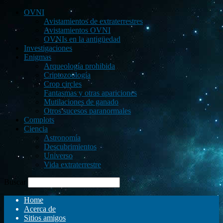
OVNI
Avistamientos de extraterrestres
Avistamientos OVNI
OVNIs en la antigüedad
Investigaciones
Enigmas
Arqueología prohibida
Criptozoología
Crop circles
Fantasmas y otras apariciones
Mutilaciones de ganado
Otros sucesos paranormales
Complots
Ciencia
Astronomía
Descubrimientos
Universo
Vida extraterrestre
Buscar
Home
Acerca de
Sitios amigos