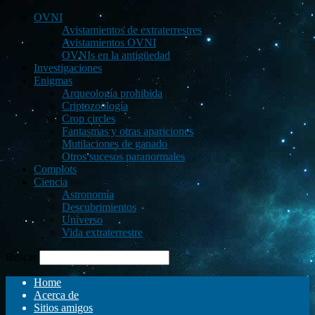
OVNI
Avistamientos de extraterrestres
Avistamientos OVNI
OVNIs en la antigüedad
Investigaciones
Enigmas
Arqueología prohibida
Criptozoología
Crop circles
Fantasmas y otras apariciones
Mutilaciones de ganado
Otros sucesos paranormales
Complots
Ciencia
Astronomía
Descubrimientos
Universo
Vida extraterrestre
Buscar
Home
Acerca de
Sitios amigos