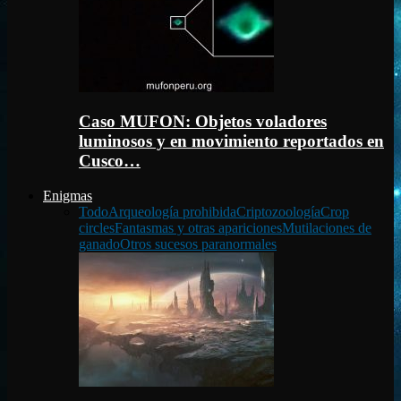
Caso MUFON: Objetos voladores
luminosos y en movimiento reportados en
Cusco…
Enigmas
Todo
Arqueología prohibida
Criptozoología
Crop
circles
Fantasmas y otras apariciones
Mutilaciones de
ganado
Otros sucesos paranormales