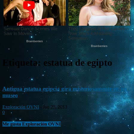
Etiqueta: estatua de egipto
Antigua estatua egipcia gira misteriosamente en un
museo
Exploración OVNI
-
Jun 25, 2013
0
Me gusta Exploración OVNI