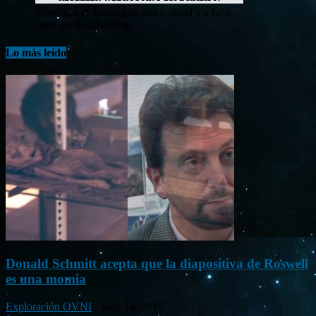
¡Consigue tu hosting de alta calidad y a bajo
costo en Banahosting!
Lo más leído
Donald Schmitt acepta que la diapositiva de Roswell
es una momia
Exploración OVNI
-
May 14, 2015