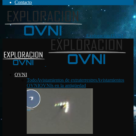
Contacto
Exploración OVNI
OVNI
Todo
Avistamientos de extraterrestres
Avistamientos
OVNI
OVNIs en la antigüedad