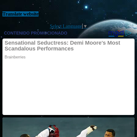
Translate website
Select Language
▼