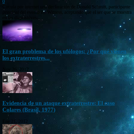
0
Circula por internet una declaración de Donald Schmitt, participante
principal del evento Be Witness, aceptando que el ser que se muestra
en las diapositivas...
El gran problema de los ufólogos: ¿Por qué vienen
los extraterrestres...
Nov 26, 2012
Evidencia de un ataque extraterrestre: El caso
Colares (Brasil, 1977)
Ene 21, 2012