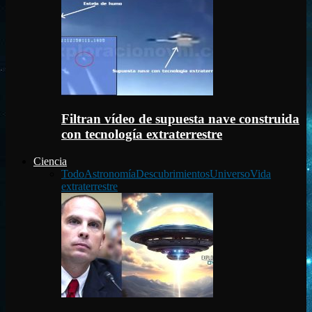
Filtran vídeo de supuesta nave construida
con tecnología extraterrestre
Ciencia
Todo
Astronomía
Descubrimientos
Universo
Vida
extraterrestre