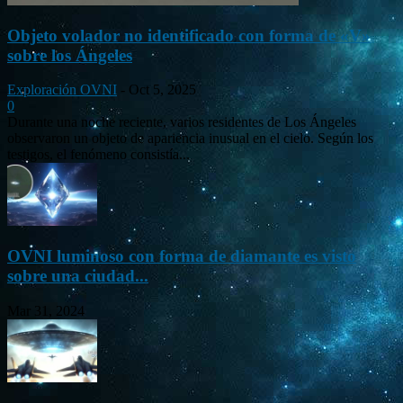
Objeto volador no identificado con forma de «V»
sobre los Ángeles
Exploración OVNI
-
Oct 5, 2025
0
Durante una noche reciente, varios residentes de Los Ángeles
observaron un objeto de apariencia inusual en el cielo. Según los
testigos, el fenómeno consistía...
OVNI luminoso con forma de diamante es visto
sobre una ciudad...
Mar 31, 2024