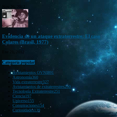
Nov 26, 2012
Evidencia de un ataque extraterrestre: El caso
Colares (Brasil, 1977)
Ene 21, 2012
Categoría popular
Avistamientos OVNI
891
Astronomía
360
Vida extraterrestre
327
Avistamientos de extraterrestres
290
Tecnología Extraterrestre
251
Ciencia
197
Universo
155
Conspiraciones
154
Curiosidades
139