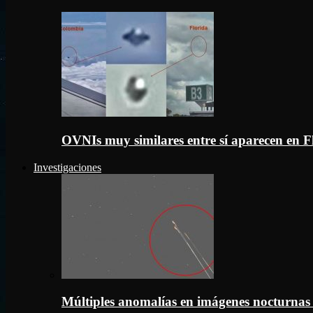
OVNIs muy similares entre sí aparecen en 
Investigaciones
Múltiples anomalías en imágenes nocturnas