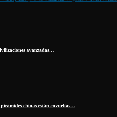
ivilizaciones avanzadas…
s pirámides chinas están envueltas…