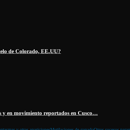
ielo de Colorado, EE.UU?
 y en movimiento reportados en Cusco…
ntasmas y otras apariciones
Mutilaciones de ganado
Otros sucesos para