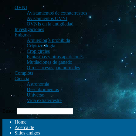
OVNI
Avistamientos de extraterrestres
Avistamientos OVNI
OVNIs en la antigüedad
Investigaciones
Enigmas
Arqueología prohibida
Criptozoología
Crop circles
Fantasmas y otras apariciones
Mutilaciones de ganado
Otros sucesos paranormales
Complots
Ciencia
Astronomía
Descubrimientos
Universo
Vida extraterrestre
Buscar
Home
Acerca de
Sitios amigos