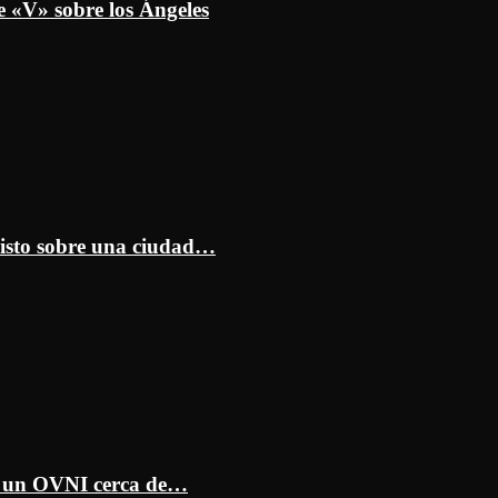
e «V» sobre los Ángeles
isto sobre una ciudad…
ar un OVNI cerca de…