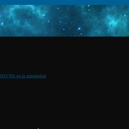
I
OVNIs en la antigüedad