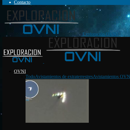
Contacto
Exploración OVNI
OVNI
Todo
Avistamientos de extraterrestres
Avistamientos OVN