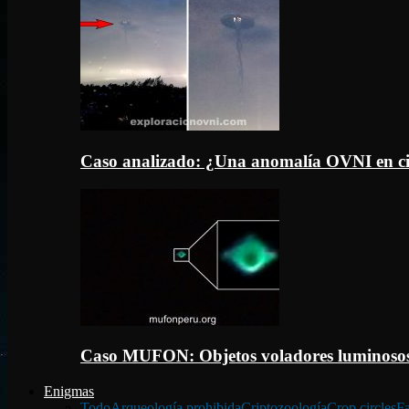
Caso analizado: ¿Una anomalía OVNI en c
Caso MUFON: Objetos voladores luminosos
Enigmas
Todo
Arqueología prohibida
Criptozoología
Crop circles
Fa