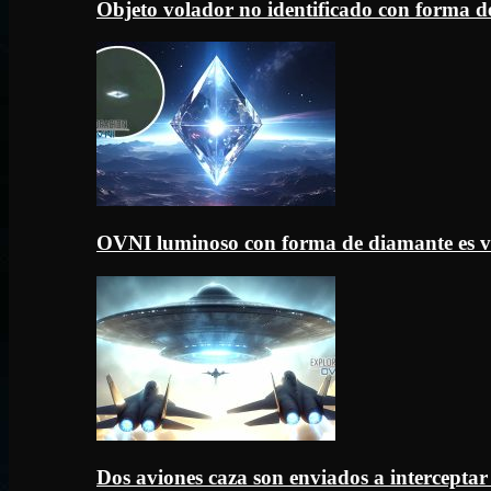
Objeto volador no identificado con forma d
OVNI luminoso con forma de diamante es v
Dos aviones caza son enviados a intercept