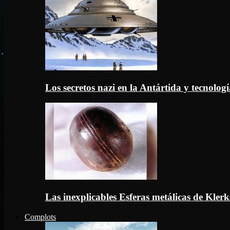
Los secretos nazi en la Antártida y tecnologí
Las inexplicables Esferas metálicas de Kler
Complots