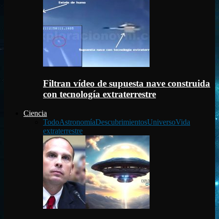
Filtran vídeo de supuesta nave construida
con tecnología extraterrestre
Ciencia
Todo
Astronomía
Descubrimientos
Universo
Vida
extraterrestre