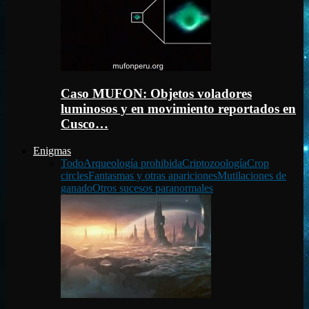
Caso MUFON: Objetos voladores
luminosos y en movimiento reportados en
Cusco…
Enigmas
Todo
Arqueología prohibida
Criptozoología
Crop
circles
Fantasmas y otras apariciones
Mutilaciones de
ganado
Otros sucesos paranormales