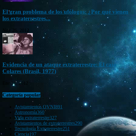
El gran problema de los ufólogos: ¿Por qué vienen
los extraterrestres...
Nov 26, 2012
Evidencia de un ataque extraterrestre: El caso
Colares (Brasil, 1977)
Ene 21, 2012
Categoría popular
Avistamientos OVNI
891
Astronomía
360
Vida extraterrestre
327
Avistamientos de extraterrestres
290
Tecnología Extraterrestre
251
Ciencia
197