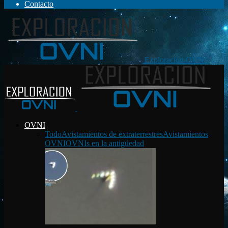
Contacto
Exploración OVNI
OVNI
Todo
Avistamientos de extraterrestres
Avistamientos
OVNI
OVNIs en la antigüedad