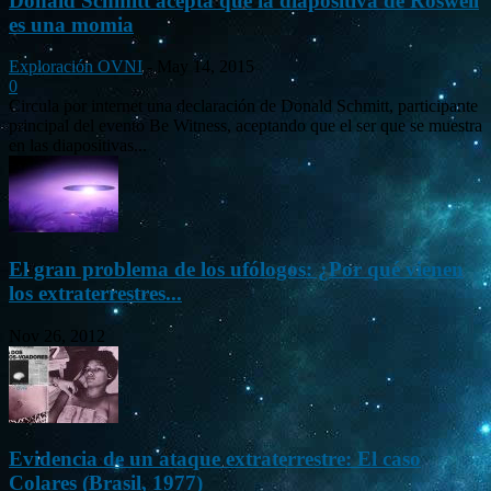
Donald Schmitt acepta que la diapositiva de Roswell
es una momia
Exploración OVNI
-
May 14, 2015
0
Circula por internet una declaración de Donald Schmitt, participante
principal del evento Be Witness, aceptando que el ser que se muestra
en las diapositivas...
El gran problema de los ufólogos: ¿Por qué vienen
los extraterrestres...
Nov 26, 2012
Evidencia de un ataque extraterrestre: El caso
Colares (Brasil, 1977)