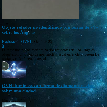
Objeto volador no identificado con forma de «V»
sobre los Ángeles
Exploración OVNI
-
Oct 5, 2025
0
Durante una noche reciente, varios residentes de Los Ángeles
observaron un objeto de apariencia inusual en el cielo. Según los
testigos, el fenómeno consistía...
OVNI luminoso con forma de diamante es visto
sobre una ciudad...
Mar 31, 2024