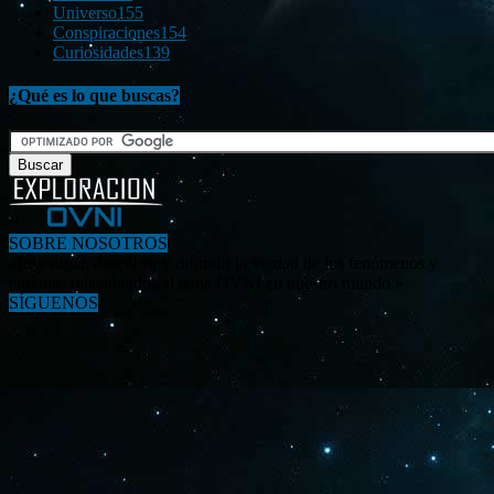
Universo
155
Conspiraciones
154
Curiosidades
139
¿Qué es lo que buscas?
SOBRE NOSOTROS
«Investigar, descubrir y difundir la verdad de los fenómenos y
enigmas relacionados al tema OVNI en nuestro mundo.»
SÍGUENOS