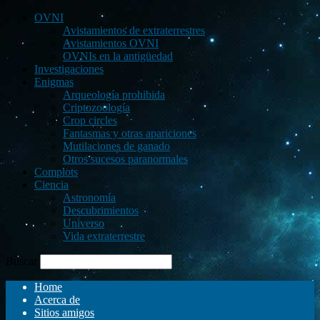
OVNI
Avistamientos de extraterrestres
Avistamientos OVNI
OVNIs en la antigüedad
Investigaciones
Enigmas
Arqueología prohibida
Criptozoología
Crop circles
Fantasmas y otras apariciones
Mutilaciones de ganado
Otros sucesos paranormales
Complots
Ciencia
Astronomía
Descubrimientos
Universo
Vida extraterrestre
Buscar
Home
Acerca de
Sitios amigos