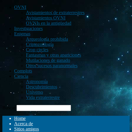
OVNI
Avistamientos de extraterrestres
Avistamientos OVNI
OVNIs en la antigüedad
Investigaciones
Enigmas
Arqueología prohibida
Criptozoología
Crop circles
Fantasmas y otras apariciones
Mutilaciones de ganado
Otros sucesos paranormales
Complots
Ciencia
Astronomía
Descubrimientos
Universo
Vida extraterrestre
Buscar
Home
Acerca de
Sitios amigos