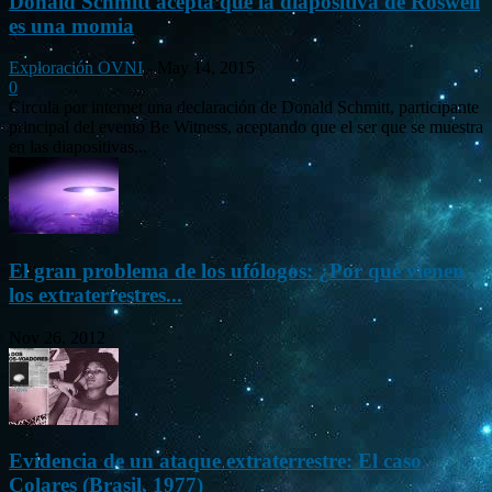
Donald Schmitt acepta que la diapositiva de Roswell
es una momia
Exploración OVNI
-
May 14, 2015
0
Circula por internet una declaración de Donald Schmitt, participante
principal del evento Be Witness, aceptando que el ser que se muestra
en las diapositivas...
El gran problema de los ufólogos: ¿Por qué vienen
los extraterrestres...
Nov 26, 2012
Evidencia de un ataque extraterrestre: El caso
Colares (Brasil, 1977)