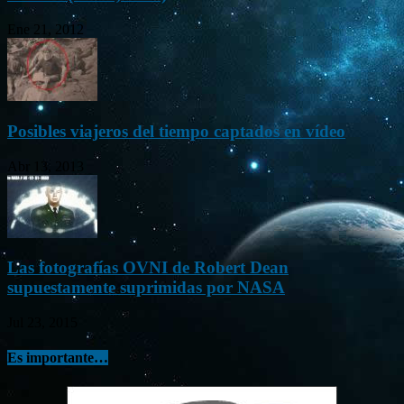
Ene 21, 2012
Posibles viajeros del tiempo captados en vídeo
Abr 13, 2013
Las fotografías OVNI de Robert Dean
supuestamente suprimidas por NASA
Jul 23, 2015
Es importante…