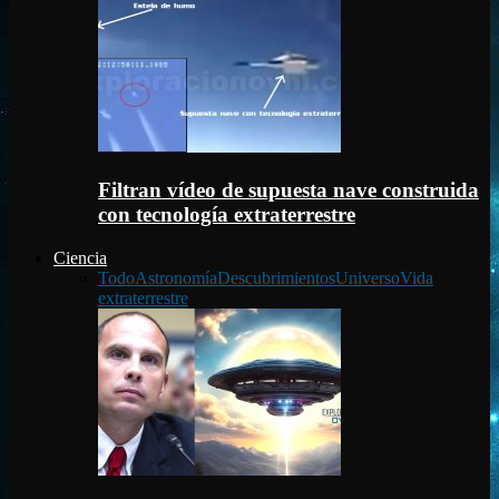
Filtran vídeo de supuesta nave construida
con tecnología extraterrestre
Ciencia
Todo
Astronomía
Descubrimientos
Universo
Vida
extraterrestre