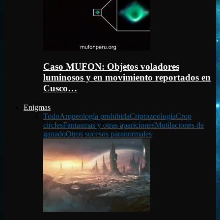
Caso MUFON: Objetos voladores
luminosos y en movimiento reportados en
Cusco…
Enigmas
Todo
Arqueología prohibida
Criptozoología
Crop
circles
Fantasmas y otras apariciones
Mutilaciones de
ganado
Otros sucesos paranormales