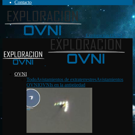
Contacto
Exploración OVNI
OVNI
Todo
Avistamientos de extraterrestres
Avistamientos
OVNI
OVNIs en la antigüedad