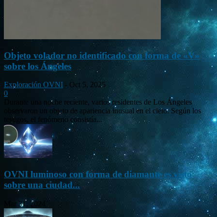
Objeto volador no identificado con forma de «V»
sobre los Ángeles
Exploración OVNI
-
Oct 5, 2025
0
Durante una noche reciente, varios residentes de Los Ángeles
observaron un objeto de apariencia inusual en el cielo. Según los
testigos, el fenómeno consistía...
OVNI luminoso con forma de diamante es visto
sobre una ciudad...
Mar 31, 2024