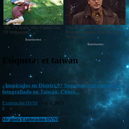
Etiqueta: et taiwan
¿Inspirados en District 9? Supuesto extraterrestre es
fotografiado en Taiwan, China...
Exploración OVNI
-
Ene 4, 2013
0
Me gusta Exploración OVNI