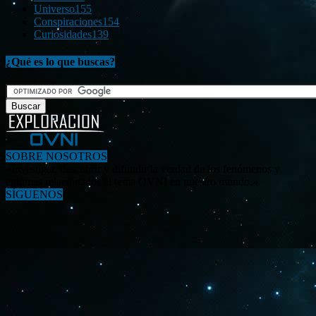
Universo
155
Conspiraciones
154
Curiosidades
139
¿Qué es lo que buscas?
SOBRE NOSOTROS
«Investigar, descubrir y difundir la verdad de los fenómenos y
enigmas relacionados al tema OVNI en nuestro mundo.»
SÍGUENOS