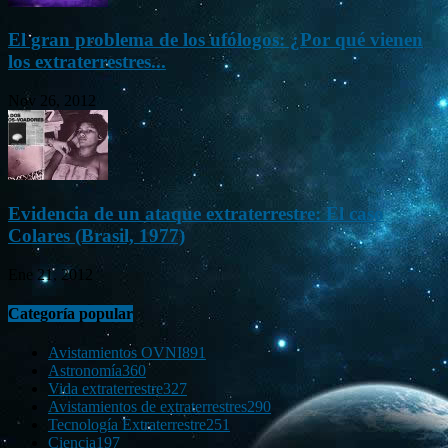
El gran problema de los ufólogos: ¿Por qué vienen
los extraterrestres...
Nov 26, 2012
Evidencia de un ataque extraterrestre: El caso
Colares (Brasil, 1977)
Ene 21, 2012
Categoría popular
Avistamientos OVNI
891
Astronomía
360
Vida extraterrestre
327
Avistamientos de extraterrestres
290
Tecnología Extraterrestre
251
Ciencia
197