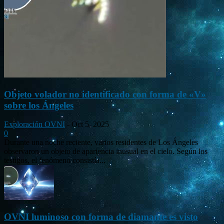
Objeto volador no identificado con forma de «V»
sobre los Ángeles
Exploración OVNI
-
Oct 5, 2025
0
Durante una noche reciente, varios residentes de Los Ángeles
observaron un objeto de apariencia inusual en el cielo. Según los
testigos, el fenómeno consistía...
OVNI luminoso con forma de diamante es visto