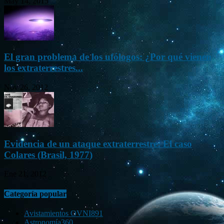
May 14, 2015
El gran problema de los ufólogos: ¿Por qué vienen
los extraterrestres...
Nov 26, 2012
Evidencia de un ataque extraterrestre: El caso
Colares (Brasil, 1977)
Ene 21, 2012
Categoría popular
Avistamientos OVNI
891
Astronomía
360