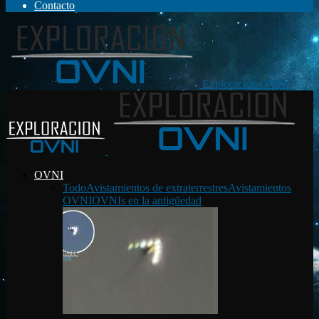
Contacto
Exploración OVNI
OVNI
Todo
Avistamientos de extraterrestres
Avistamientos
OVNI
OVNIs en la antigüedad