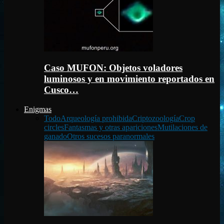
Caso MUFON: Objetos voladores
luminosos y en movimiento reportados en
Cusco…
Enigmas
Todo
Arqueología prohibida
Criptozoología
Crop
circles
Fantasmas y otras apariciones
Mutilaciones de
ganado
Otros sucesos paranormales