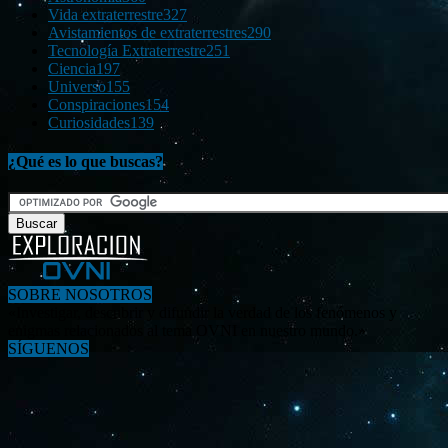
Vida extraterrestre
327
Avistamientos de extraterrestres
290
Tecnología Extraterrestre
251
Ciencia
197
Universo
155
Conspiraciones
154
Curiosidades
139
¿Qué es lo que buscas?
SOBRE NOSOTROS
«Investigar, descubrir y difundir la verdad de los fenómenos y
enigmas relacionados al tema OVNI en nuestro mundo.»
SÍGUENOS