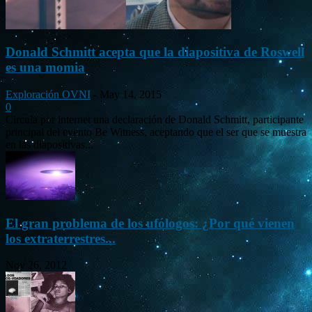
Donald Schmitt acepta que la diapositiva de Roswell
es una momia
Exploración OVNI
-
May 14, 2015
0
Circula por internet una declaración de Donald Schmitt, participante
principal del evento Be Witness, aceptando que el ser que se muestra
en las diapositivas...
El gran problema de los ufólogos: ¿Por qué vienen
los extraterrestres...
Nov 26, 2012