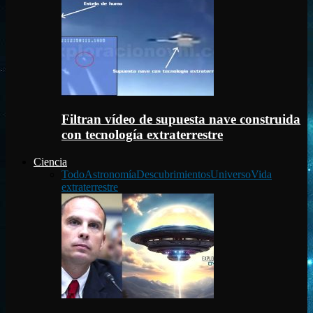
Filtran vídeo de supuesta nave construida
con tecnología extraterrestre
Ciencia
Todo
Astronomía
Descubrimientos
Universo
Vida
extraterrestre