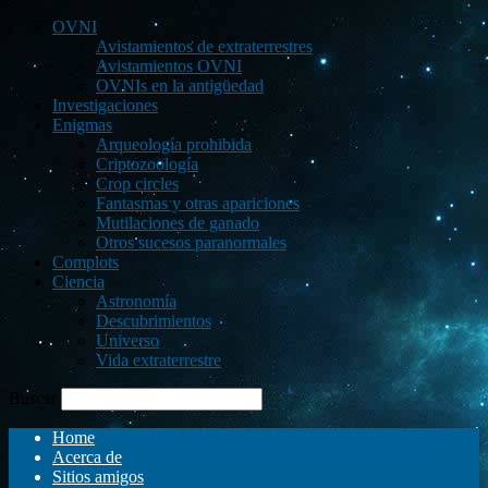
OVNI
Avistamientos de extraterrestres
Avistamientos OVNI
OVNIs en la antigüedad
Investigaciones
Enigmas
Arqueología prohibida
Criptozoología
Crop circles
Fantasmas y otras apariciones
Mutilaciones de ganado
Otros sucesos paranormales
Complots
Ciencia
Astronomía
Descubrimientos
Universo
Vida extraterrestre
Buscar
Home
Acerca de
Sitios amigos