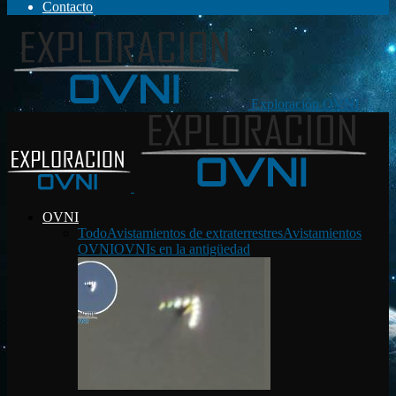
Contacto
Exploración OVNI
OVNI
Todo
Avistamientos de extraterrestres
Avistamientos
OVNI
OVNIs en la antigüedad