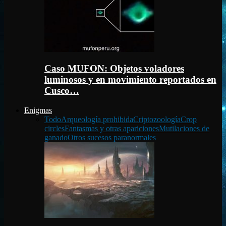
Caso MUFON: Objetos voladores
luminosos y en movimiento reportados en
Cusco…
Enigmas
Todo
Arqueología prohibida
Criptozoología
Crop
circles
Fantasmas y otras apariciones
Mutilaciones de
ganado
Otros sucesos paranormales