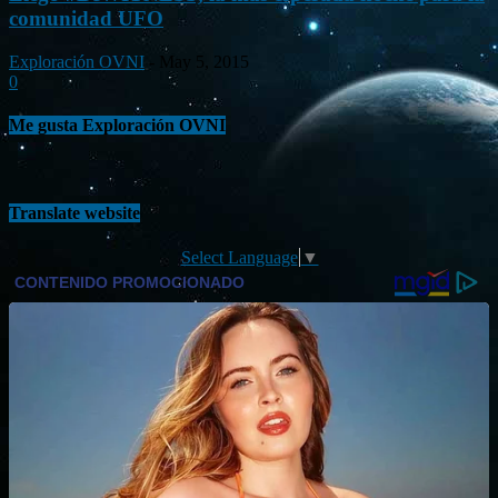
comunidad UFO
Exploración OVNI
-
May 5, 2015
0
Me gusta Exploración OVNI
Translate website
Select Language
▼