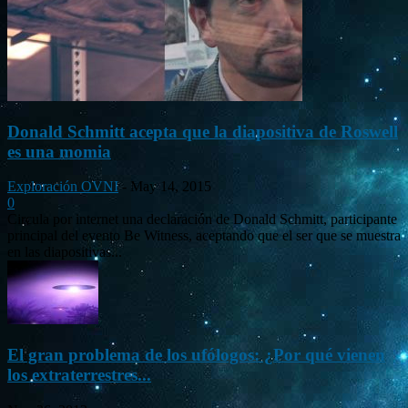
Donald Schmitt acepta que la diapositiva de Roswell
es una momia
Exploración OVNI
-
May 14, 2015
0
Circula por internet una declaración de Donald Schmitt, participante
principal del evento Be Witness, aceptando que el ser que se muestra
en las diapositivas...
El gran problema de los ufólogos: ¿Por qué vienen
los extraterrestres...