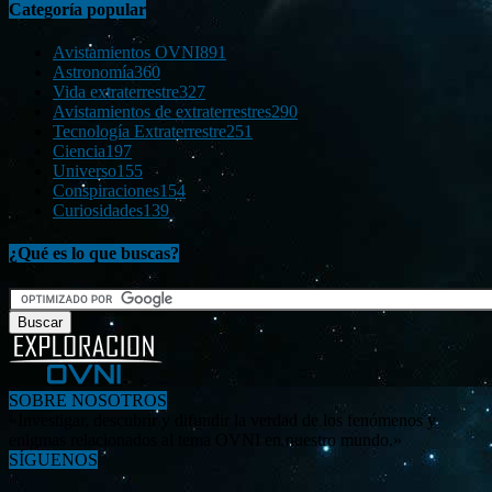
Categoría popular
Avistamientos OVNI
891
Astronomía
360
Vida extraterrestre
327
Avistamientos de extraterrestres
290
Tecnología Extraterrestre
251
Ciencia
197
Universo
155
Conspiraciones
154
Curiosidades
139
¿Qué es lo que buscas?
SOBRE NOSOTROS
«Investigar, descubrir y difundir la verdad de los fenómenos y
enigmas relacionados al tema OVNI en nuestro mundo.»
SÍGUENOS