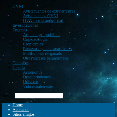
OVNI
Avistamientos de extraterrestres
Avistamientos OVNI
OVNIs en la antigüedad
Investigaciones
Enigmas
Arqueología prohibida
Criptozoología
Crop circles
Fantasmas y otras apariciones
Mutilaciones de ganado
Otros sucesos paranormales
Complots
Ciencia
Astronomía
Descubrimientos
Universo
Vida extraterrestre
Buscar
Home
Acerca de
Sitios amigos