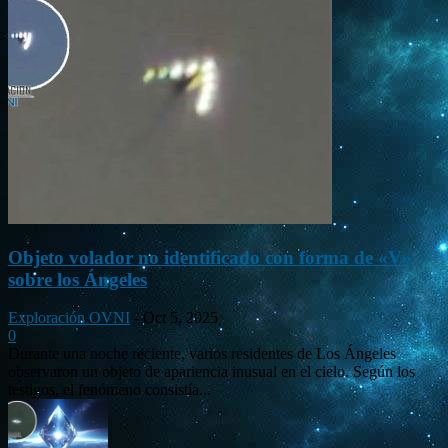
Objeto volador no identificado con forma de «V»
sobre los Ángeles
Exploración OVNI
-
Oct 5, 2025
0
Durante una noche reciente, varios residentes de Los Ángeles
observaron un objeto de apariencia inusual en el cielo. Según los
testigos, el fenómeno consistía...