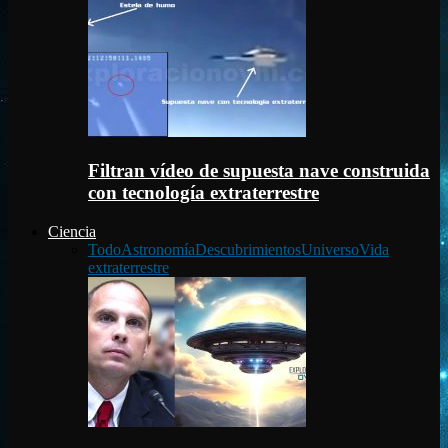
Filtran vídeo de supuesta nave construida
con tecnología extraterrestre
Ciencia
Todo
Astronomía
Descubrimientos
Universo
Vida
extraterrestre