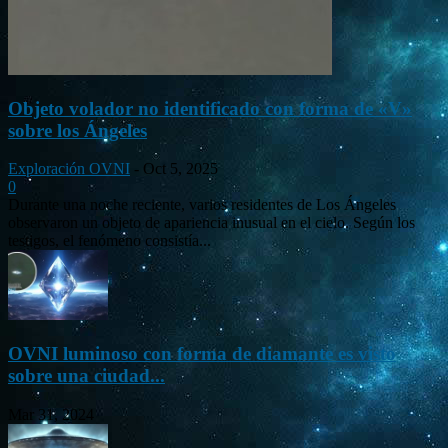
Objeto volador no identificado con forma de «V»
sobre los Ángeles
Exploración OVNI
-
Oct 5, 2025
0
Durante una noche reciente, varios residentes de Los Ángeles
observaron un objeto de apariencia inusual en el cielo. Según los
testigos, el fenómeno consistía...
OVNI luminoso con forma de diamante es visto
sobre una ciudad...
Mar 31, 2024