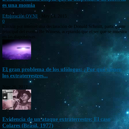
es una momia
Exploración OVNI
-
May 14, 2015
0
Circula por internet una declaración de Donald Schmitt, participante
principal del evento Be Witness, aceptando que el ser que se muestra
en las diapositivas...
El gran problema de los ufólogos: ¿Por qué vienen
los extraterrestres...
Nov 26, 2012
Evidencia de un ataque extraterrestre: El caso
Colares (Brasil, 1977)