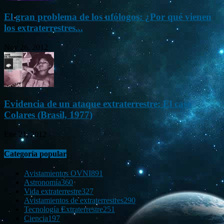
El gran problema de los ufólogos: ¿Por qué vienen
los extraterrestres...
Nov 26, 2012
Evidencia de un ataque extraterrestre: El caso
Colares (Brasil, 1977)
Ene 21, 2012
Categoría popular
Avistamientos OVNI
891
Astronomía
360
Vida extraterrestre
327
Avistamientos de extraterrestres
290
Tecnología Extraterrestre
251
Ciencia
197