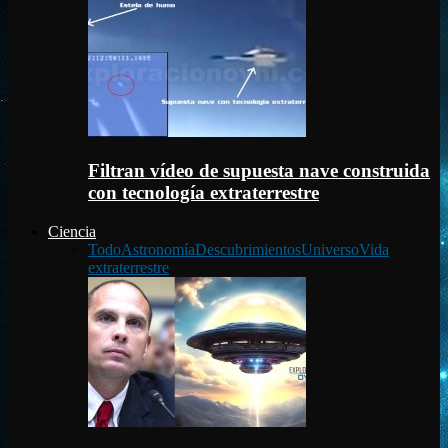
Filtran vídeo de supuesta nave construida
con tecnología extraterrestre
Ciencia
Todo
Astronomía
Descubrimientos
Universo
Vida
extraterrestre