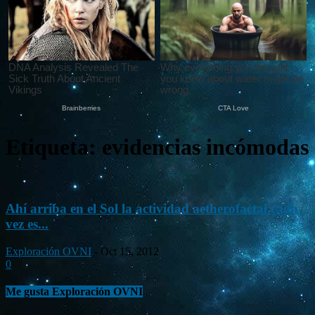
Etiqueta: evidencias incómodas
Ahí arriba en el Sol la actividad aetherofactal cada
vez es...
Exploración OVNI
-
Oct 15, 2012
0
Me gusta Exploración OVNI