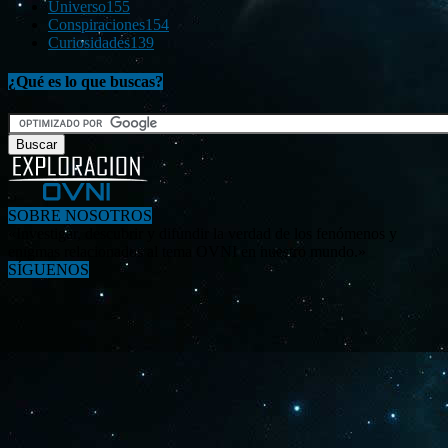
Universo
155
Conspiraciones
154
Curiosidades
139
¿Qué es lo que buscas?
SOBRE NOSOTROS
«Investigar, descubrir y difundir la verdad de los fenómenos y
enigmas relacionados al tema OVNI en nuestro mundo.»
SÍGUENOS