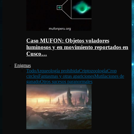
Caso MUFON: Objetos voladores
luminosos y en movimiento reportados en
Cusco…
Enigmas
Todo
Arqueología prohibida
Criptozoología
Crop
circles
Fantasmas y otras apariciones
Mutilaciones de
ganado
Otros sucesos paranormales