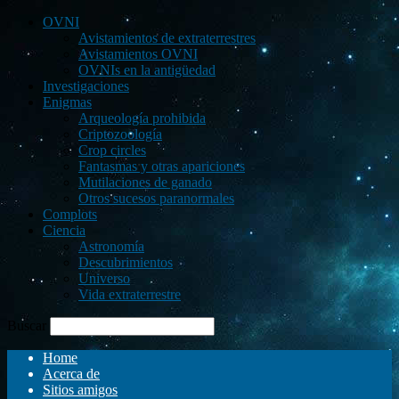
OVNI
Avistamientos de extraterrestres
Avistamientos OVNI
OVNIs en la antigüedad
Investigaciones
Enigmas
Arqueología prohibida
Criptozoología
Crop circles
Fantasmas y otras apariciones
Mutilaciones de ganado
Otros sucesos paranormales
Complots
Ciencia
Astronomía
Descubrimientos
Universo
Vida extraterrestre
Buscar
Home
Acerca de
Sitios amigos