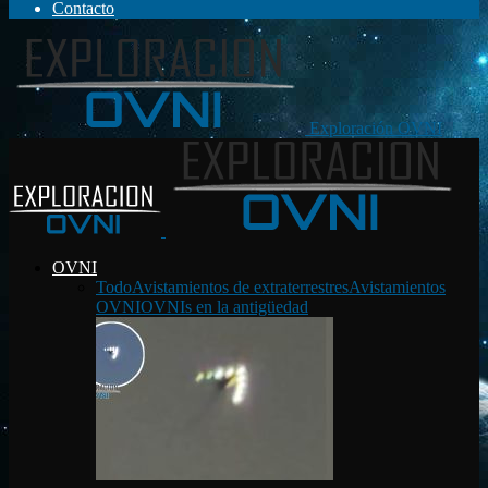
Contacto
Exploración OVNI
OVNI
Todo
Avistamientos de extraterrestres
Avistamientos
OVNI
OVNIs en la antigüedad