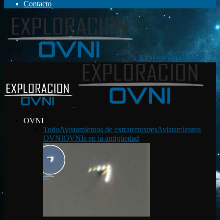
Contacto
Exploración OVNI
OVNI
Todo
Avistamientos de extraterrestres
Avistamientos
OVNI
OVNIs en la antigüedad