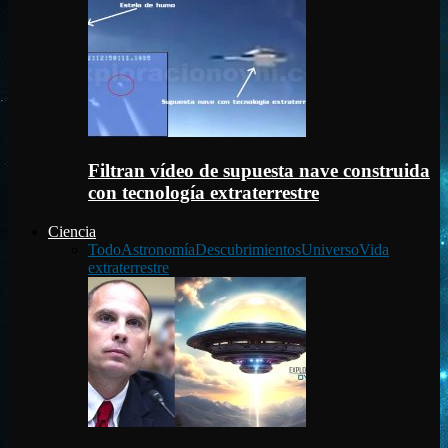
Filtran vídeo de supuesta nave construida
con tecnología extraterrestre
Ciencia
Todo
Astronomía
Descubrimientos
Universo
Vida
extraterrestre