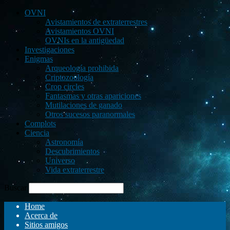
OVNI
Avistamientos de extraterrestres
Avistamientos OVNI
OVNIs en la antigüedad
Investigaciones
Enigmas
Arqueología prohibida
Criptozoología
Crop circles
Fantasmas y otras apariciones
Mutilaciones de ganado
Otros sucesos paranormales
Complots
Ciencia
Astronomía
Descubrimientos
Universo
Vida extraterrestre
Buscar
Home
Acerca de
Sitios amigos