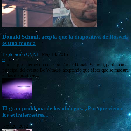
Donald Schmitt acepta que la diapositiva de Roswell
es una momia
Exploración OVNI
-
May 14, 2015
0
Circula por internet una declaración de Donald Schmitt, participante
principal del evento Be Witness, aceptando que el ser que se muestra
en las diapositivas...
El gran problema de los ufólogos: ¿Por qué vienen
los extraterrestres...
Nov 26, 2012