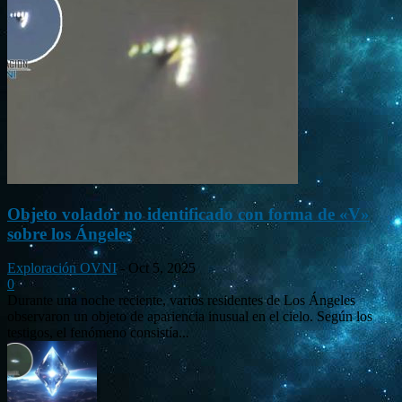
Objeto volador no identificado con forma de «V»
sobre los Ángeles
Exploración OVNI
-
Oct 5, 2025
0
Durante una noche reciente, varios residentes de Los Ángeles
observaron un objeto de apariencia inusual en el cielo. Según los
testigos, el fenómeno consistía...