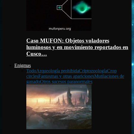
Caso MUFON: Objetos voladores
luminosos y en movimiento reportados en
Cusco…
Enigmas
Todo
Arqueología prohibida
Criptozoología
Crop
circles
Fantasmas y otras apariciones
Mutilaciones de
ganado
Otros sucesos paranormales