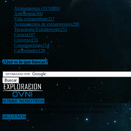
Avistamientos OVNI
891
Astronomía
360
Vida extraterrestre
327
Avistamientos de extraterrestres
290
Tecnología Extraterrestre
251
Ciencia
197
Universo
155
Conspiraciones
154
Curiosidades
139
¿Qué es lo que buscas?
SOBRE NOSOTROS
«Investigar, descubrir y difundir la verdad de los fenómenos y
enigmas relacionados al tema OVNI en nuestro mundo.»
SÍGUENOS