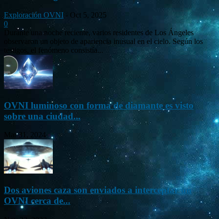
Exploración OVNI
-
Oct 5, 2025
0
Durante una noche reciente, varios residentes de Los Ángeles
observaron un objeto de apariencia inusual en el cielo. Según los
testigos, el fenómeno consistía...
OVNI luminoso con forma de diamante es visto
sobre una ciudad...
Mar 31, 2024
Dos aviones caza son enviados a interceptar un
OVNI cerca de...