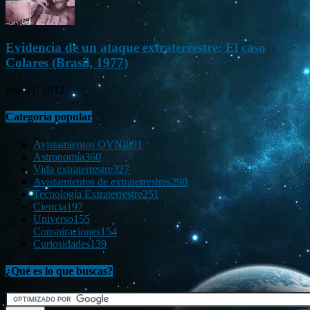
Evidencia de un ataque extraterrestre: El caso
Colares (Brasil, 1977)
Ene 21, 2012
Categoría popular
Avistamientos OVNI
891
Astronomía
360
Vida extraterrestre
327
Avistamientos de extraterrestres
290
Tecnología Extraterrestre
251
Ciencia
197
Universo
155
Conspiraciones
154
Curiosidades
139
¿Qué es lo que buscas?