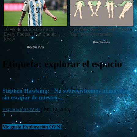
Etiqueta: explorar el espacio
Stephen Hawking: "No sobreviviremos ni mil años
sin escapar de nuestro...
Exploración OVNI
-
Abr 12, 2013
0
Me gusta Exploración OVNI