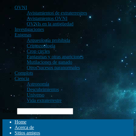
OVNI
Avistamientos de extraterrestres
Avistamientos OVNI
OVNIs en la antigüedad
Investigaciones
Enigmas
Arqueología prohibida
Criptozoología
Crop circles
Fantasmas y otras apariciones
Mutilaciones de ganado
Otros sucesos paranormales
Complots
Ciencia
Astronomía
Descubrimientos
Universo
Vida extraterrestre
Buscar
Home
Acerca de
Sitios amigos