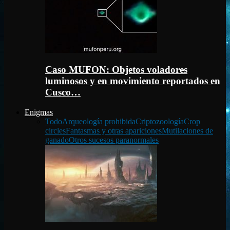
Caso MUFON: Objetos voladores
luminosos y en movimiento reportados en
Cusco…
Enigmas
Todo
Arqueología prohibida
Criptozoología
Crop
circles
Fantasmas y otras apariciones
Mutilaciones de
ganado
Otros sucesos paranormales