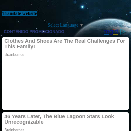
Translate website
Select Language
▼