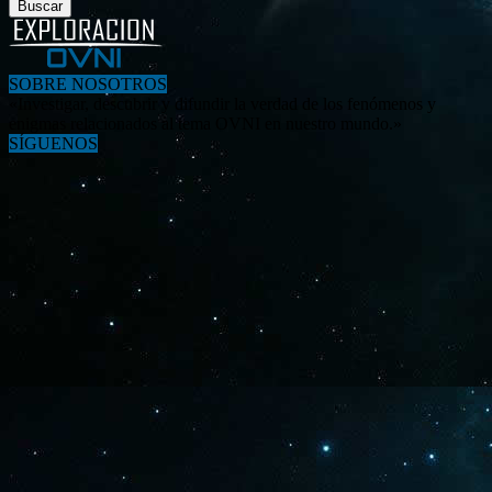
SOBRE NOSOTROS
«Investigar, descubrir y difundir la verdad de los fenómenos y
enigmas relacionados al tema OVNI en nuestro mundo.»
SÍGUENOS