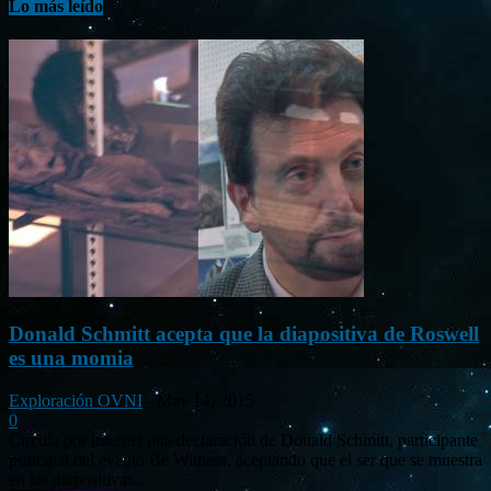
Lo más leído
Donald Schmitt acepta que la diapositiva de Roswell
es una momia
Exploración OVNI
-
May 14, 2015
0
Circula por internet una declaración de Donald Schmitt, participante
principal del evento Be Witness, aceptando que el ser que se muestra
en las diapositivas...