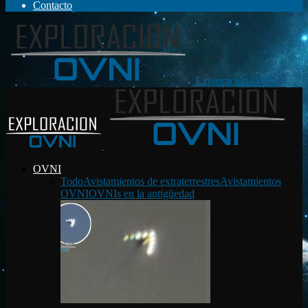
Contacto
Exploración OVNI
OVNI
Todo
Avistamientos de extraterrestres
Avistamientos
OVNI
OVNIs en la antigüedad