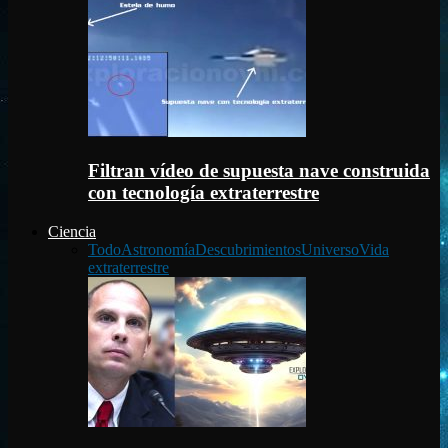
Filtran vídeo de supuesta nave construida
con tecnología extraterrestre
Ciencia
Todo
Astronomía
Descubrimientos
Universo
Vida
extraterrestre