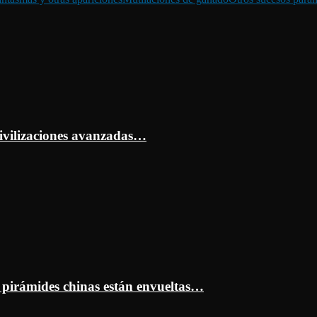
ivilizaciones avanzadas…
s pirámides chinas están envueltas…