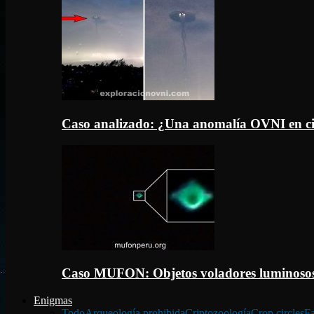
Caso analizado: ¿Una anomalía OVNI en c
Caso MUFON: Objetos voladores luminosos
Enigmas
Todo
Arqueología prohibida
Criptozoología
Crop circles
Fa