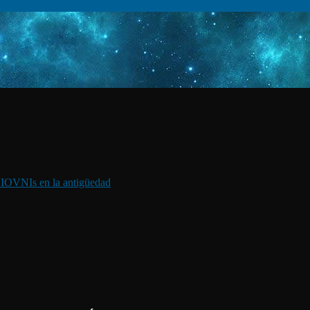
I
OVNIs en la antigüedad