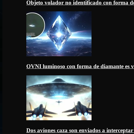
Objeto volador no identificado con forma d
OVNI luminoso con forma de diamante es v
Dos aviones caza son enviados a intercept