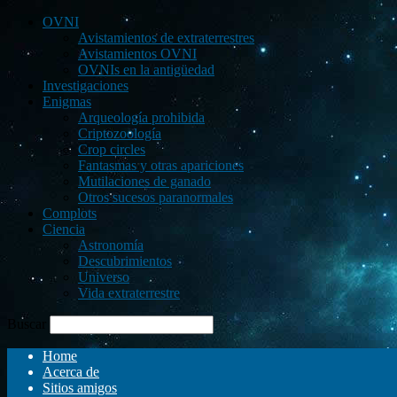
OVNI
Avistamientos de extraterrestres
Avistamientos OVNI
OVNIs en la antigüedad
Investigaciones
Enigmas
Arqueología prohibida
Criptozoología
Crop circles
Fantasmas y otras apariciones
Mutilaciones de ganado
Otros sucesos paranormales
Complots
Ciencia
Astronomía
Descubrimientos
Universo
Vida extraterrestre
Buscar
Home
Acerca de
Sitios amigos