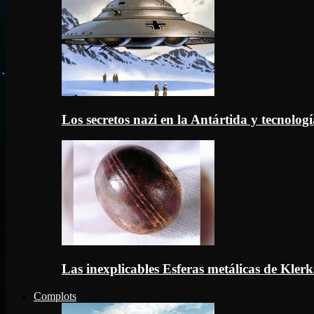
Los secretos nazi en la Antártida y tecnologí
Las inexplicables Esferas metálicas de Kler
Complots