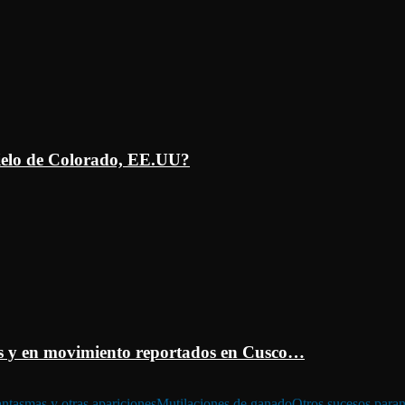
ielo de Colorado, EE.UU?
 y en movimiento reportados en Cusco…
ntasmas y otras apariciones
Mutilaciones de ganado
Otros sucesos para