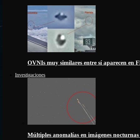
OVNIs muy similares entre sí aparecen en 
Investigaciones
Múltiples anomalías en imágenes nocturnas