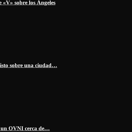
e «V» sobre los Ángeles
isto sobre una ciudad…
ar un OVNI cerca de…