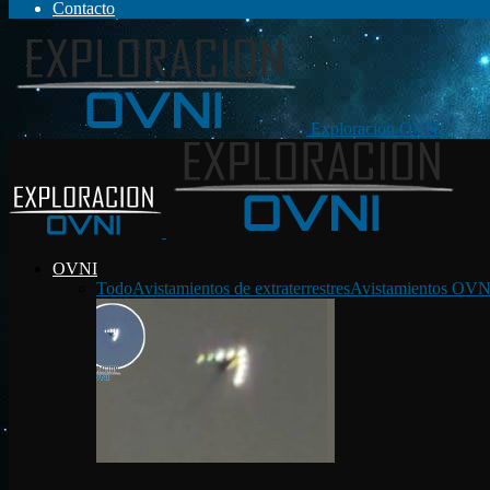
Contacto
Exploración OVNI
OVNI
Todo
Avistamientos de extraterrestres
Avistamientos OVN