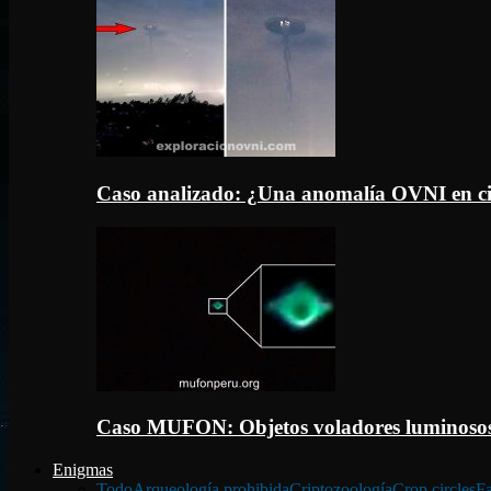
Caso analizado: ¿Una anomalía OVNI en c
Caso MUFON: Objetos voladores luminosos
Enigmas
Todo
Arqueología prohibida
Criptozoología
Crop circles
Fa