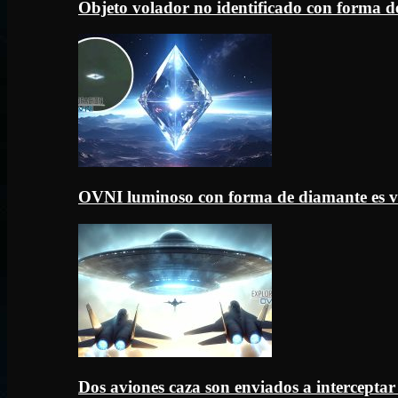
Objeto volador no identificado con forma d
OVNI luminoso con forma de diamante es v
Dos aviones caza son enviados a intercept