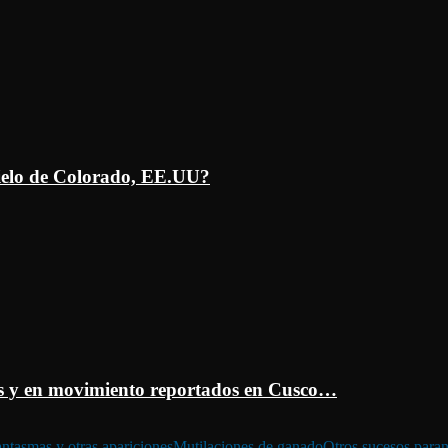
ielo de Colorado, EE.UU?
 y en movimiento reportados en Cusco…
ntasmas y otras apariciones
Mutilaciones de ganado
Otros sucesos para