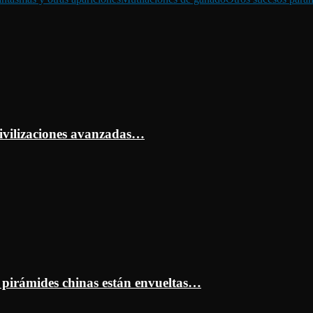
ivilizaciones avanzadas…
s pirámides chinas están envueltas…