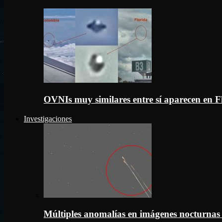
OVNIs muy similares entre sí aparecen en 
Investigaciones
Múltiples anomalías en imágenes nocturnas