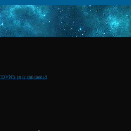
I
OVNIs en la antigüedad