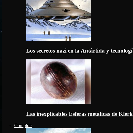
Los secretos nazi en la Antártida y tecnologí
Las inexplicables Esferas metálicas de Kler
Complots