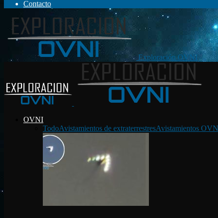
Contacto
Exploración OVNI
OVNI
Todo
Avistamientos de extraterrestres
Avistamientos OVN