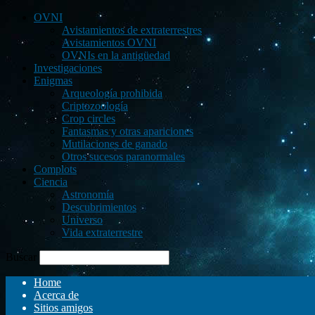
OVNI
Avistamientos de extraterrestres
Avistamientos OVNI
OVNIs en la antigüedad
Investigaciones
Enigmas
Arqueología prohibida
Criptozoología
Crop circles
Fantasmas y otras apariciones
Mutilaciones de ganado
Otros sucesos paranormales
Complots
Ciencia
Astronomía
Descubrimientos
Universo
Vida extraterrestre
Buscar
Home
Acerca de
Sitios amigos