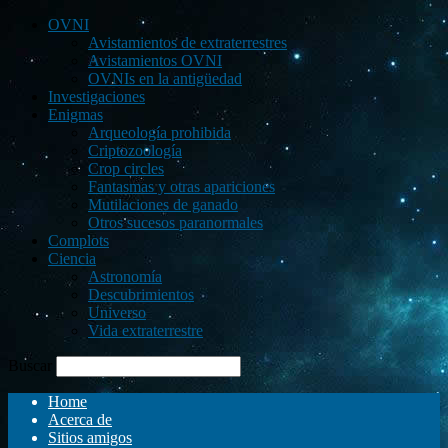
OVNI
Avistamientos de extraterrestres
Avistamientos OVNI
OVNIs en la antigüedad
Investigaciones
Enigmas
Arqueología prohibida
Criptozoología
Crop circles
Fantasmas y otras apariciones
Mutilaciones de ganado
Otros sucesos paranormales
Complots
Ciencia
Astronomía
Descubrimientos
Universo
Vida extraterrestre
Buscar
Home
Acerca de
Sitios amigos