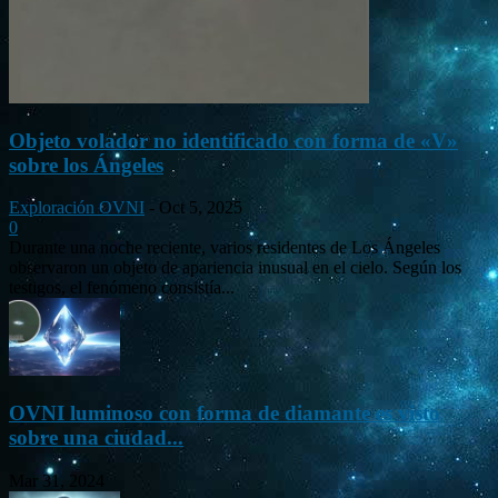
Objeto volador no identificado con forma de «V»
sobre los Ángeles
Exploración OVNI
-
Oct 5, 2025
0
Durante una noche reciente, varios residentes de Los Ángeles
observaron un objeto de apariencia inusual en el cielo. Según los
testigos, el fenómeno consistía...
OVNI luminoso con forma de diamante es visto
sobre una ciudad...
Mar 31, 2024