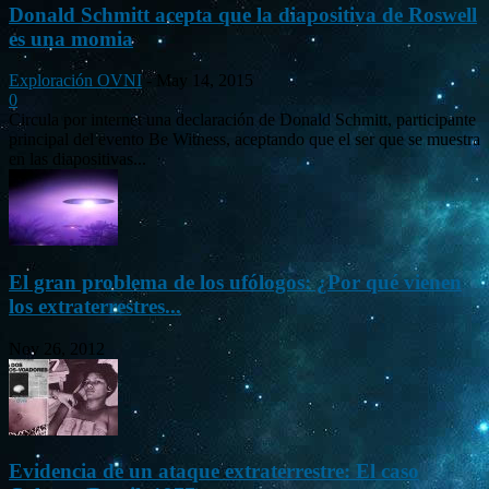
Donald Schmitt acepta que la diapositiva de Roswell
es una momia
Exploración OVNI
-
May 14, 2015
0
Circula por internet una declaración de Donald Schmitt, participante
principal del evento Be Witness, aceptando que el ser que se muestra
en las diapositivas...
El gran problema de los ufólogos: ¿Por qué vienen
los extraterrestres...
Nov 26, 2012
Evidencia de un ataque extraterrestre: El caso