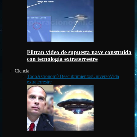
Filtran vídeo de supuesta nave construida
con tecnología extraterrestre
Ciencia
Todo
Astronomía
Descubrimientos
Universo
Vida
extraterrestre