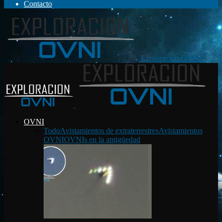
Contacto
Exploración OVNI
OVNI
Todo
Avistamientos de extraterrestres
Avistamientos
OVNI
OVNIs en la antigüedad