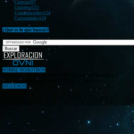
Ciencia
197
Universo
155
Conspiraciones
154
Curiosidades
139
¿Qué es lo que buscas?
SOBRE NOSOTROS
«Investigar, descubrir y difundir la verdad de los fenómenos y
enigmas relacionados al tema OVNI en nuestro mundo.»
SÍGUENOS