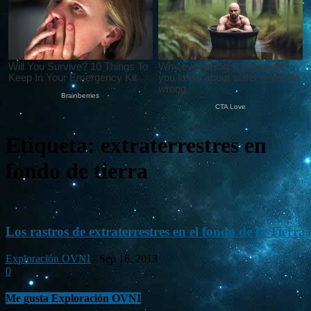
Etiqueta: extraterrestres en
fondo de tierra
Los rastros de extraterrestres en el fondo de la Tierra
Exploración OVNI
-
Sep 16, 2013
0
Me gusta Exploración OVNI