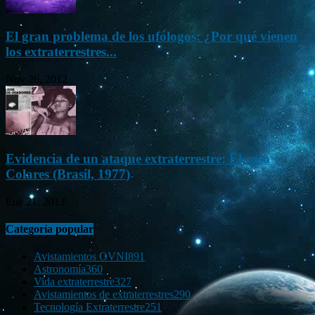
El gran problema de los ufólogos: ¿Por qué vienen
los extraterrestres...
Nov 26, 2012
Evidencia de un ataque extraterrestre: El caso
Colares (Brasil, 1977)
Ene 21, 2012
Categoría popular
Avistamientos OVNI
891
Astronomía
360
Vida extraterrestre
327
Avistamientos de extraterrestres
290
Tecnología Extraterrestre
251