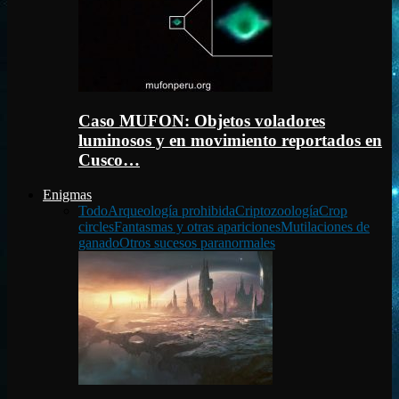
Caso MUFON: Objetos voladores
luminosos y en movimiento reportados en
Cusco…
Enigmas
Todo
Arqueología prohibida
Criptozoología
Crop
circles
Fantasmas y otras apariciones
Mutilaciones de
ganado
Otros sucesos paranormales