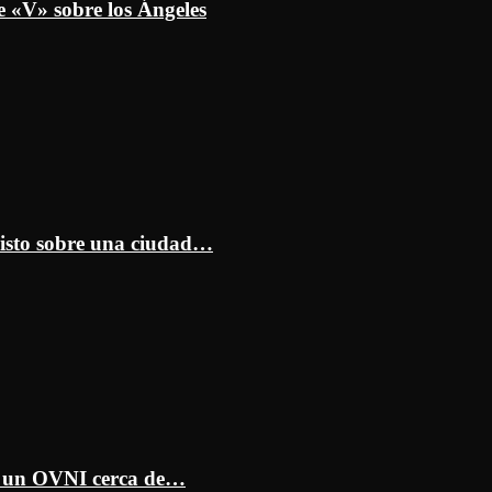
e «V» sobre los Ángeles
isto sobre una ciudad…
ar un OVNI cerca de…