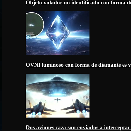
Objeto volador no identificado con forma d
OVNI luminoso con forma de diamante es v
Dos aviones caza son enviados a intercept