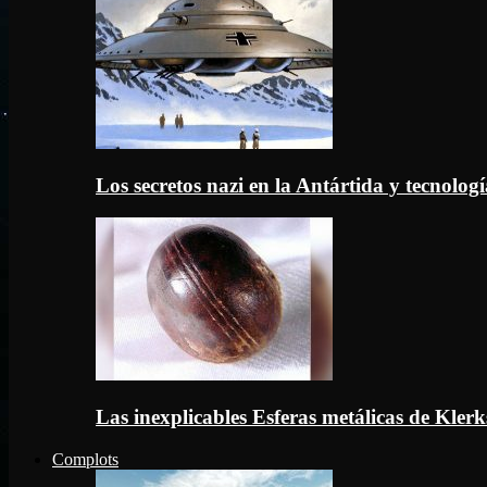
Los secretos nazi en la Antártida y tecnologí
Las inexplicables Esferas metálicas de Kler
Complots