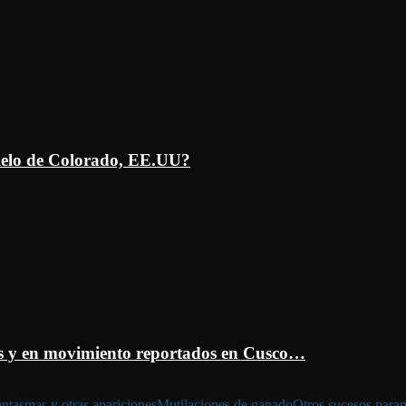
ielo de Colorado, EE.UU?
 y en movimiento reportados en Cusco…
ntasmas y otras apariciones
Mutilaciones de ganado
Otros sucesos para