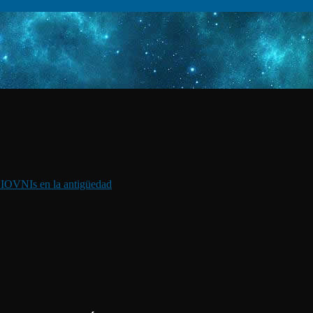
I
OVNIs en la antigüedad