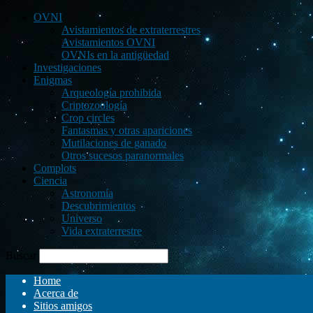
OVNI
Avistamientos de extraterrestres
Avistamientos OVNI
OVNIs en la antigüedad
Investigaciones
Enigmas
Arqueología prohibida
Criptozoología
Crop circles
Fantasmas y otras apariciones
Mutilaciones de ganado
Otros sucesos paranormales
Complots
Ciencia
Astronomía
Descubrimientos
Universo
Vida extraterrestre
Buscar
Home
Acerca de
Sitios amigos