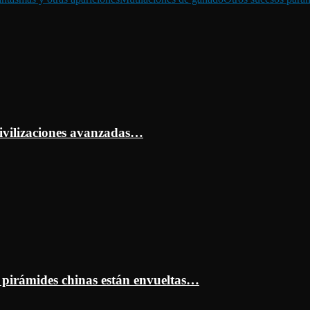
ivilizaciones avanzadas…
s pirámides chinas están envueltas…