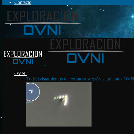
Contacto
Exploración OVNI
OVNI
Todo
Avistamientos de extraterrestres
Avistamientos OVN