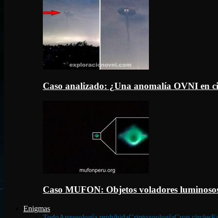
Caso analizado: ¿Una anomalía OVNI en c
Caso MUFON: Objetos voladores luminosos
Enigmas
Todo
Arqueología prohibida
Criptozoología
Crop circles
Fa