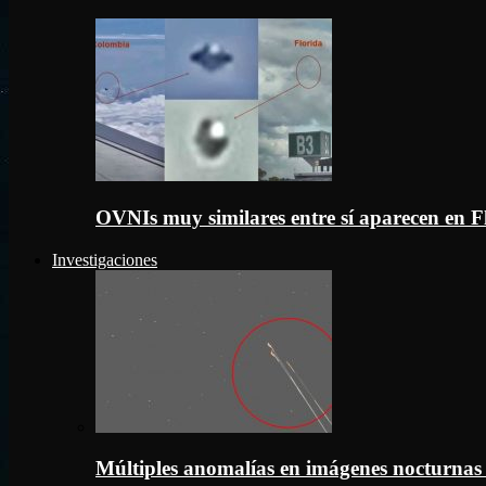
OVNIs muy similares entre sí aparecen en 
Investigaciones
Múltiples anomalías en imágenes nocturnas