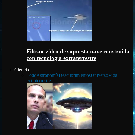
Filtran vídeo de supuesta nave construida
con tecnología extraterrestre
Ciencia
Todo
Astronomía
Descubrimientos
Universo
Vida
extraterrestre