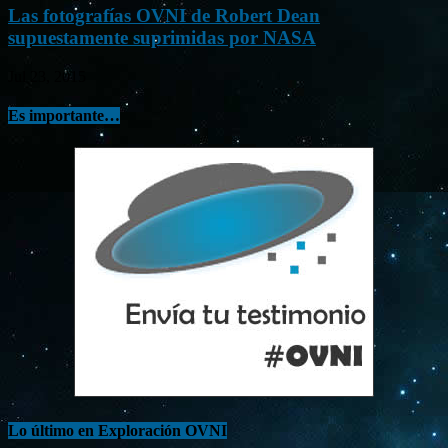
Las fotografías OVNI de Robert Dean
supuestamente suprimidas por NASA
Jul 23, 2015
Es importante…
Lo último en Exploración OVNI