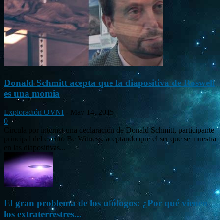
Donald Schmitt acepta que la diapositiva de Roswell
es una momia
Exploración OVNI
-
May 14, 2015
0
Circula por internet una declaración de Donald Schmitt, participante
principal del evento Be Witness, aceptando que el ser que se muestra
en las diapositivas...
El gran problema de los ufólogos: ¿Por qué vienen
los extraterrestres...