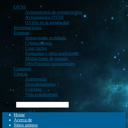
OVNI
Avistamientos de extraterrestres
Avistamientos OVNI
OVNIs en la antigüedad
Investigaciones
Enigmas
Arqueología prohibida
Criptozoología
Crop circles
Fantasmas y otras apariciones
Mutilaciones de ganado
Otros sucesos paranormales
Complots
Ciencia
Astronomía
Descubrimientos
Universo
Vida extraterrestre
Buscar
Home
Acerca de
Sitios amigos