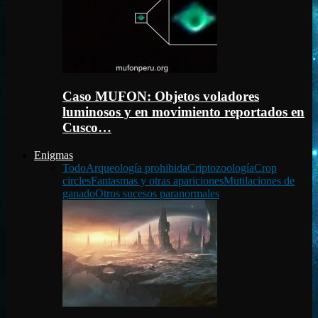
Caso MUFON: Objetos voladores
luminosos y en movimiento reportados en
Cusco…
Enigmas
Todo
Arqueología prohibida
Criptozoología
Crop
circles
Fantasmas y otras apariciones
Mutilaciones de
ganado
Otros sucesos paranormales