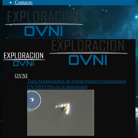
Contacto
Exploración OVNI
OVNI
Todo
Avistamientos de extraterrestres
Avistamientos
OVNI
OVNIs en la antigüedad