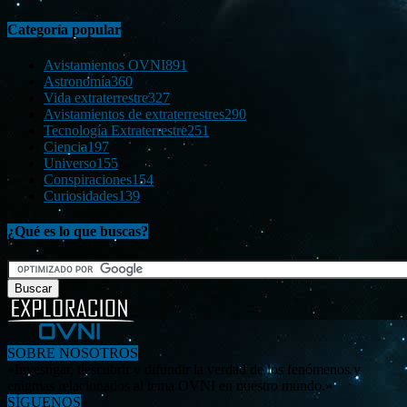
Categoría popular
Avistamientos OVNI
891
Astronomía
360
Vida extraterrestre
327
Avistamientos de extraterrestres
290
Tecnología Extraterrestre
251
Ciencia
197
Universo
155
Conspiraciones
154
Curiosidades
139
¿Qué es lo que buscas?
SOBRE NOSOTROS
«Investigar, descubrir y difundir la verdad de los fenómenos y
enigmas relacionados al tema OVNI en nuestro mundo.»
SÍGUENOS