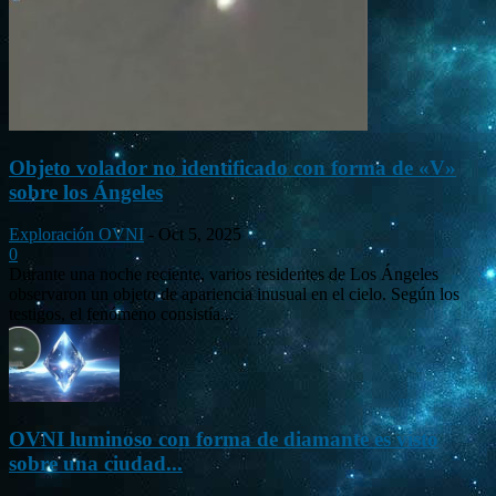
Objeto volador no identificado con forma de «V»
sobre los Ángeles
Exploración OVNI
-
Oct 5, 2025
0
Durante una noche reciente, varios residentes de Los Ángeles
observaron un objeto de apariencia inusual en el cielo. Según los
testigos, el fenómeno consistía...
OVNI luminoso con forma de diamante es visto
sobre una ciudad...