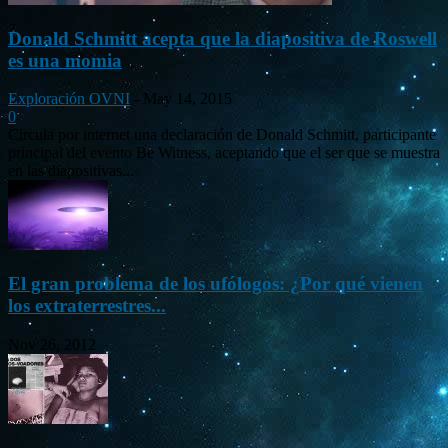
Donald Schmitt acepta que la diapositiva de Roswell
es una momia
Exploración OVNI
-
May 14, 2015
0
Circula por internet una declaración de Donald Schmitt, participante
principal del evento Be Witness, aceptando que el ser que se muestra
en las diapositivas...
El gran problema de los ufólogos: ¿Por qué vienen
los extraterrestres...
Nov 26, 2012