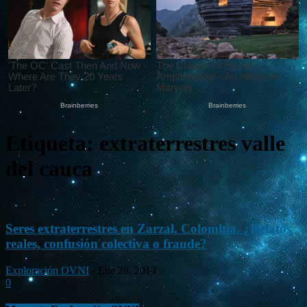
Etiqueta: extraterrestres valle
del cauca
Seres extraterrestres en Zarzal, Colombia. ¿Relatos
reales, confusión colectiva o fraude?
Exploración OVNI
-
Ene 28, 2013
0