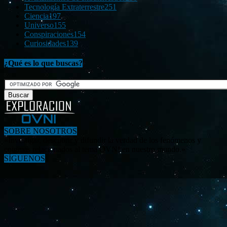
Tecnología Extraterrestre
251
Ciencia
197
Universo
155
Conspiraciones
154
Curiosidades
139
¿Qué es lo que buscas?
SOBRE NOSOTROS
«Investigar, descubrir y difundir la verdad de los fenómenos y
enigmas relacionados al tema OVNI en nuestro mundo.»
SÍGUENOS