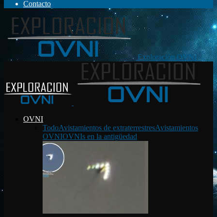
Contacto
Exploración OVNI
OVNI
Todo
Avistamientos de extraterrestres
Avistamientos
OVNI
OVNIs en la antigüedad