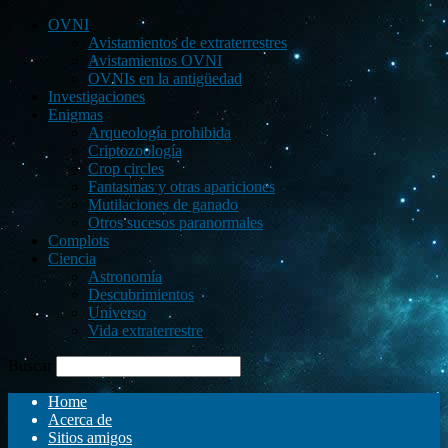
OVNI
Avistamientos de extraterrestres
Avistamientos OVNI
OVNIs en la antigüedad
Investigaciones
Enigmas
Arqueología prohibida
Criptozoología
Crop circles
Fantasmas y otras apariciones
Mutilaciones de ganado
Otros sucesos paranormales
Complots
Ciencia
Astronomía
Descubrimientos
Universo
Vida extraterrestre
Buscar
Home
Acerca de
Sitios amigos