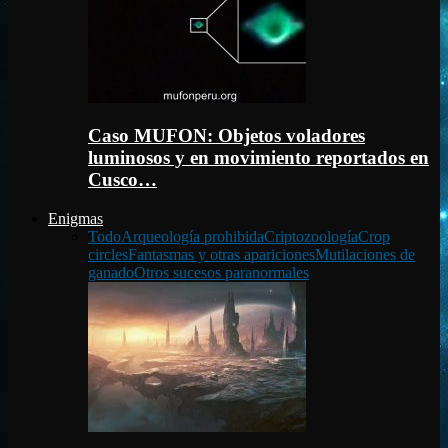
Caso MUFON: Objetos voladores
luminosos y en movimiento reportados en
Cusco…
Enigmas
Todo
Arqueología prohibida
Criptozoología
Crop
circles
Fantasmas y otras apariciones
Mutilaciones de
ganado
Otros sucesos paranormales