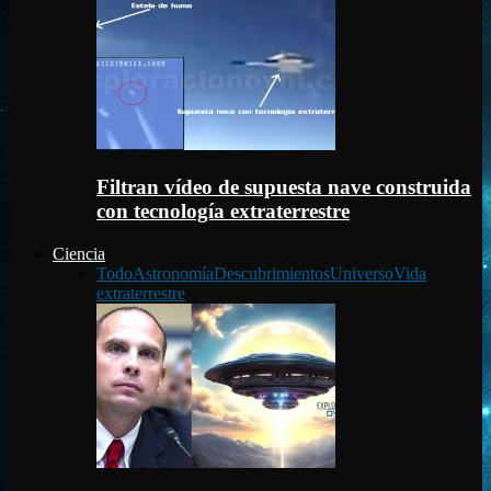
Filtran vídeo de supuesta nave construida
con tecnología extraterrestre
Ciencia
Todo
Astronomía
Descubrimientos
Universo
Vida
extraterrestre