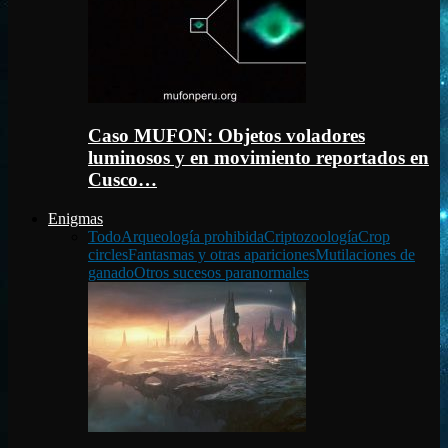
Caso MUFON: Objetos voladores
luminosos y en movimiento reportados en
Cusco…
Enigmas
Todo
Arqueología prohibida
Criptozoología
Crop
circles
Fantasmas y otras apariciones
Mutilaciones de
ganado
Otros sucesos paranormales