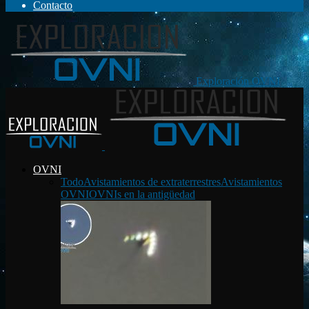
Contacto
Exploración OVNI
OVNI
Todo
Avistamientos de extraterrestres
Avistamientos
OVNI
OVNIs en la antigüedad