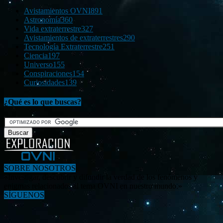
Avistamientos OVNI
891
Astronomía
360
Vida extraterrestre
327
Avistamientos de extraterrestres
290
Tecnología Extraterrestre
251
Ciencia
197
Universo
155
Conspiraciones
154
Curiosidades
139
¿Qué es lo que buscas?
SOBRE NOSOTROS
«Investigar, descubrir y difundir la verdad de los fenómenos y
enigmas relacionados al tema OVNI en nuestro mundo.»
SÍGUENOS