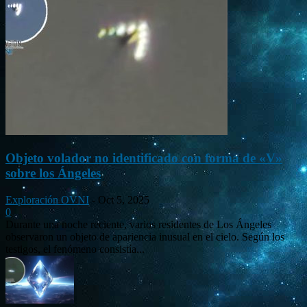
Objeto volador no identificado con forma de «V»
sobre los Ángeles
Exploración OVNI
-
Oct 5, 2025
0
Durante una noche reciente, varios residentes de Los Ángeles
observaron un objeto de apariencia inusual en el cielo. Según los
testigos, el fenómeno consistía...