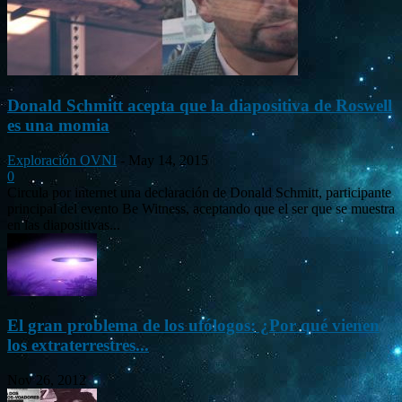
Donald Schmitt acepta que la diapositiva de Roswell
es una momia
Exploración OVNI
-
May 14, 2015
0
Circula por internet una declaración de Donald Schmitt, participante
principal del evento Be Witness, aceptando que el ser que se muestra
en las diapositivas...
El gran problema de los ufólogos: ¿Por qué vienen
los extraterrestres...
Nov 26, 2012