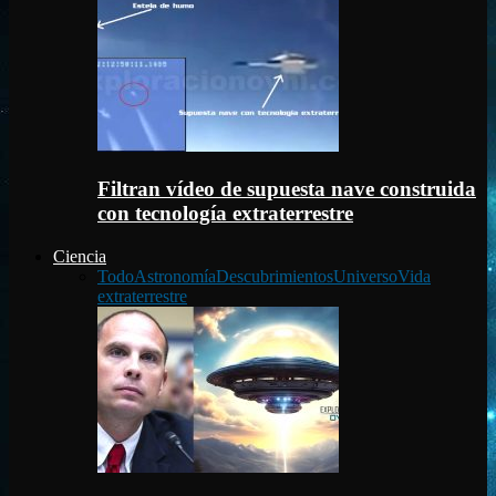
Filtran vídeo de supuesta nave construida
con tecnología extraterrestre
Ciencia
Todo
Astronomía
Descubrimientos
Universo
Vida
extraterrestre