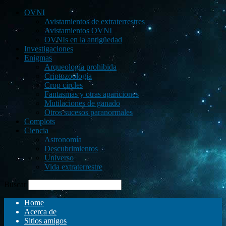
OVNI
Avistamientos de extraterrestres
Avistamientos OVNI
OVNIs en la antigüedad
Investigaciones
Enigmas
Arqueología prohibida
Criptozoología
Crop circles
Fantasmas y otras apariciones
Mutilaciones de ganado
Otros sucesos paranormales
Complots
Ciencia
Astronomía
Descubrimientos
Universo
Vida extraterrestre
Buscar
Home
Acerca de
Sitios amigos