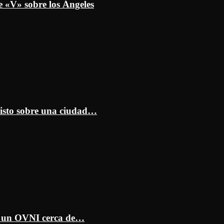
e «V» sobre los Ángeles
isto sobre una ciudad…
ar un OVNI cerca de…