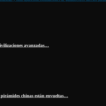
ivilizaciones avanzadas…
s pirámides chinas están envueltas…