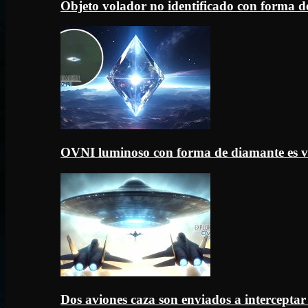
Objeto volador no identificado con forma d
OVNI luminoso con forma de diamante es v
Dos aviones caza son enviados a intercept