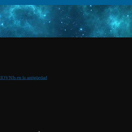
I
OVNIs en la antigüedad