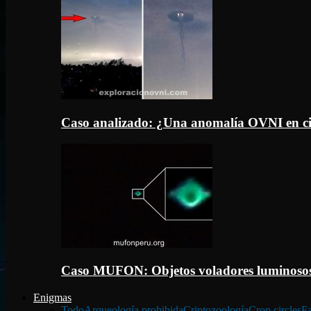
Caso analizado: ¿Una anomalía OVNI en c
Caso MUFON: Objetos voladores luminosos
Enigmas
Todo
Arqueología prohibida
Criptozoología
Crop circles
Fa