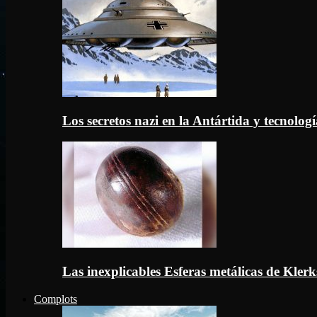
Los secretos nazi en la Antártida y tecnologí
Las inexplicables Esferas metálicas de Kler
Complots