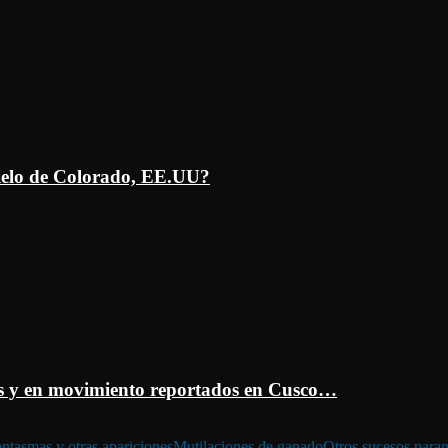
ielo de Colorado, EE.UU?
 y en movimiento reportados en Cusco…
ntasmas y otras apariciones
Mutilaciones de ganado
Otros sucesos para