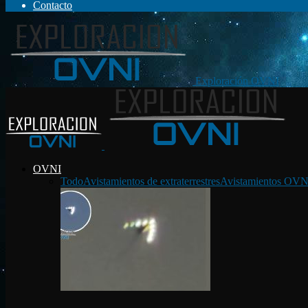
Contacto
Exploración OVNI
OVNI
Todo
Avistamientos de extraterrestres
Avistamientos OVN