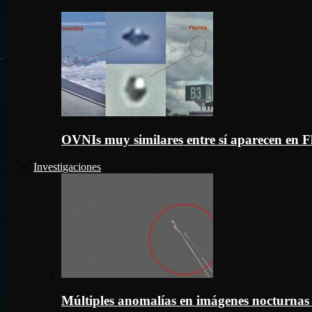
OVNIs muy similares entre sí aparecen en 
Investigaciones
Múltiples anomalías en imágenes nocturnas