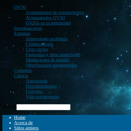
OVNI
Avistamientos de extraterrestres
Avistamientos OVNI
OVNIs en la antigüedad
Investigaciones
Enigmas
Arqueología prohibida
Criptozoología
Crop circles
Fantasmas y otras apariciones
Mutilaciones de ganado
Otros sucesos paranormales
Complots
Ciencia
Astronomía
Descubrimientos
Universo
Vida extraterrestre
Buscar
Home
Acerca de
Sitios amigos