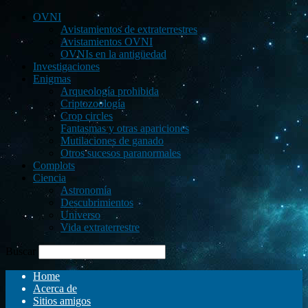
OVNI
Avistamientos de extraterrestres
Avistamientos OVNI
OVNIs en la antigüedad
Investigaciones
Enigmas
Arqueología prohibida
Criptozoología
Crop circles
Fantasmas y otras apariciones
Mutilaciones de ganado
Otros sucesos paranormales
Complots
Ciencia
Astronomía
Descubrimientos
Universo
Vida extraterrestre
Buscar
Home
Acerca de
Sitios amigos