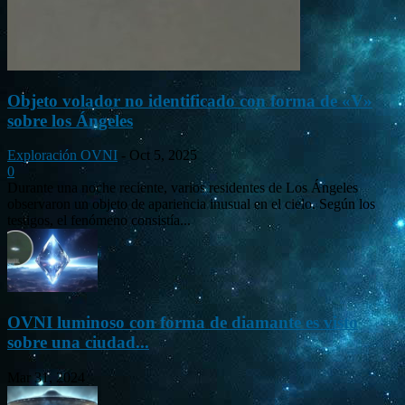
Objeto volador no identificado con forma de «V»
sobre los Ángeles
Exploración OVNI
-
Oct 5, 2025
0
Durante una noche reciente, varios residentes de Los Ángeles
observaron un objeto de apariencia inusual en el cielo. Según los
testigos, el fenómeno consistía...
OVNI luminoso con forma de diamante es visto
sobre una ciudad...
Mar 31, 2024