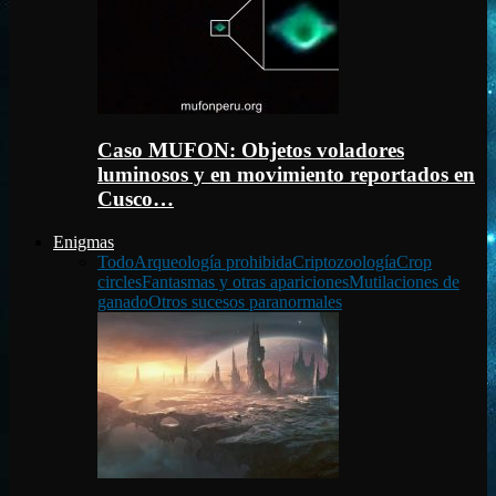
Caso MUFON: Objetos voladores
luminosos y en movimiento reportados en
Cusco…
Enigmas
Todo
Arqueología prohibida
Criptozoología
Crop
circles
Fantasmas y otras apariciones
Mutilaciones de
ganado
Otros sucesos paranormales