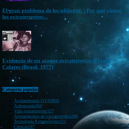
El gran problema de los ufólogos: ¿Por qué vienen
los extraterrestres...
Nov 26, 2012
Evidencia de un ataque extraterrestre: El caso
Colares (Brasil, 1977)
Ene 21, 2012
Categoría popular
Avistamientos OVNI
891
Astronomía
360
Vida extraterrestre
327
Avistamientos de extraterrestres
290
Tecnología Extraterrestre
251
Ciencia
197