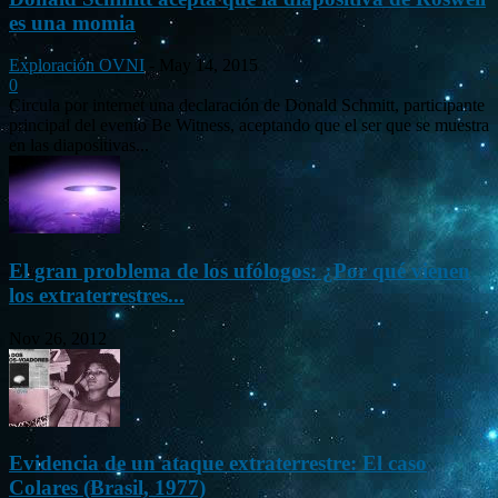
es una momia
Exploración OVNI
-
May 14, 2015
0
Circula por internet una declaración de Donald Schmitt, participante
principal del evento Be Witness, aceptando que el ser que se muestra
en las diapositivas...
El gran problema de los ufólogos: ¿Por qué vienen
los extraterrestres...
Nov 26, 2012
Evidencia de un ataque extraterrestre: El caso
Colares (Brasil, 1977)