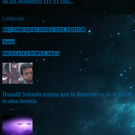
de un encuentro OVNI con...
Sep 26, 2023
Cargar más
RECOMENDACIONES DEL EDITOR
Autor
MENSAJES POPULARES
Donald Schmitt acepta que la diapositiva de Roswell
es una momia
May 14, 2015