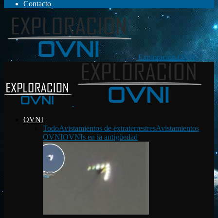
Contacto
Exploración OVNI
OVNI
Todo
Avistamientos de extraterrestres
Avistamientos
OVNI
OVNIs en la antigüedad