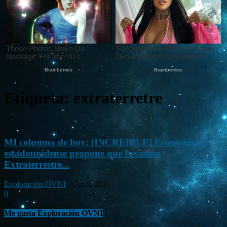
Etiqueta: extraterretre
MI columna de hoy: [INCREIBLE] Economista
estadounidense propone que Invasión
Extraterrestre...
Exploración OVNI
-
Oct 8, 2011
0
Me gusta Exploración OVNI