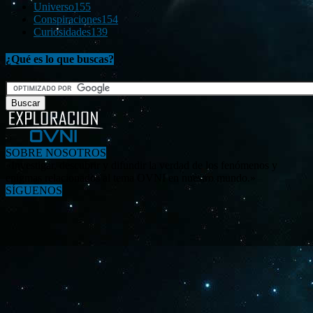
Universo
155
Conspiraciones
154
Curiosidades
139
¿Qué es lo que buscas?
SOBRE NOSOTROS
«Investigar, descubrir y difundir la verdad de los fenómenos y
enigmas relacionados al tema OVNI en nuestro mundo.»
SÍGUENOS