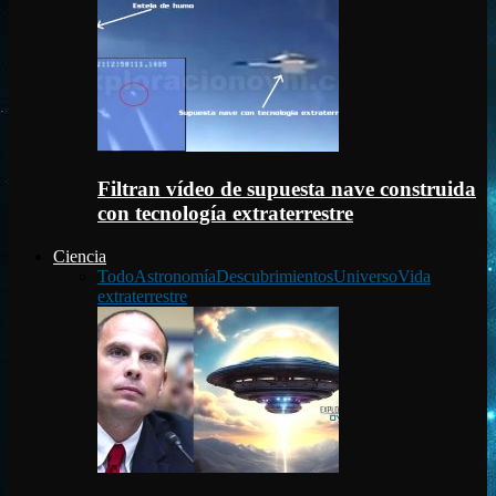
Filtran vídeo de supuesta nave construida
con tecnología extraterrestre
Ciencia
Todo
Astronomía
Descubrimientos
Universo
Vida
extraterrestre