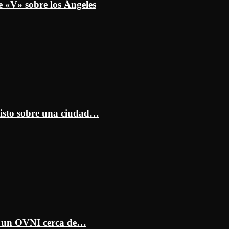
e «V» sobre los Ángeles
isto sobre una ciudad…
ar un OVNI cerca de…