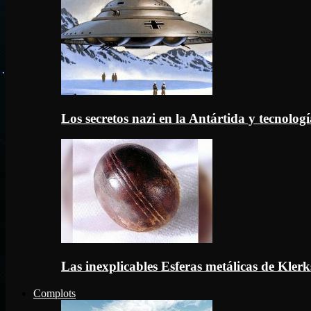
Los secretos nazi en la Antártida y tecnologí
Las inexplicables Esferas metálicas de Kler
Complots