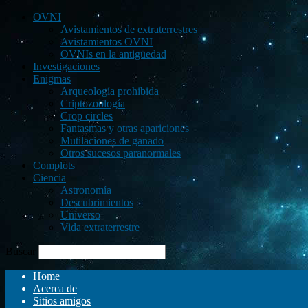
OVNI
Avistamientos de extraterrestres
Avistamientos OVNI
OVNIs en la antigüedad
Investigaciones
Enigmas
Arqueología prohibida
Criptozoología
Crop circles
Fantasmas y otras apariciones
Mutilaciones de ganado
Otros sucesos paranormales
Complots
Ciencia
Astronomía
Descubrimientos
Universo
Vida extraterrestre
Buscar
Home
Acerca de
Sitios amigos