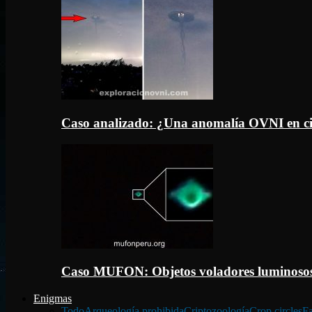
Caso analizado: ¿Una anomalía OVNI en c
Caso MUFON: Objetos voladores luminosos
Enigmas
Todo
Arqueología prohibida
Criptozoología
Crop circles
Fa