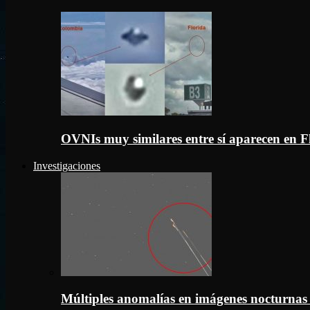
OVNIs muy similares entre sí aparecen en 
Investigaciones
Múltiples anomalías en imágenes nocturnas