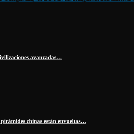
ivilizaciones avanzadas…
s pirámides chinas están envueltas…