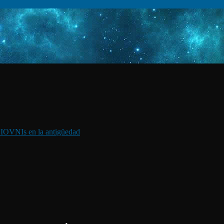
I
OVNIs en la antigüedad