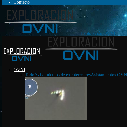
Contacto
Exploración OVNI
OVNI
Todo
Avistamientos de extraterrestres
Avistamientos OVN