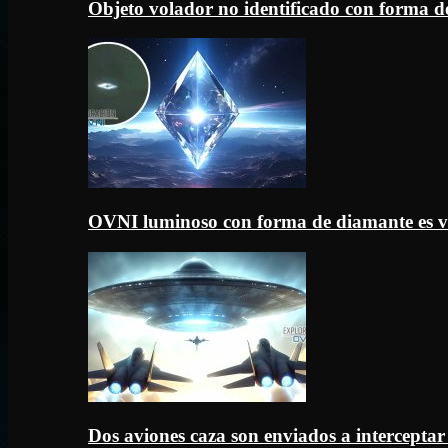
Objeto volador no identificado con forma d
OVNI luminoso con forma de diamante es v
Dos aviones caza son enviados a intercept