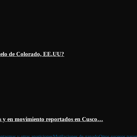
ielo de Colorado, EE.UU?
 y en movimiento reportados en Cusco…
ntasmas y otras apariciones
Mutilaciones de ganado
Otros sucesos para