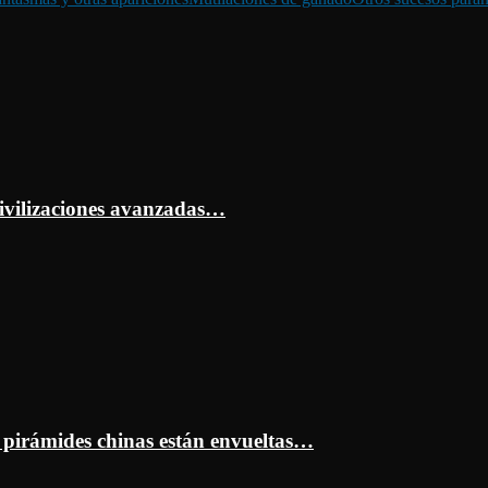
ivilizaciones avanzadas…
s pirámides chinas están envueltas…