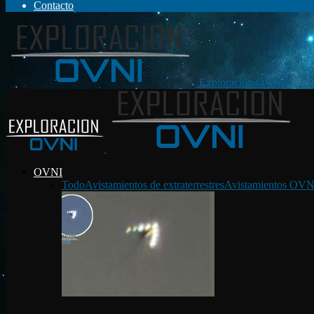
Contacto
Exploración OVNI
OVNI
Todo
Avistamientos de extraterrestres
Avistamientos OVN