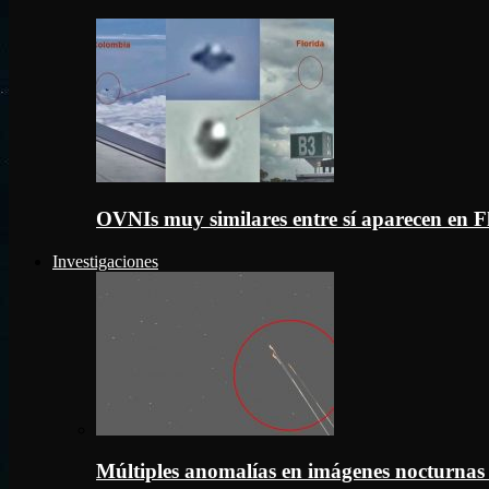
OVNIs muy similares entre sí aparecen en 
Investigaciones
Múltiples anomalías en imágenes nocturnas