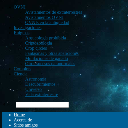
OVNI
Avistamientos de extraterrestres
Avistamientos OVNI
OVNIs en la antigüedad
Investigaciones
Enigmas
Arqueología prohibida
Criptozoología
Crop circles
Fantasmas y otras apariciones
Mutilaciones de ganado
Otros sucesos paranormales
Complots
Ciencia
Astronomía
Descubrimientos
Universo
Vida extraterrestre
Buscar
Home
Acerca de
Sitios amigos