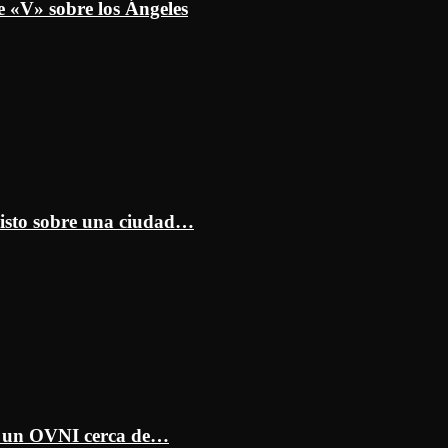
e «V» sobre los Ángeles
isto sobre una ciudad…
ar un OVNI cerca de…