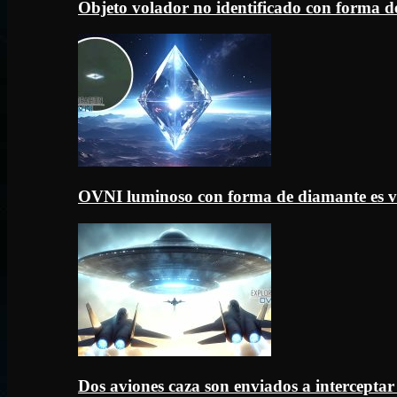
Objeto volador no identificado con forma d
OVNI luminoso con forma de diamante es v
Dos aviones caza son enviados a intercept