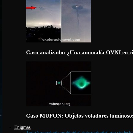
Caso analizado: ¿Una anomalía OVNI en c
Caso MUFON: Objetos voladores luminosos
Enigmas
Todo
Arqueología prohibida
Criptozoología
Crop circles
Fa