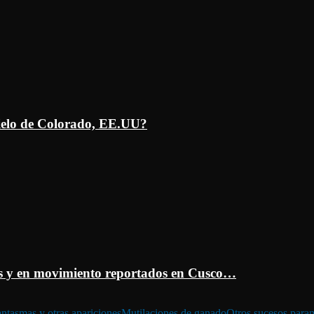
ielo de Colorado, EE.UU?
 y en movimiento reportados en Cusco…
ntasmas y otras apariciones
Mutilaciones de ganado
Otros sucesos para