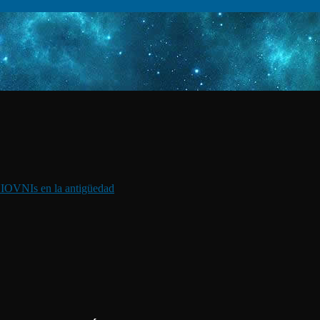
I
OVNIs en la antigüedad