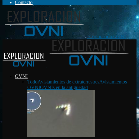
Contacto
Exploración OVNI
OVNI
Todo
Avistamientos de extraterrestres
Avistamientos
OVNI
OVNIs en la antigüedad