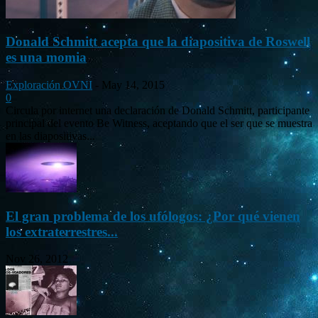
Donald Schmitt acepta que la diapositiva de Roswell
es una momia
Exploración OVNI
-
May 14, 2015
0
Circula por internet una declaración de Donald Schmitt, participante
principal del evento Be Witness, aceptando que el ser que se muestra
en las diapositivas...
El gran problema de los ufólogos: ¿Por qué vienen
los extraterrestres...
Nov 26, 2012