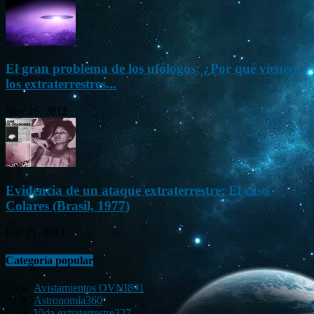
El gran problema de los ufólogos: ¿Por qué vienen
los extraterrestres...
Nov 26, 2012
Evidencia de un ataque extraterrestre: El caso
Colares (Brasil, 1977)
Ene 21, 2012
Categoría popular
Avistamientos OVNI
891
Astronomía
360
Vida extraterrestre
327