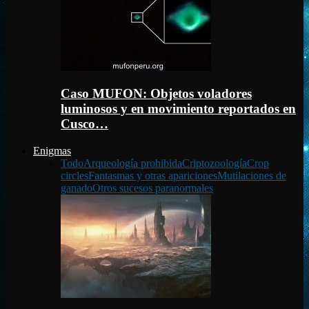
Caso MUFON: Objetos voladores
luminosos y en movimiento reportados en
Cusco…
Enigmas
Todo
Arqueología prohibida
Criptozoología
Crop
circles
Fantasmas y otras apariciones
Mutilaciones de
ganado
Otros sucesos paranormales