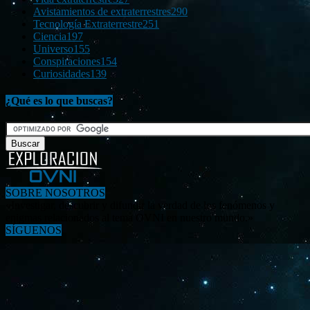
Avistamientos de extraterrestres
290
Tecnología Extraterrestre
251
Ciencia
197
Universo
155
Conspiraciones
154
Curiosidades
139
¿Qué es lo que buscas?
SOBRE NOSOTROS
«Investigar, descubrir y difundir la verdad de los fenómenos y
enigmas relacionados al tema OVNI en nuestro mundo.»
SÍGUENOS