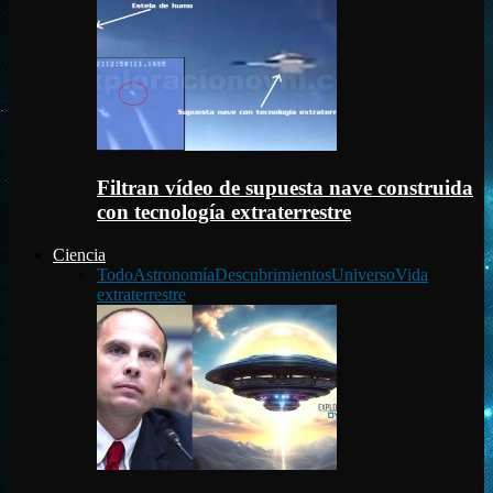
Filtran vídeo de supuesta nave construida
con tecnología extraterrestre
Ciencia
Todo
Astronomía
Descubrimientos
Universo
Vida
extraterrestre