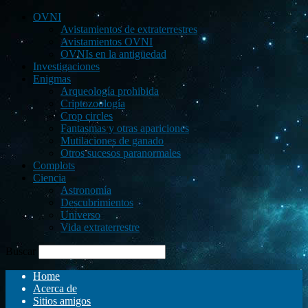
OVNI
Avistamientos de extraterrestres
Avistamientos OVNI
OVNIs en la antigüedad
Investigaciones
Enigmas
Arqueología prohibida
Criptozoología
Crop circles
Fantasmas y otras apariciones
Mutilaciones de ganado
Otros sucesos paranormales
Complots
Ciencia
Astronomía
Descubrimientos
Universo
Vida extraterrestre
Buscar
Home
Acerca de
Sitios amigos