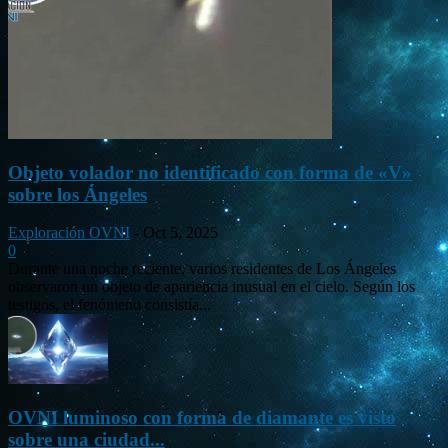
Objeto volador no identificado con forma de «V»
sobre los Ángeles
Exploración OVNI
-
Oct 5, 2025
0
Durante una noche reciente, varios residentes de Los Ángeles
observaron un objeto de apariencia inusual en el cielo. Según los
testigos, el fenómeno consistía...
OVNI luminoso con forma de diamante es visto
sobre una ciudad...