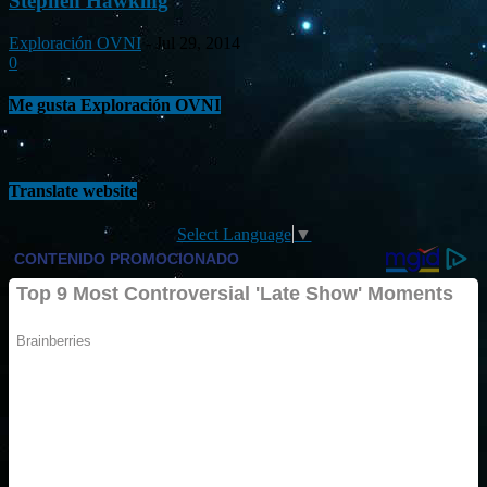
Stephen Hawking
Exploración OVNI
-
Jul 29, 2014
0
Me gusta Exploración OVNI
Translate website
Select Language
▼