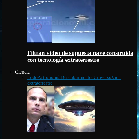
Filtran vídeo de supuesta nave construida
con tecnología extraterrestre
Ciencia
Todo
Astronomía
Descubrimientos
Universo
Vida
extraterrestre