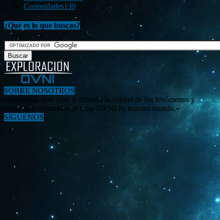
Curiosidades
139
¿Qué es lo que buscas?
SOBRE NOSOTROS
«Investigar, descubrir y difundir la verdad de los fenómenos y
enigmas relacionados al tema OVNI en nuestro mundo.»
SÍGUENOS