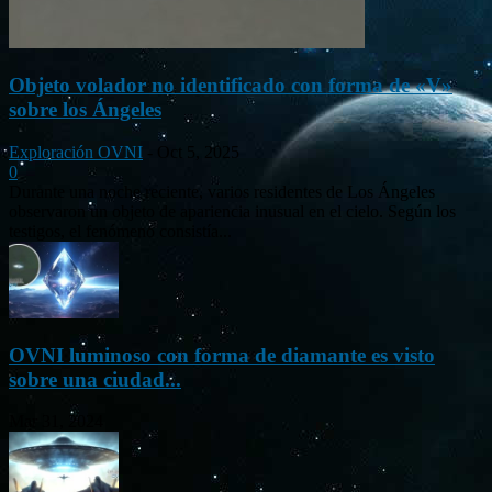
Objeto volador no identificado con forma de «V»
sobre los Ángeles
Exploración OVNI
-
Oct 5, 2025
0
Durante una noche reciente, varios residentes de Los Ángeles
observaron un objeto de apariencia inusual en el cielo. Según los
testigos, el fenómeno consistía...
OVNI luminoso con forma de diamante es visto
sobre una ciudad...
Mar 31, 2024