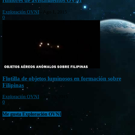
rumores de avistamientos OVNI
Exploración OVNI
-
Ago 1, 2015
0
Flotilla de objetos luminosos en formación sobre
Filipinas
Exploración OVNI
-
Jun 19, 2015
0
Me gusta Exploración OVNI