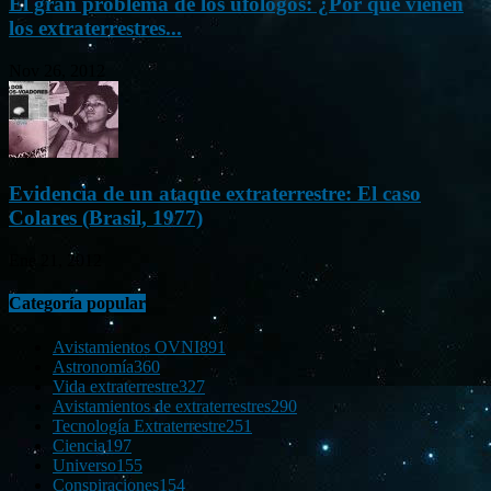
El gran problema de los ufólogos: ¿Por qué vienen
los extraterrestres...
Nov 26, 2012
Evidencia de un ataque extraterrestre: El caso
Colares (Brasil, 1977)
Ene 21, 2012
Categoría popular
Avistamientos OVNI
891
Astronomía
360
Vida extraterrestre
327
Avistamientos de extraterrestres
290
Tecnología Extraterrestre
251
Ciencia
197
Universo
155
Conspiraciones
154