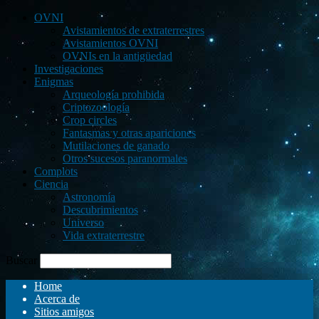
OVNI
Avistamientos de extraterrestres
Avistamientos OVNI
OVNIs en la antigüedad
Investigaciones
Enigmas
Arqueología prohibida
Criptozoología
Crop circles
Fantasmas y otras apariciones
Mutilaciones de ganado
Otros sucesos paranormales
Complots
Ciencia
Astronomía
Descubrimientos
Universo
Vida extraterrestre
Buscar
Home
Acerca de
Sitios amigos