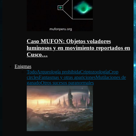
Caso MUFON: Objetos voladores
luminosos y en movimiento reportados en
Cusco…
Enigmas
Todo
Arqueología prohibida
Criptozoología
Crop
circles
Fantasmas y otras apariciones
Mutilaciones de
ganado
Otros sucesos paranormales