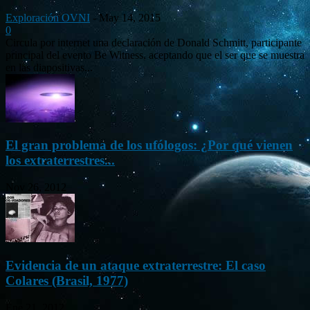
Exploración OVNI
-
May 14, 2015
0
Circula por internet una declaración de Donald Schmitt, participante
principal del evento Be Witness, aceptando que el ser que se muestra
en las diapositivas...
El gran problema de los ufólogos: ¿Por qué vienen
los extraterrestres...
Nov 26, 2012
Evidencia de un ataque extraterrestre: El caso
Colares (Brasil, 1977)
Ene 21, 2012