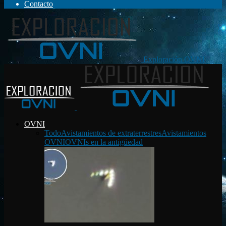
Contacto
Exploración OVNI
OVNI
Todo
Avistamientos de extraterrestres
Avistamientos
OVNI
OVNIs en la antigüedad