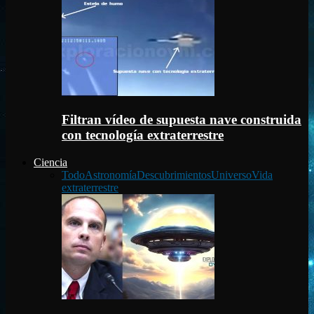
Filtran vídeo de supuesta nave construida
con tecnología extraterrestre
Ciencia
Todo
Astronomía
Descubrimientos
Universo
Vida
extraterrestre