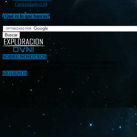
Curiosidades
139
¿Qué es lo que buscas?
SOBRE NOSOTROS
«Investigar, descubrir y difundir la verdad de los fenómenos y
enigmas relacionados al tema OVNI en nuestro mundo.»
SÍGUENOS