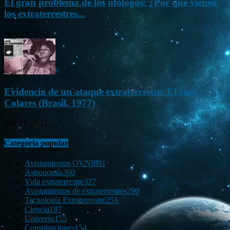
El gran problema de los ufólogos: ¿Por qué vienen
los extraterrestres...
Nov 26, 2012
Evidencia de un ataque extraterrestre: El caso
Colares (Brasil, 1977)
Ene 21, 2012
Categoría popular
Avistamientos OVNI
891
Astronomía
360
Vida extraterrestre
327
Avistamientos de extraterrestres
290
Tecnología Extraterrestre
251
Ciencia
197
Universo
155
Conspiraciones
154