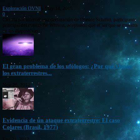
Exploración OVNI
-
May 14, 2015
0
Circula por internet una declaración de Donald Schmitt, participante
principal del evento Be Witness, aceptando que el ser que se muestra
en las diapositivas...
El gran problema de los ufólogos: ¿Por qué vienen
los extraterrestres...
Nov 26, 2012
Evidencia de un ataque extraterrestre: El caso
Colares (Brasil, 1977)
Ene 21, 2012