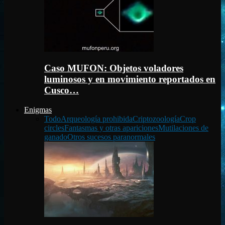
Caso MUFON: Objetos voladores
luminosos y en movimiento reportados en
Cusco…
Enigmas
Todo
Arqueología prohibida
Criptozoología
Crop
circles
Fantasmas y otras apariciones
Mutilaciones de
ganado
Otros sucesos paranormales