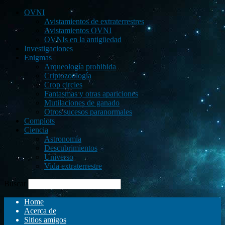
OVNI
Avistamientos de extraterrestres
Avistamientos OVNI
OVNIs en la antigüedad
Investigaciones
Enigmas
Arqueología prohibida
Criptozoología
Crop circles
Fantasmas y otras apariciones
Mutilaciones de ganado
Otros sucesos paranormales
Complots
Ciencia
Astronomía
Descubrimientos
Universo
Vida extraterrestre
Buscar
Home
Acerca de
Sitios amigos