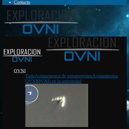
Contacto
Exploración OVNI
OVNI
Todo
Avistamientos de extraterrestres
Avistamientos
OVNI
OVNIs en la antigüedad