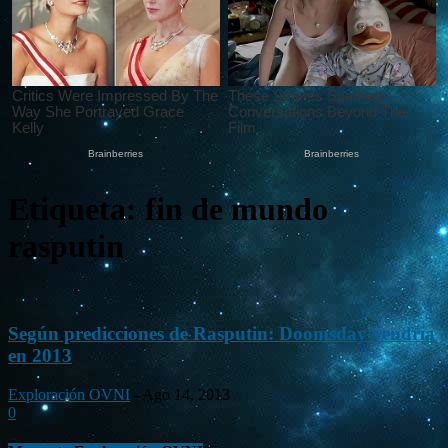
Etiqueta: fin de mundo
rasputin
Según predicciones de Rasputin: Doomsday vendría
en 2013
Exploración OVNI
-
Ago 14, 2013
0