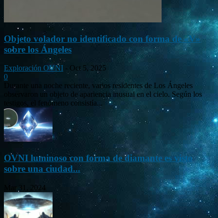
Objeto volador no identificado con forma de «V»
sobre los Ángeles
Exploración OVNI
-
Oct 5, 2025
0
Durante una noche reciente, varios residentes de Los Ángeles
observaron un objeto de apariencia inusual en el cielo. Según los
testigos, el fenómeno consistía...
OVNI luminoso con forma de diamante es visto
sobre una ciudad...
Mar 31, 2024