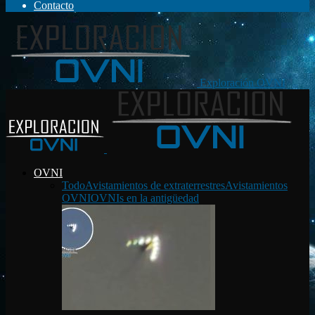
Contacto
Exploración OVNI
OVNI
Todo
Avistamientos de extraterrestres
Avistamientos
OVNI
OVNIs en la antigüedad