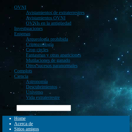
OVNI
Avistamientos de extraterrestres
Avistamientos OVNI
OVNIs en la antigüedad
Investigaciones
Enigmas
Arqueología prohibida
Criptozoología
Crop circles
Fantasmas y otras apariciones
Mutilaciones de ganado
Otros sucesos paranormales
Complots
Ciencia
Astronomía
Descubrimientos
Universo
Vida extraterrestre
Buscar
Home
Acerca de
Sitios amigos