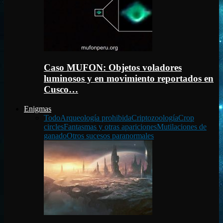
Caso MUFON: Objetos voladores
luminosos y en movimiento reportados en
Cusco…
Enigmas
Todo
Arqueología prohibida
Criptozoología
Crop
circles
Fantasmas y otras apariciones
Mutilaciones de
ganado
Otros sucesos paranormales