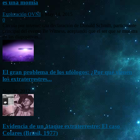
es una momia
Exploración OVNI
-
May 14, 2015
0
Circula por internet una declaración de Donald Schmitt, participante
principal del evento Be Witness, aceptando que el ser que se muestra
en las diapositivas...
El gran problema de los ufólogos: ¿Por qué vienen
los extraterrestres...
Nov 26, 2012
Evidencia de un ataque extraterrestre: El caso
Colares (Brasil, 1977)