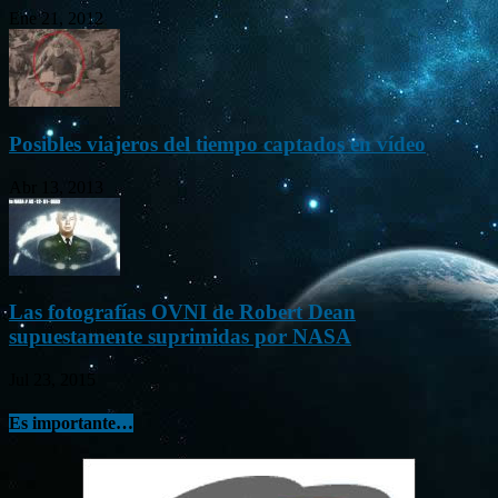
Ene 21, 2012
Posibles viajeros del tiempo captados en vídeo
Abr 13, 2013
Las fotografías OVNI de Robert Dean
supuestamente suprimidas por NASA
Jul 23, 2015
Es importante…