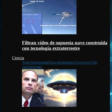
Filtran vídeo de supuesta nave construida
con tecnología extraterrestre
Ciencia
Todo
Astronomía
Descubrimientos
Universo
Vida
extraterrestre