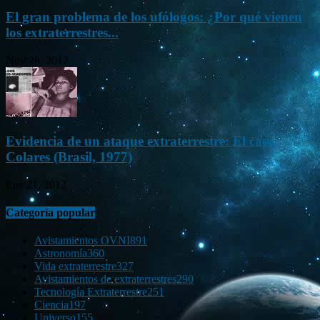
El gran problema de los ufólogos: ¿Por qué vienen
los extraterrestres...
Nov 26, 2012
Evidencia de un ataque extraterrestre: El caso
Colares (Brasil, 1977)
Ene 21, 2012
Categoría popular
Avistamientos OVNI
891
Astronomía
360
Vida extraterrestre
327
Avistamientos de extraterrestres
290
Tecnología Extraterrestre
251
Ciencia
197
Universo
155