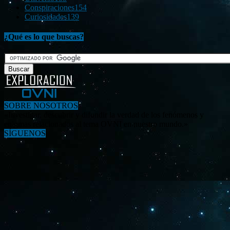
Conspiraciones
154
Curiosidades
139
¿Qué es lo que buscas?
SOBRE NOSOTROS
«Investigar, descubrir y difundir la verdad de los fenómenos y
enigmas relacionados al tema OVNI en nuestro mundo.»
SÍGUENOS