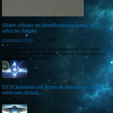
Objeto volador no identificado con forma de «V»
sobre los Ángeles
Exploración OVNI
-
Oct 5, 2025
0
Durante una noche reciente, varios residentes de Los Ángeles
observaron un objeto de apariencia inusual en el cielo. Según los
testigos, el fenómeno consistía...
OVNI luminoso con forma de diamante es visto
sobre una ciudad...
Mar 31, 2024