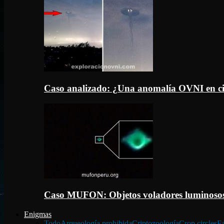
Caso analizado: ¿Una anomalía OVNI en c
Caso MUFON: Objetos voladores luminosos
Enigmas
Todo
Arqueología prohibida
Criptozoología
Crop circles
Fa