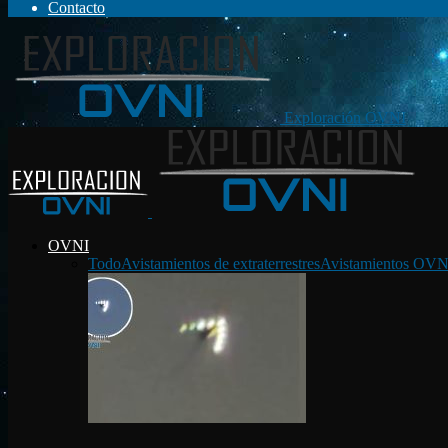
Contacto
Exploración OVNI
OVNI
Todo
Avistamientos de extraterrestres
Avistamientos OVN