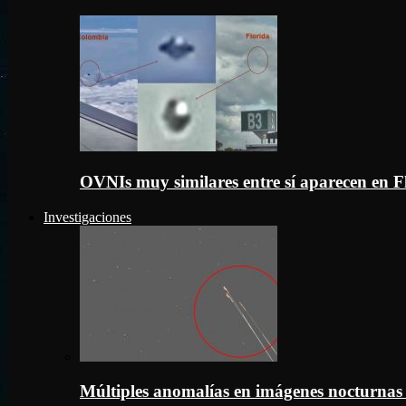
OVNIs muy similares entre sí aparecen en 
Investigaciones
Múltiples anomalías en imágenes nocturnas