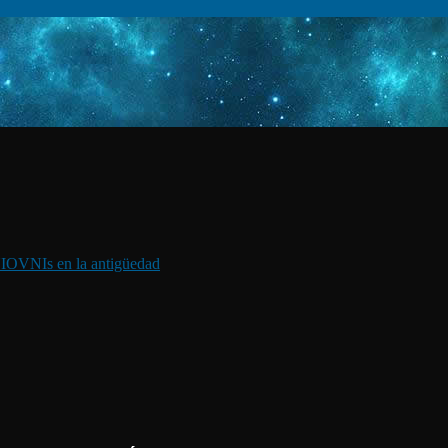
I
OVNIs en la antigüedad