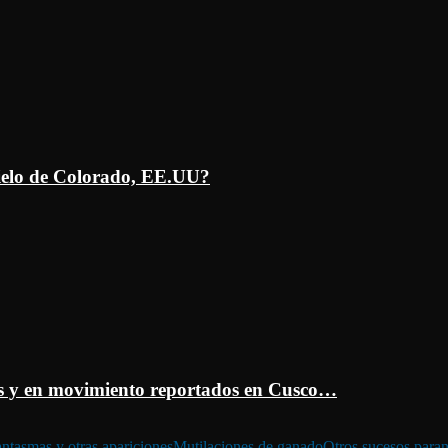
ielo de Colorado, EE.UU?
 y en movimiento reportados en Cusco…
ntasmas y otras apariciones
Mutilaciones de ganado
Otros sucesos para