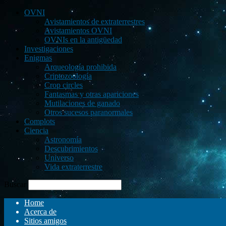
OVNI
Avistamientos de extraterrestres
Avistamientos OVNI
OVNIs en la antigüedad
Investigaciones
Enigmas
Arqueología prohibida
Criptozoología
Crop circles
Fantasmas y otras apariciones
Mutilaciones de ganado
Otros sucesos paranormales
Complots
Ciencia
Astronomía
Descubrimientos
Universo
Vida extraterrestre
Buscar
Home
Acerca de
Sitios amigos