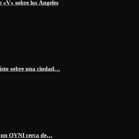
e «V» sobre los Ángeles
isto sobre una ciudad…
ar un OVNI cerca de…