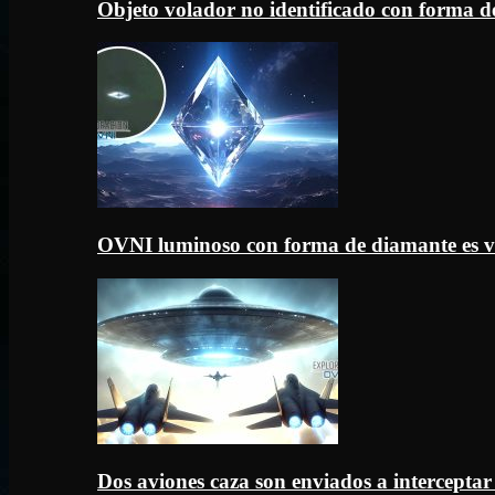
Objeto volador no identificado con forma d
OVNI luminoso con forma de diamante es v
Dos aviones caza son enviados a intercept