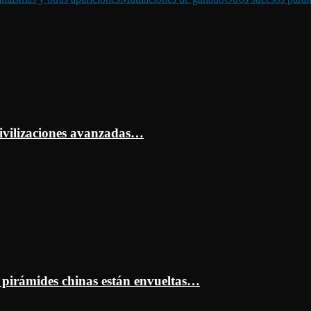
ivilizaciones avanzadas…
s pirámides chinas están envueltas…