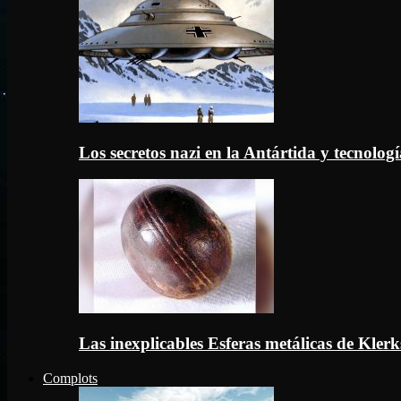
Los secretos nazi en la Antártida y tecnologí
Las inexplicables Esferas metálicas de Kler
Complots