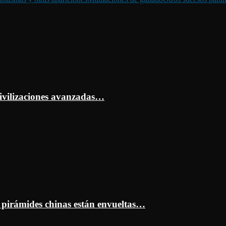
ivilizaciones avanzadas…
s pirámides chinas están envueltas…