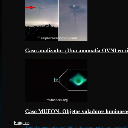
Caso analizado: ¿Una anomalía OVNI en c
Caso MUFON: Objetos voladores luminosos
Enigmas
Todo
Arqueología prohibida
Criptozoología
Crop circles
Fa