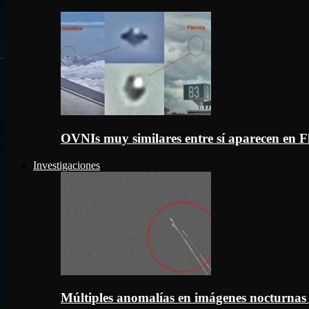
OVNIs muy similares entre sí aparecen en 
Investigaciones
Múltiples anomalías en imágenes nocturnas