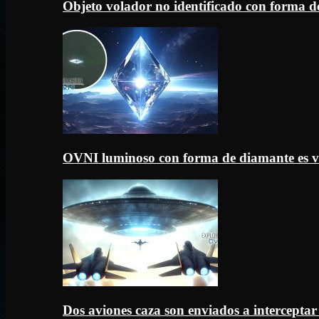
Objeto volador no identificado con forma d
OVNI luminoso con forma de diamante es v
Dos aviones caza son enviados a intercept