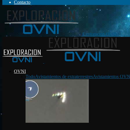
Contacto
Exploración OVNI
OVNI
Todo
Avistamientos de extraterrestres
Avistamientos OVN