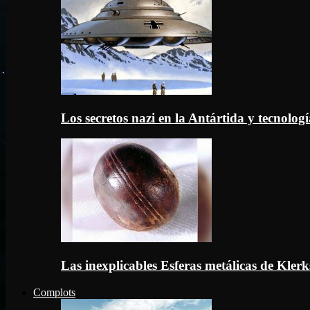
Los secretos nazi en la Antártida y tecnologí
Las inexplicables Esferas metálicas de Kler
Complots