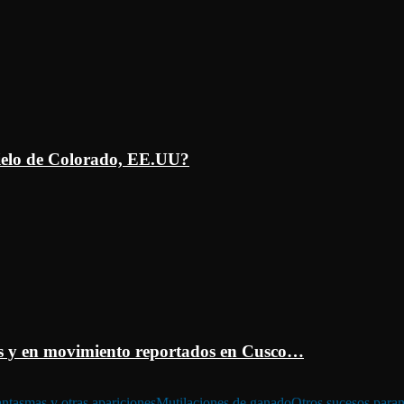
ielo de Colorado, EE.UU?
 y en movimiento reportados en Cusco…
ntasmas y otras apariciones
Mutilaciones de ganado
Otros sucesos para