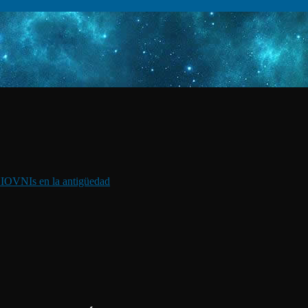
I
OVNIs en la antigüedad