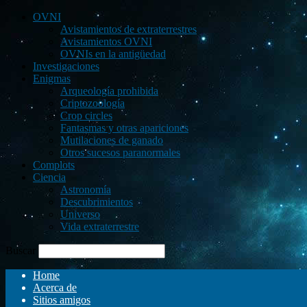
OVNI
Avistamientos de extraterrestres
Avistamientos OVNI
OVNIs en la antigüedad
Investigaciones
Enigmas
Arqueología prohibida
Criptozoología
Crop circles
Fantasmas y otras apariciones
Mutilaciones de ganado
Otros sucesos paranormales
Complots
Ciencia
Astronomía
Descubrimientos
Universo
Vida extraterrestre
Buscar
Home
Acerca de
Sitios amigos