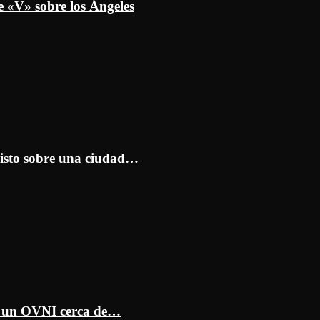
e «V» sobre los Ángeles
isto sobre una ciudad…
ar un OVNI cerca de…