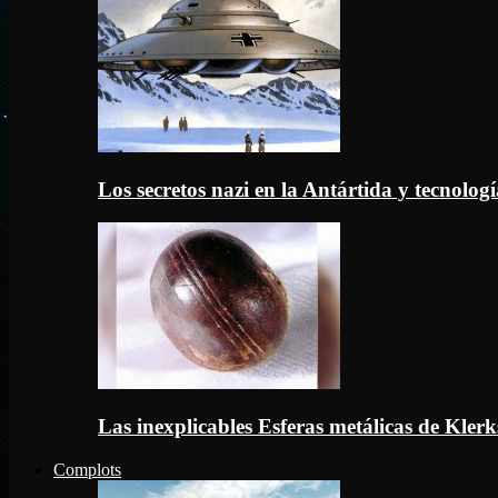
Los secretos nazi en la Antártida y tecnologí
Las inexplicables Esferas metálicas de Kler
Complots