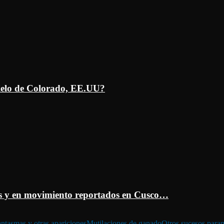
ielo de Colorado, EE.UU?
 y en movimiento reportados en Cusco…
ntasmas y otras apariciones
Mutilaciones de ganado
Otros sucesos para