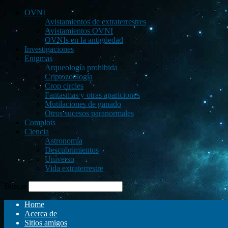
OVNI
Avistamientos de extraterrestres
Avistamientos OVNI
OVNIs en la antigüedad
Investigaciones
Enigmas
Arqueología prohibida
Criptozoología
Crop circles
Fantasmas y otras apariciones
Mutilaciones de ganado
Otros sucesos paranormales
Complots
Ciencia
Astronomía
Descubrimientos
Universo
Vida extraterrestre
Buscar
Home
Acerca de
Sitios amigos