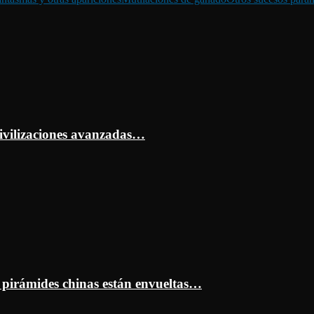
ivilizaciones avanzadas…
s pirámides chinas están envueltas…