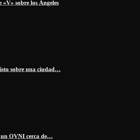
e «V» sobre los Ángeles
isto sobre una ciudad…
ar un OVNI cerca de…