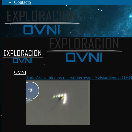
Contacto
Exploración OVNI
OVNI
Todo
Avistamientos de extraterrestres
Avistamientos OVN