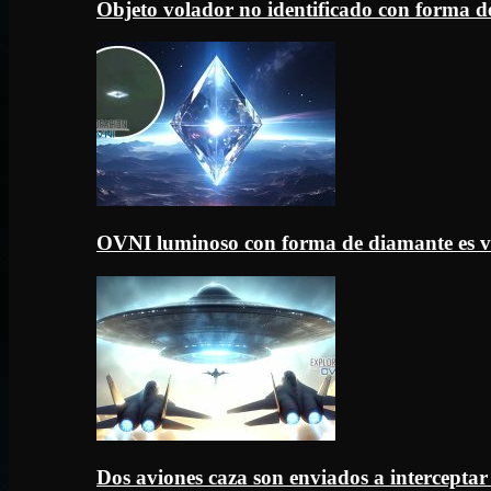
Objeto volador no identificado con forma d
OVNI luminoso con forma de diamante es v
Dos aviones caza son enviados a intercept