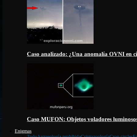
Caso analizado: ¿Una anomalía OVNI en c
Caso MUFON: Objetos voladores luminosos
Enigmas
Todo
Arqueología prohibida
Criptozoología
Crop circles
Fa