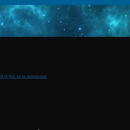
I
OVNIs en la antigüedad