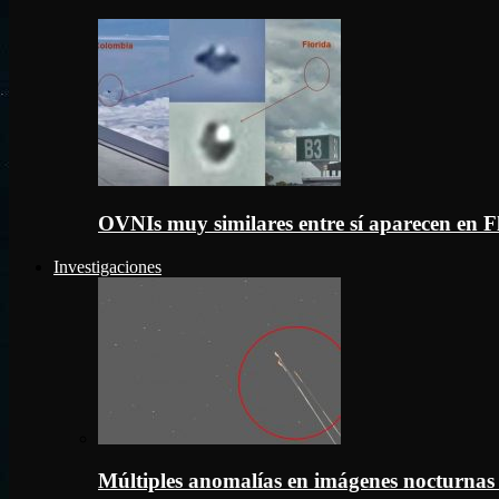
OVNIs muy similares entre sí aparecen en 
Investigaciones
Múltiples anomalías en imágenes nocturnas