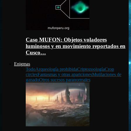
Caso MUFON: Objetos voladores
luminosos y en movimiento reportados en
Cusco…
Enigmas
Todo
Arqueología prohibida
Criptozoología
Crop
circles
Fantasmas y otras apariciones
Mutilaciones de
ganado
Otros sucesos paranormales