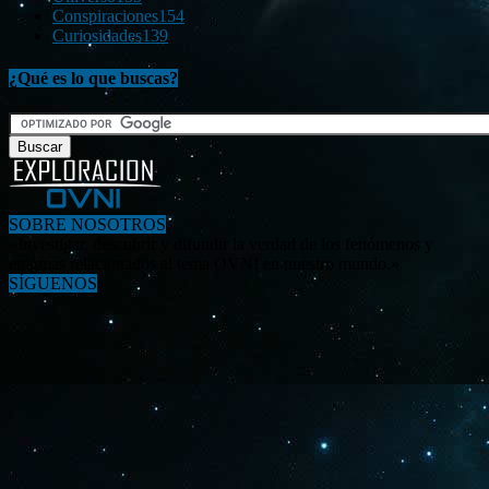
Conspiraciones
154
Curiosidades
139
¿Qué es lo que buscas?
SOBRE NOSOTROS
«Investigar, descubrir y difundir la verdad de los fenómenos y
enigmas relacionados al tema OVNI en nuestro mundo.»
SÍGUENOS