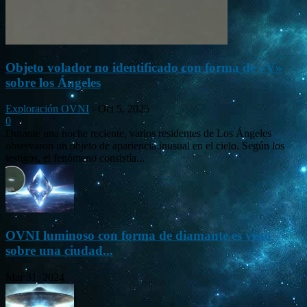
Objeto volador no identificado con forma de «V»
sobre los Ángeles
Exploración OVNI
-
Oct 5, 2025
0
Durante una noche reciente, varios residentes de Los Ángeles
observaron un objeto de apariencia inusual en el cielo. Según los
testigos, el fenómeno consistía...
OVNI luminoso con forma de diamante es visto
sobre una ciudad...
Mar 31, 2024