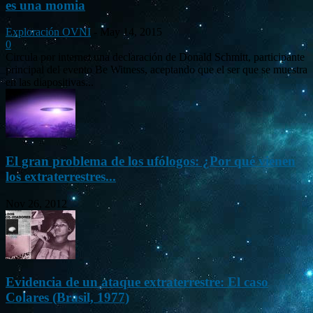
es una momia
Exploración OVNI
-
May 14, 2015
0
Circula por internet una declaración de Donald Schmitt, participante
principal del evento Be Witness, aceptando que el ser que se muestra
en las diapositivas...
El gran problema de los ufólogos: ¿Por qué vienen
los extraterrestres...
Nov 26, 2012
Evidencia de un ataque extraterrestre: El caso
Colares (Brasil, 1977)