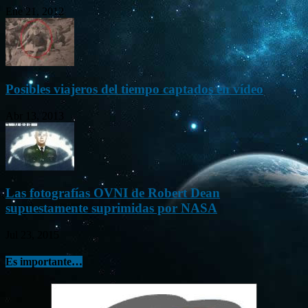
Ene 21, 2012
Posibles viajeros del tiempo captados en vídeo
Abr 13, 2013
Las fotografías OVNI de Robert Dean
supuestamente suprimidas por NASA
Jul 23, 2015
Es importante…