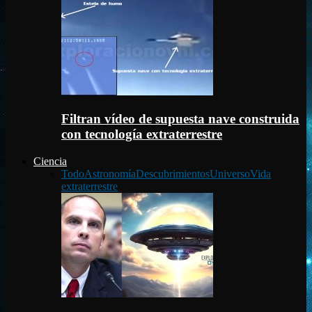
Filtran vídeo de supuesta nave construida
con tecnología extraterrestre
Ciencia
Todo
Astronomía
Descubrimientos
Universo
Vida
extraterrestre