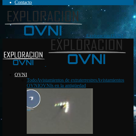
Contacto
Exploración OVNI
OVNI
Todo
Avistamientos de extraterrestres
Avistamientos
OVNI
OVNIs en la antigüedad