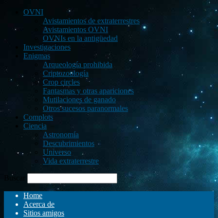
OVNI
Avistamientos de extraterrestres
Avistamientos OVNI
OVNIs en la antigüedad
Investigaciones
Enigmas
Arqueología prohibida
Criptozoología
Crop circles
Fantasmas y otras apariciones
Mutilaciones de ganado
Otros sucesos paranormales
Complots
Ciencia
Astronomía
Descubrimientos
Universo
Vida extraterrestre
Buscar
Home
Acerca de
Sitios amigos