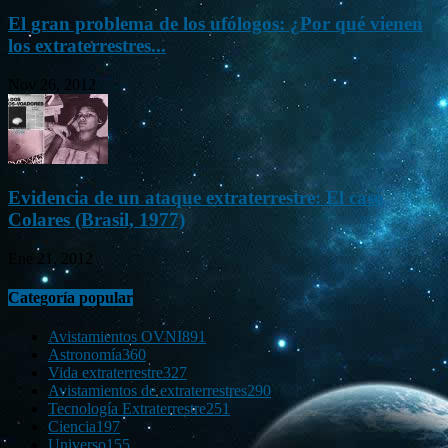
El gran problema de los ufólogos: ¿Por qué vienen
los extraterrestres...
Nov 26, 2012
Evidencia de un ataque extraterrestre: El caso
Colares (Brasil, 1977)
Ene 21, 2012
Categoría popular
Avistamientos OVNI
891
Astronomía
360
Vida extraterrestre
327
Avistamientos de extraterrestres
290
Tecnología Extraterrestre
251
Ciencia
197
Universo
155