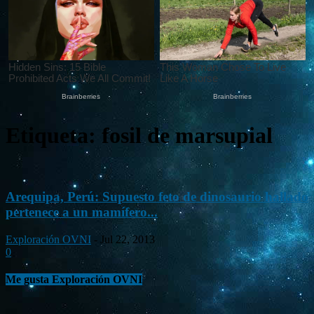
Etiqueta: fosil de marsupial
Arequipa, Perú: Supuesto feto de dinosaurio hallado
pertenece a un mamífero...
Exploración OVNI
-
Jul 22, 2013
0
Me gusta Exploración OVNI