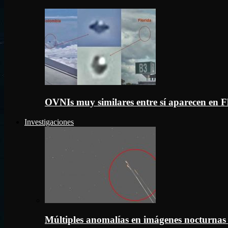
OVNIs muy similares entre sí aparecen en 
Investigaciones
Múltiples anomalías en imágenes nocturnas