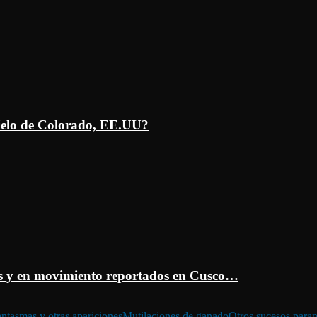
ielo de Colorado, EE.UU?
 y en movimiento reportados en Cusco…
ntasmas y otras apariciones
Mutilaciones de ganado
Otros sucesos para