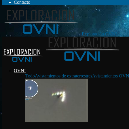
Contacto
Exploración OVNI
OVNI
Todo
Avistamientos de extraterrestres
Avistamientos OVN