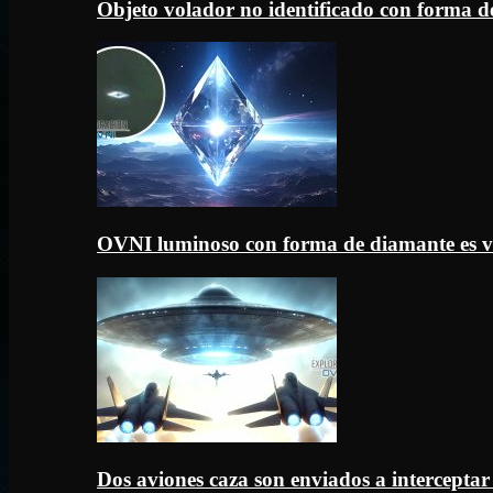
Objeto volador no identificado con forma d
OVNI luminoso con forma de diamante es v
Dos aviones caza son enviados a intercept