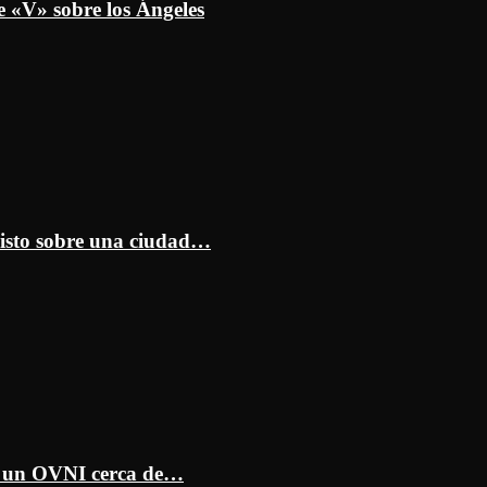
e «V» sobre los Ángeles
isto sobre una ciudad…
ar un OVNI cerca de…