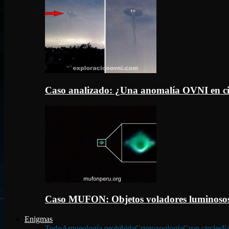
Caso analizado: ¿Una anomalía OVNI en c
Caso MUFON: Objetos voladores luminosos
Enigmas
Todo
Arqueología prohibida
Criptozoología
Crop circles
Fa