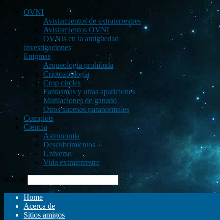
OVNI
Avistamientos de extraterrestres
Avistamientos OVNI
OVNIs en la antigüedad
Investigaciones
Enigmas
Arqueología prohibida
Criptozoología
Crop circles
Fantasmas y otras apariciones
Mutilaciones de ganado
Otros sucesos paranormales
Complots
Ciencia
Astronomía
Descubrimientos
Universo
Vida extraterrestre
Buscar
Home
Acerca de
Sitios amigos