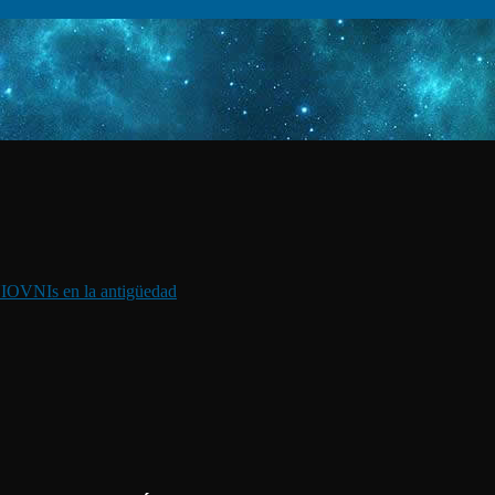
I
OVNIs en la antigüedad