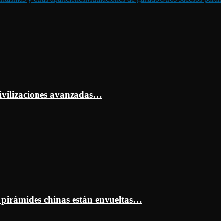
ivilizaciones avanzadas…
s pirámides chinas están envueltas…