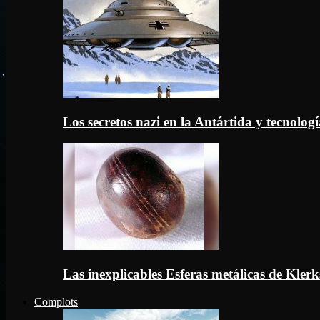
Los secretos nazi en la Antártida y tecnologí
Las inexplicables Esferas metálicas de Kler
Complots