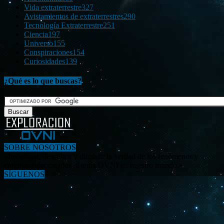
Vida extraterrestre
327
Avistamientos de extraterrestres
290
Tecnología Extraterrestre
251
Ciencia
197
Universo
155
Conspiraciones
154
Curiosidades
139
¿Qué es lo que buscas?
SOBRE NOSOTROS
«Investigar, descubrir y difundir la verdad de los fenómenos y
enigmas relacionados al tema OVNI en nuestro mundo.»
SÍGUENOS