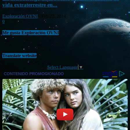
vida extraterrestre en...
Exploración OVNI
-
Feb 22, 2014
0
Me gusta Exploración OVNI
Translate website
Select Language
▼