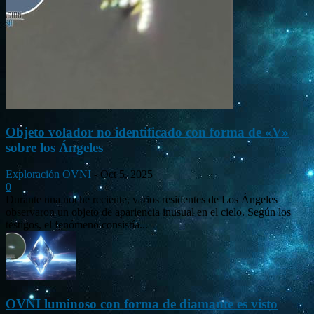
Objeto volador no identificado con forma de «V»
sobre los Ángeles
Exploración OVNI
-
Oct 5, 2025
0
Durante una noche reciente, varios residentes de Los Ángeles
observaron un objeto de apariencia inusual en el cielo. Según los
testigos, el fenómeno consistía...
OVNI luminoso con forma de diamante es visto