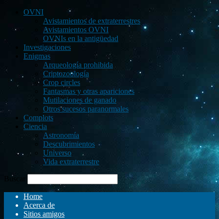
OVNI
Avistamientos de extraterrestres
Avistamientos OVNI
OVNIs en la antigüedad
Investigaciones
Enigmas
Arqueología prohibida
Criptozoología
Crop circles
Fantasmas y otras apariciones
Mutilaciones de ganado
Otros sucesos paranormales
Complots
Ciencia
Astronomía
Descubrimientos
Universo
Vida extraterrestre
Buscar
Home
Acerca de
Sitios amigos