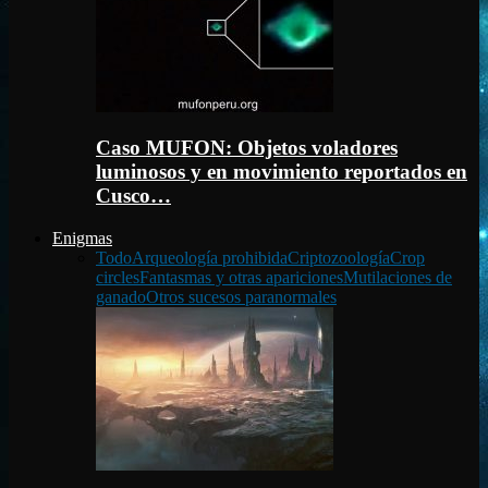
Caso MUFON: Objetos voladores
luminosos y en movimiento reportados en
Cusco…
Enigmas
Todo
Arqueología prohibida
Criptozoología
Crop
circles
Fantasmas y otras apariciones
Mutilaciones de
ganado
Otros sucesos paranormales