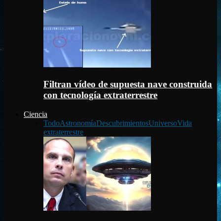
Filtran vídeo de supuesta nave construida
con tecnología extraterrestre
Ciencia
Todo
Astronomía
Descubrimientos
Universo
Vida
extraterrestre