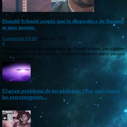
Donald Schmitt acepta que la diapositiva de Roswell
es una momia
Exploración OVNI
-
May 14, 2015
0
Circula por internet una declaración de Donald Schmitt, participante
principal del evento Be Witness, aceptando que el ser que se muestra
en las diapositivas...
El gran problema de los ufólogos: ¿Por qué vienen
los extraterrestres...
Nov 26, 2012