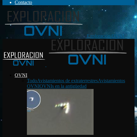
Contacto
Exploración OVNI
OVNI
Todo
Avistamientos de extraterrestres
Avistamientos
OVNI
OVNIs en la antigüedad