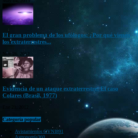
May 14, 2015
El gran problema de los ufólogos: ¿Por qué vienen
los extraterrestres...
Nov 26, 2012
Evidencia de un ataque extraterrestre: El caso
Colares (Brasil, 1977)
Ene 21, 2012
Categoría popular
Avistamientos OVNI
891
Astronomía
360