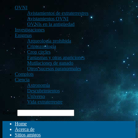
OVNI
Avistamientos de extraterrestres
Avistamientos OVNI
OVNIs en la antigüedad
Investigaciones
Enigmas
Arqueología prohibida
Criptozoología
Crop circles
Fantasmas y otras apariciones
Mutilaciones de ganado
Otros sucesos paranormales
Complots
Ciencia
Astronomía
Descubrimientos
Universo
Vida extraterrestre
Buscar
Home
Acerca de
Sitios amigos