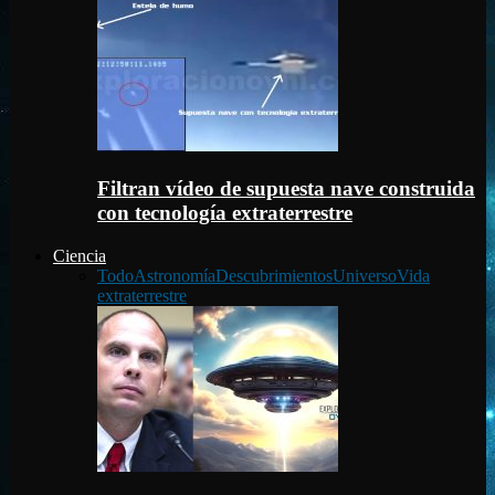
Filtran vídeo de supuesta nave construida
con tecnología extraterrestre
Ciencia
Todo
Astronomía
Descubrimientos
Universo
Vida
extraterrestre