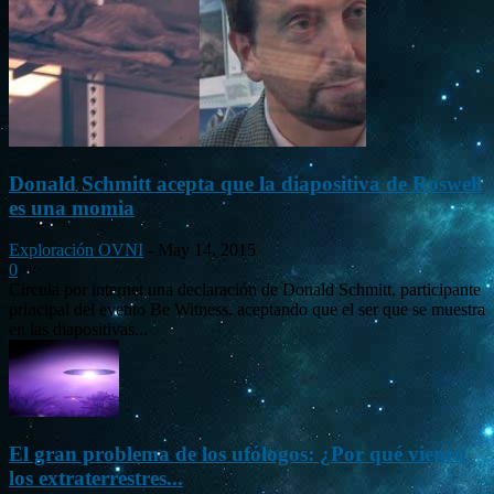
Donald Schmitt acepta que la diapositiva de Roswell
es una momia
Exploración OVNI
-
May 14, 2015
0
Circula por internet una declaración de Donald Schmitt, participante
principal del evento Be Witness, aceptando que el ser que se muestra
en las diapositivas...
El gran problema de los ufólogos: ¿Por qué vienen
los extraterrestres...