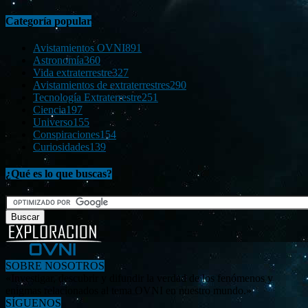
Categoría popular
Avistamientos OVNI
891
Astronomía
360
Vida extraterrestre
327
Avistamientos de extraterrestres
290
Tecnología Extraterrestre
251
Ciencia
197
Universo
155
Conspiraciones
154
Curiosidades
139
¿Qué es lo que buscas?
SOBRE NOSOTROS
«Investigar, descubrir y difundir la verdad de los fenómenos y
enigmas relacionados al tema OVNI en nuestro mundo.»
SÍGUENOS