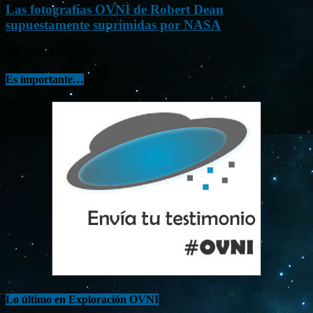
Las fotografías OVNI de Robert Dean
supuestamente suprimidas por NASA
Jul 23, 2015
Es importante…
Lo último en Exploración OVNI