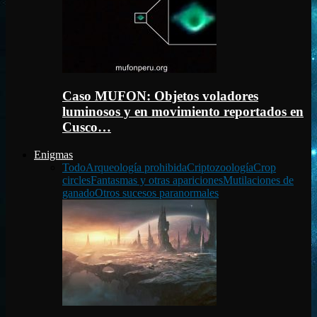
Caso MUFON: Objetos voladores
luminosos y en movimiento reportados en
Cusco…
Enigmas
Todo
Arqueología prohibida
Criptozoología
Crop
circles
Fantasmas y otras apariciones
Mutilaciones de
ganado
Otros sucesos paranormales