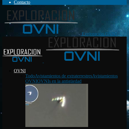
Contacto
Exploración OVNI
OVNI
Todo
Avistamientos de extraterrestres
Avistamientos
OVNI
OVNIs en la antigüedad